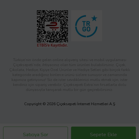
Türkiye’nin önde gelen online alışveriş sitesi ve mobil uygulaması
Çiçeksepeti’nde, ihtiyacınız olan tüm ürünleri bulabilirsiniz. Çiçek,
Çikolata, Hediye, Kişiye Özel Ürünler ve Hediye Setleri gibi birçok farklı
kategoride aradığınız binlerce ürünü sizlere sunuyor ve zamanında
kapınıza getiriyoruz! Siz de ister sevdiklerinizi mutlu etmek için, ister
kendiniz için sipariş verebilir; Çiçeksepeti Extra’nın fırsatlarla dolu
dünyasıyla tanışarak mutlu bir gün geçirebilirsiniz.
Copyright © 2026 Çiçeksepeti İnternet Hizmetleri A.Ş
Satıcıya Sor
Sepete Ekle