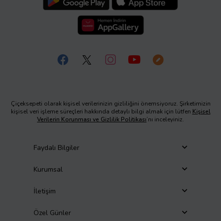
Çiçeksepeti olarak kişisel verilerinizin gizliliğini önemsiyoruz. Şirketimizin
kişisel veri işleme süreçleri hakkında detaylı bilgi almak için lütfen
Kişisel
Verilerin Korunması ve Gizlilik Politikası
’nı inceleyiniz.
Faydalı Bilgiler
Kurumsal
İletişim
Özel Günler