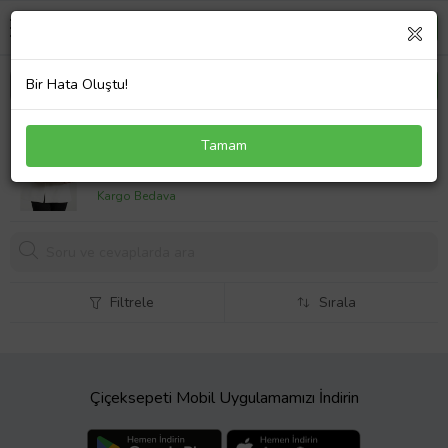
Bir Hata Oluştu!
kadin omuz cantasi capraz askili canta gunluk canta
Tamam
KUM Just Polo jpm4023
1830,
51 TL
Kargo Bedava
Filtrele
Sırala
Çiçeksepeti Mobil Uygulamamızı İndirin