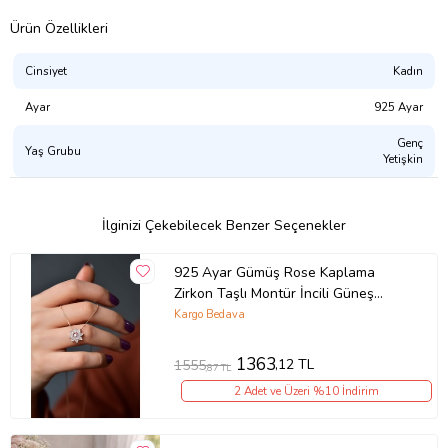
Ürün Özellikleri
Cinsiyet
Kadın
Ayar
925 Ayar
Genç
Yaş Grubu
Yetişkin
İlginizi Çekebilecek Benzer Seçenekler
925 Ayar Gümüş Rose Kaplama
Zirkon Taşlı Montür İncili Güneş
Kolye
Kargo Bedava
1363
,12 TL
1555
,87 TL
2 Adet ve Üzeri %10 İndirim