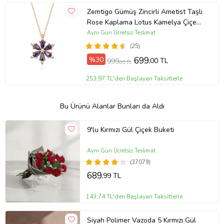
Zemtigo Gümüş Zincirli Ametist Taşli
Rose Kaplama Lotus Kamelya Çiçeği
Kolye
Aynı Gün Ücretsiz Teslimat
(25)
%30
699
,00 TL
999
,00 TL
253,97 TL'den Başlayan Taksitlerle
Bu Ürünü Alanlar Bunları da Aldı
9'lu Kırmızı Gül Çiçek Buketi
Aynı Gün Ücretsiz Teslimat
(37079)
689
,99 TL
143,74 TL'den Başlayan Taksitlerle
Siyah Polimer Vazoda 5 Kırmızı Gül