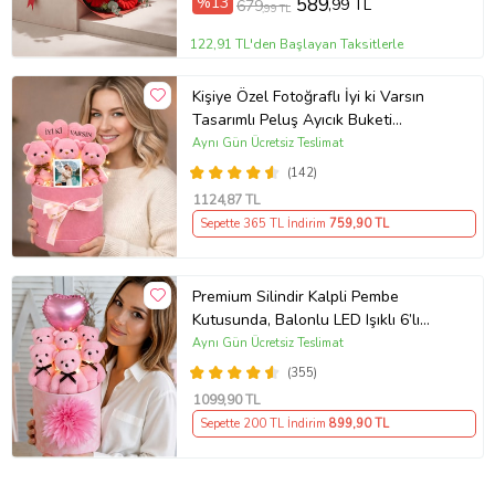
%13
589
,99 TL
679
,99 TL
122,91 TL'den Başlayan Taksitlerle
Kişiye Özel Fotoğraflı İyi ki Varsın
Tasarımlı Peluş Ayıcık Buketi
(Pembe)
Aynı Gün Ücretsiz Teslimat
(142)
1124
,87 TL
Sepette 365 TL İndirim
759
,90 TL
Premium Silindir Kalpli Pembe
Kutusunda, Balonlu LED Işıklı 6’lı
Pembe Ayıcık Buketi Arkadaşa
Aynı Gün Ücretsiz Teslimat
Sevgiliye Hediye
(355)
1099
,90 TL
Sepette 200 TL İndirim
899
,90 TL