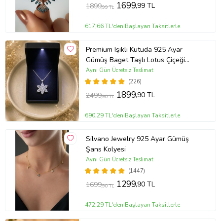
1699
,99 TL
1899
,99 TL
617,66 TL'den Başlayan Taksitlerle
Premium Işıklı Kutuda 925 Ayar
Gümüş Baget Taşlı Lotus Çiçeği
Kolye
Aynı Gün Ücretsiz Teslimat
(226)
1899
,90 TL
2499
,90 TL
690,29 TL'den Başlayan Taksitlerle
Silvano Jewelry 925 Ayar Gümüş
Şans Kolyesi
Aynı Gün Ücretsiz Teslimat
(1447)
1299
,90 TL
1699
,90 TL
472,29 TL'den Başlayan Taksitlerle