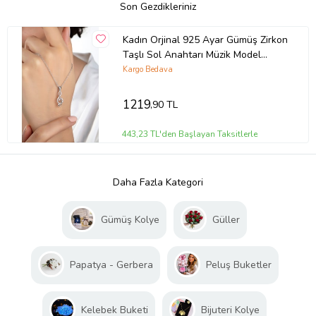
Son Gezdikleriniz
Kadın Orjinal 925 Ayar Gümüş Zirkon
Taşlı Sol Anahtarı Müzik Model
Kolye (Gümüş)
Kargo Bedava
1219
,90 TL
443,23 TL'den Başlayan Taksitlerle
Daha Fazla Kategori
Gümüş Kolye
Güller
Papatya - Gerbera
Peluş Buketler
Kelebek Buketi
Bijuteri Kolye