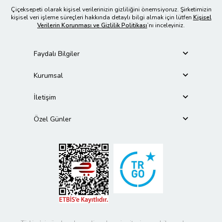
Çiçeksepeti olarak kişisel verilerinizin gizliliğini önemsiyoruz. Şirketimizin
kişisel veri işleme süreçleri hakkında detaylı bilgi almak için lütfen
Kişisel
Verilerin Korunması ve Gizlilik Politikası
’nı inceleyiniz.
Faydalı Bilgiler
Kurumsal
İletişim
Özel Günler