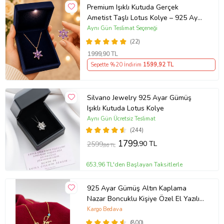
Premium Işıklı Kutuda Gerçek
Ametist Taşlı Lotus Kolye – 925 Ayar
Gümüş Kadın Kolye
Aynı Gün Teslimat Seçeneği
(22)
1999
,90 TL
Sepette %20 İndirim
1599
,92 TL
Silvano Jewelry 925 Ayar Gümüş
Işıklı Kutuda Lotus Kolye
Aynı Gün Ücretsiz Teslimat
(244)
1799
,90 TL
2599
,86 TL
653,96 TL'den Başlayan Taksitlerle
925 Ayar Gümüş Altın Kaplama
Nazar Boncuklu Kişiye Özel El Yazılı
Kolye (Sarı)
Kargo Bedava
(800)