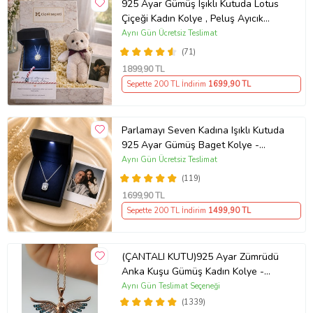
925 Ayar Gümüş Işıklı Kutuda Lotus
Çiçeği Kadın Kolye , Peluş Ayıcık
Anahtarlık Marteniçka Bileklik,
Aynı Gün Ücretsiz Teslimat
Polaroid Fotoğraf Hediye
(71)
1899
,90 TL
Sepette 200 TL İndirim
1699
,90 TL
Parlamayı Seven Kadına Işıklı Kutuda
925 Ayar Gümüş Baget Kolye -
Kişiye Özel Fotoğraf Hediye
Aynı Gün Ücretsiz Teslimat
(119)
1699
,90 TL
Sepette 200 TL İndirim
1499
,90 TL
(ÇANTALI KUTU)925 Ayar Zümrüdü
Anka Kuşu Gümüş Kadın Kolye -
MAVİ
Aynı Gün Teslimat Seçeneği
(1339)