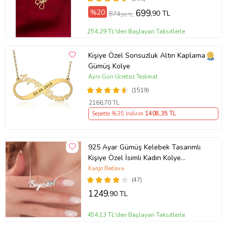
%20
699
,90 TL
874
,90 TL
254,29 TL'den Başlayan Taksitlerle
Kişiye Özel Sonsuzluk Altın Kaplama
Gümüş Kolye
Aynı Gün Ücretsiz Teslimat
(1519)
2166
,70 TL
Sepette %35 İndirim
1408
,35 TL
925 Ayar Gümüş Kelebek Tasarımlı
Kişiye Özel İsimli Kadın Kolye
Anneye Hediye,Sevgiliye
Kargo Bedava
Hediye,Arkadaşa Hediye,Doğum
(47)
Günü Hediyesi,Eşe Hediye
1249
,90 TL
454,13 TL'den Başlayan Taksitlerle