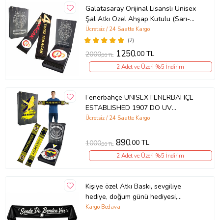
Galatasaray Orijinal Lisanslı Unisex
Şal Atkı Özel Ahşap Kutulu (Sarı-
Kırmızı)
Ücretsiz / 24 Saatte Kargo
(2)
1250
,00 TL
2000
,00 TL
2 Adet ve Üzeri %5 İndirim
Fenerbahçe UNISEX FENERBAHÇE
ESTABLISHED 1907 DO UV
Hediyelik Kutu (Sarı-Lacivert)
Ücretsiz / 24 Saatte Kargo
890
,00 TL
1000
,00 TL
2 Adet ve Üzeri %5 İndirim
Kişiye özel Atkı Baskı, sevgiliye
hediye, doğum günü hediyesi,
arkadaş hediyesi atkı
Kargo Bedava