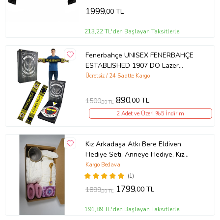
1999
,00 TL
213,22 TL'den Başlayan Taksitlerle
Fenerbahçe UNISEX FENERBAHÇE
ESTABLISHED 1907 DO Lazer
Hediyelik Kutu (Sarı-Lacivert)
Ücretsiz / 24 Saatte Kargo
890
,00 TL
1500
,00 TL
2 Adet ve Üzeri %5 İndirim
Kız Arkadaşa Atkı Bere Eldiven
Hediye Seti, Anneye Hediye, Kız
Kardeşe Hediye (Beyaz)
Kargo Bedava
(1)
1799
,00 TL
1899
,00 TL
191,89 TL'den Başlayan Taksitlerle