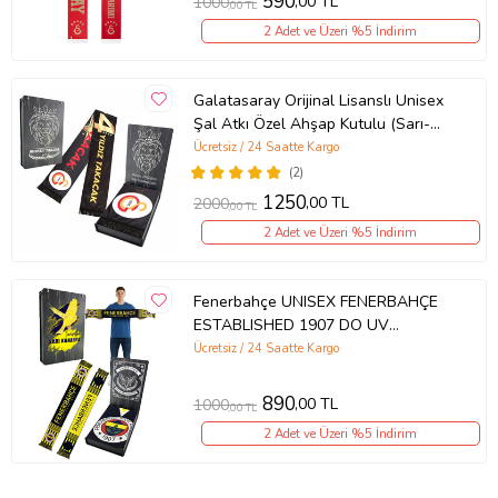
590
,00 TL
1000
,00 TL
2 Adet ve Üzeri %5 İndirim
Galatasaray Orijinal Lisanslı Unisex
Şal Atkı Özel Ahşap Kutulu (Sarı-
Kırmızı)
Ücretsiz / 24 Saatte Kargo
(2)
1250
,00 TL
2000
,00 TL
2 Adet ve Üzeri %5 İndirim
Fenerbahçe UNISEX FENERBAHÇE
ESTABLISHED 1907 DO UV
Hediyelik Kutu (Sarı-Lacivert)
Ücretsiz / 24 Saatte Kargo
890
,00 TL
1000
,00 TL
2 Adet ve Üzeri %5 İndirim