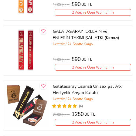
590
,00 TL
1000
,00 TL
2 Adet ve Üzeri %5 İndirim
GALATASARAY İLKLERİN ve
ENLERİN TAKIMI ŞAL ATKI (Kırmızı)
Ücretsiz / 24 Saatte Kargo
590
,00 TL
1000
,00 TL
2 Adet ve Üzeri %5 İndirim
Galatasaray Lisanslı Unisex Şal Atkı
Hediyelik Ahşap Kutulu
Ücretsiz / 24 Saatte Kargo
(4)
1250
,00 TL
2000
,00 TL
2 Adet ve Üzeri %5 İndirim