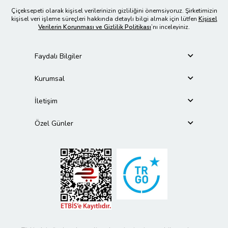
Çiçeksepeti olarak kişisel verilerinizin gizliliğini önemsiyoruz. Şirketimizin
kişisel veri işleme süreçleri hakkında detaylı bilgi almak için lütfen
Kişisel
Verilerin Korunması ve Gizlilik Politikası
’nı inceleyiniz.
Faydalı Bilgiler
Kurumsal
İletişim
Özel Günler