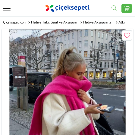
Çiçeksepeti.com
Hediye Takı, Saat ve Aksesuar
Hediye Aksesuarlar
Atkı