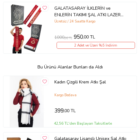
GALATASARAY İLKLERİN ve
ENLERİN TAKIMI ŞAL ATKI LAZER
KUTU HEDİYELİ (Kırmızı)
Ücretsiz / 24 Saatte Kargo
950
,00 TL
1000
,00 TL
2 Adet ve Üzeri %5 İndirim
Bu Ürünü Alanlar Bunları da Aldı
Kadın Çizgili Krem Atkı Şal
Kargo Bedava
399
,00 TL
42,56 TL'den Başlayan Taksitlerle
Galatasaray Lisanslı Unisex Şal Atkı