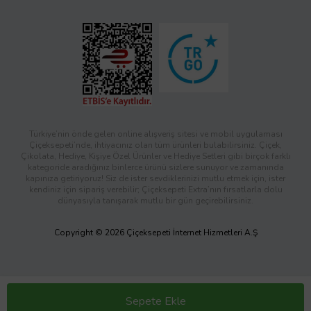
Türkiye’nin önde gelen online alışveriş sitesi ve mobil uygulaması
Çiçeksepeti’nde, ihtiyacınız olan tüm ürünleri bulabilirsiniz. Çiçek,
Çikolata, Hediye, Kişiye Özel Ürünler ve Hediye Setleri gibi birçok farklı
kategoride aradığınız binlerce ürünü sizlere sunuyor ve zamanında
kapınıza getiriyoruz! Siz de ister sevdiklerinizi mutlu etmek için, ister
kendiniz için sipariş verebilir; Çiçeksepeti Extra’nın fırsatlarla dolu
dünyasıyla tanışarak mutlu bir gün geçirebilirsiniz.
Copyright © 2026 Çiçeksepeti İnternet Hizmetleri A.Ş
Sepete Ekle