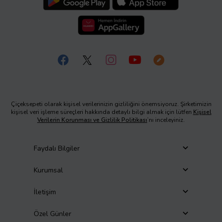
Çiçeksepeti olarak kişisel verilerinizin gizliliğini önemsiyoruz. Şirketimizin
kişisel veri işleme süreçleri hakkında detaylı bilgi almak için lütfen
Kişisel
Verilerin Korunması ve Gizlilik Politikası
’nı inceleyiniz.
Faydalı Bilgiler
Kurumsal
İletişim
Özel Günler