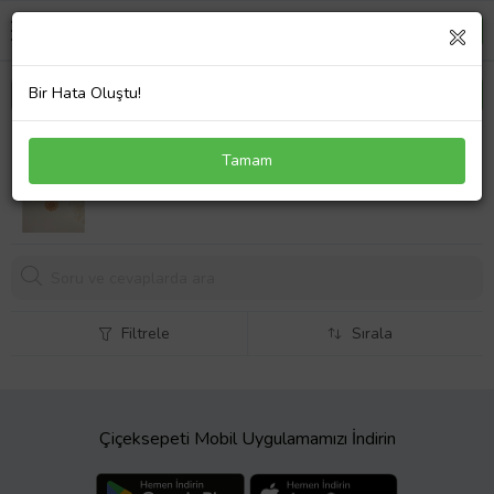
Bir Hata Oluştu!
Elika Silver Kadın Yaşam Çiçeği Model Kolye
Tamam
Filtrele
Sırala
Çiçeksepeti Mobil Uygulamamızı İndirin