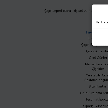
Çiçeksepeti olarak kişisel verilerinizin giz
Bir Hat
Faydalı Bilgil
Çiçek Bakımı
Çiçek Eşliğinde N
Çiçek Anlamla
Özel Günler
Mevsimlere Gö
Çiçekler
Yenilebilir Çiç
Saklama Koşull
Site Haritası
Ürün Sıralama Krit
Teslimat İpuçla
Sipariş Güncell