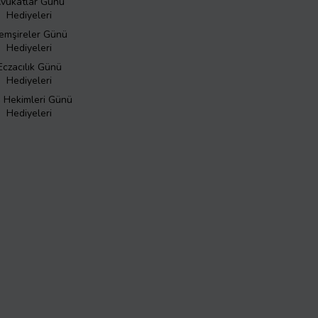
vukatlar Günü
Hediyeleri
emşireler Günü
Hediyeleri
Eczacılık Günü
Hediyeleri
ş Hekimleri Günü
Hediyeleri