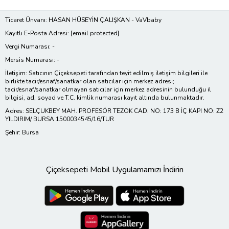
Ticaret Ünvanı: HASAN HÜSEYİN ÇALIŞKAN - VaVbaby
Kayıtlı E-Posta Adresi:
[email protected]
Vergi Numarası: -
Mersis Numarası: -
İletişim: Satıcının Çiçeksepeti tarafından teyit edilmiş iletişim bilgileri ile
birlikte tacir/esnaf/sanatkar olan satıcılar için merkez adresi;
tacir/esnaf/sanatkar olmayan satıcılar için merkez adresinin bulunduğu il
bilgisi, ad, soyad ve T.C. kimlik numarası kayıt altında bulunmaktadır.
Adres: SELÇUKBEY MAH. PROFESÖR TEZOK CAD. NO: 173 B İÇ KAPI NO: Z2
YILDIRIM/ BURSA 1500034545/16/TUR
Şehir: Bursa
Çiçeksepeti Mobil Uygulamamızı İndirin