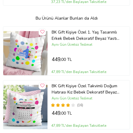
37,23 TL'den Başlayan Taksitlerle
Bu Ürünü Alanlar Bunları da Aldı
BK Gift Kişiye Özel 1. Yaş Tasarımlı
Erkek Bebek Dekoratif Beyaz Yastık
- 2
Aynı Gün Ücretsiz Teslimat
449
,00 TL
47,89 TL'den Başlayan Taksitlerle
BK Gift Kişiye Özel Takvimli Doğum
Hatırası Kız Bebek Dekoratif Beyaz
Yastık - 1
Aynı Gün Ücretsiz Teslimat
(16)
449
,00 TL
47,89 TL'den Başlayan Taksitlerle