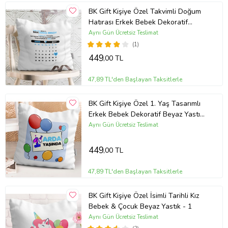
BK Gift Kişiye Özel Takvimli Doğum
Hatırası Erkek Bebek Dekoratif
Beyaz Yastık - 3
Aynı Gün Ücretsiz Teslimat
(1)
449
,00 TL
47,89 TL'den Başlayan Taksitlerle
BK Gift Kişiye Özel 1. Yaş Tasarımlı
Erkek Bebek Dekoratif Beyaz Yastık
- 3
Aynı Gün Ücretsiz Teslimat
449
,00 TL
47,89 TL'den Başlayan Taksitlerle
BK Gift Kişiye Özel İsimli Tarihli Kız
Bebek & Çocuk Beyaz Yastık - 1
Aynı Gün Ücretsiz Teslimat