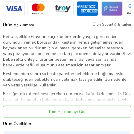
Ürün Açıklaması
Ürün Güvenliği Bilgileri
Reflü özellikle 6 aydan küçük bebeklerde yaygın görülen bir
durumdur. Yemek borusundaki kasların henüz gelişmemesinden
kaynaklanan bu durum için alınması gereken önlemler arasında
yatış pozisyonları, beslenme miktarı gibi önemli detaylar vardır. Sevi
Bebe reflü önleyici ürünler beslenme sırası veya sonrasında
bebeklerde reflü oluşumunu azaltması için tasarlanmıştır.
Beslenmeden sonra sırt üstü yatırılan bebeklerde boğulma riski
olabileceğinden bebekleri yan yatırmak tavsiye edilir. Bu nedenle
yan yatış yastıkları kullanılır.
Bir diğer dikkat edilmesi gereken durum ise kafa düzleşmesidir. Düz
kafa sendromu olan bebeklerde kafa düzleşmesi görülebilir. Böyle
bir durumda kafa şekillendirici yastık kullanmak gerekebilir.
Tüm Açıklamayı Gör
Sevi Bebe’nin inovatif ürünü olan Kafa Şekillendirici Yastık & Yan
Yatış Yastığı iki ihtiyacı da karşılayarak, bebeklere daha rahat bir
Ürün Özellikleri
uyku sunar .Bebeğin büyüklüğüne göre cırt bantlar ile ayarlanabilir
,kullanımı rahat ve kolaydır.