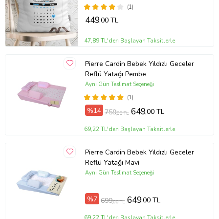
(1)
449
,00 TL
47,89 TL'den Başlayan Taksitlerle
Pierre Cardin Bebek Yıldızlı Geceler
Reflü Yatağı Pembe
Aynı Gün Teslimat Seçeneği
(1)
%14
649
,00 TL
759
,00 TL
69,22 TL'den Başlayan Taksitlerle
Pierre Cardin Bebek Yıldızlı Geceler
Reflü Yatağı Mavi
Aynı Gün Teslimat Seçeneği
%7
649
,00 TL
699
,00 TL
69,22 TL'den Başlayan Taksitlerle