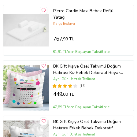
Pierre Cardin Maxi Bebek Reflü
Yatağı
Kargo Bedava
767
,99 TL
81,91 TL'den Başlayan Taksitlerle
BK Gift Kişiye Özel Takvimli Doğum
Hatırası Kız Bebek Dekoratif Beyaz
Yastık - 1
Aynı Gün Ücretsiz Teslimat
(16)
449
,00 TL
47,89 TL'den Başlayan Taksitlerle
BK Gift Kişiye Özel Takvimli Doğum
Hatırası Erkek Bebek Dekoratif
Beyaz Yastık - 3
Aynı Gün Ücretsiz Teslimat