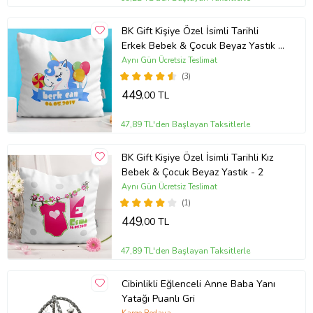
BK Gift Kişiye Özel İsimli Tarihli
Erkek Bebek & Çocuk Beyaz Yastık -
1
Aynı Gün Ücretsiz Teslimat
(3)
449
,00 TL
47,89 TL'den Başlayan Taksitlerle
BK Gift Kişiye Özel İsimli Tarihli Kız
Bebek & Çocuk Beyaz Yastık - 2
Aynı Gün Ücretsiz Teslimat
(1)
449
,00 TL
47,89 TL'den Başlayan Taksitlerle
Cibinlikli Eğlenceli Anne Baba Yanı
Yatağı Puanlı Gri