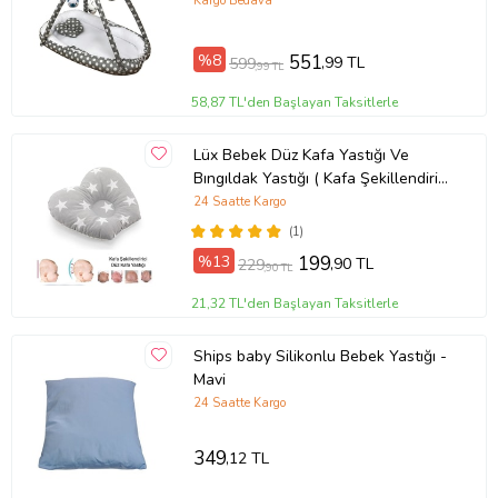
Kargo Bedava
%8
551
,99 TL
599
,99 TL
58,87 TL'den Başlayan Taksitlerle
Lüx Bebek Düz Kafa Yastığı Ve
Bıngıldak Yastığı ( Kafa Şekillendirici
)yzr01
24 Saatte Kargo
(1)
%13
199
,90 TL
229
,90 TL
21,32 TL'den Başlayan Taksitlerle
Ships baby Silikonlu Bebek Yastığı -
Mavi
24 Saatte Kargo
349
,12 TL