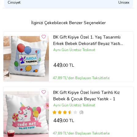
Cinsiyet
Unisex
Yumuşak yastıklarının içinde nefes alır boncuk elyaf kullanılmıştır.
Yan yatış yastıklarının içinde bulunan elyaflı yapı ayrı bir kılıf
içindedir. Kılıf cırt bantlıdır. Kolayca çıkarılıp yıkanabilir. Dış kumaş
İlginizi Çekebilecek Benzer Seçenekler
%100 pamuktur.
Nasıl yıkanır?
İster çamaşır makinesinde ister elde 40 derecede
BK Gift Kişiye Özel 1. Yaş Tasarımlı
yıkanabilir.
Erkek Bebek Dekoratif Beyaz Yastık
- 3
Aynı Gün Ücretsiz Teslimat
Ürün Kodu:
kcm51889830
449
,00 TL
47,89 TL'den Başlayan Taksitlerle
BK Gift Kişiye Özel İsimli Tarihli Kız
Bebek & Çocuk Beyaz Yastık - 1
Aynı Gün Ücretsiz Teslimat
(3)
449
,00 TL
47,89 TL'den Başlayan Taksitlerle