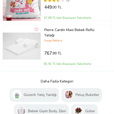
(3)
449
,00 TL
47,89 TL'den Başlayan Taksitlerle
Pierre Cardin Maxi Bebek Reflü
Yatağı
Kargo Bedava
767
,99 TL
81,91 TL'den Başlayan Taksitlerle
Daha Fazla Kategori
Güvenli Yatış Yastığı
Peluş Buketler
Bebek Giyim Body, Zıbın
Güller