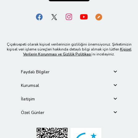
Çiçeksepeti olarak kişisel verilerinizin gizliliğini önemsiyoruz. Şirketimizin
kişisel veri işleme süreçleri hakkında detaylı bilgi almak için lütfen
Kişisel
Verilerin Korunması ve Gizlilik Politikası
’nı inceleyiniz.
Faydalı Bilgiler
Kurumsal
İletişim
Özel Günler