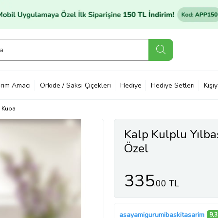
rim Amacı
Orkide / Saksı Çiçekleri
Hediye
Hediye Setleri
Kişi
Kupa
Kalp Kulplu Yılba
Özel
335
,00 TL
asayamigurumibaskitasarim
9,3