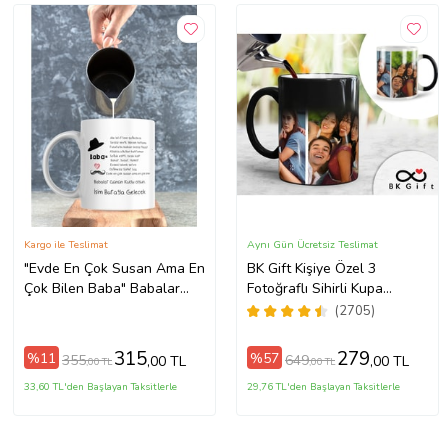
Kargo ile Teslimat
Aynı Gün Ücretsiz Teslimat
"Evde En Çok Susan Ama En
BK Gift Kişiye Özel 3
Çok Bilen Baba" Babalar
Fotoğraflı Sihirli Kupa
Günü için Kişiye Özel Kupa
Bardak, Arkadaşa Hediye,
(2705)
Bardak (Beyaz)
Sevgiliye Hediye
315
279
%11
%57
355
649
,00 TL
,00 TL
,00 TL
,00 TL
33,60 TL'den Başlayan Taksitlerle
29,76 TL'den Başlayan Taksitlerle