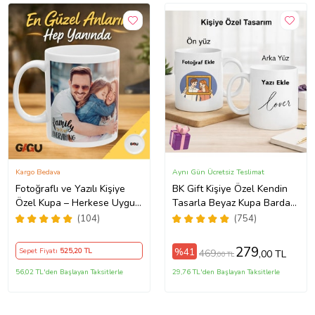
Kargo Bedava
Aynı Gün Ücretsiz Teslimat
Fotoğraflı ve Yazılı Kişiye
BK Gift Kişiye Özel Kendin
Özel Kupa – Herkese Uygun
Tasarla Beyaz Kupa Bardak,
Anlamlı Hediye Porselen
Sevgiliye Hediye, Arkadaşa
(104)
(754)
Baskılı Kupa (Beyaz)
Hediye, Doğum Günü
Hediyesi
279
%41
Sepet Fiyatı
525
,20 TL
469
,00 TL
,00 TL
56,02 TL'den Başlayan Taksitlerle
29,76 TL'den Başlayan Taksitlerle