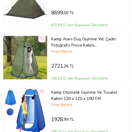
8699
,00 TL
927,89 TL'den Başlayan Taksitlerle
Kamp Alanı Duş Giyinme Wc Çadırı
Fotoğrafcı Prova Kabini
190x120x120
Kargo Bedava
2721
,26 TL
290,26 TL'den Başlayan Taksitlerle
Kamp Otomatik Giyinme Ve Tuvalet
Kabini 120 x 120 x 190 CM
Kargo Bedava
1928
,99 TL
205,75 TL'den Başlayan Taksitlerle