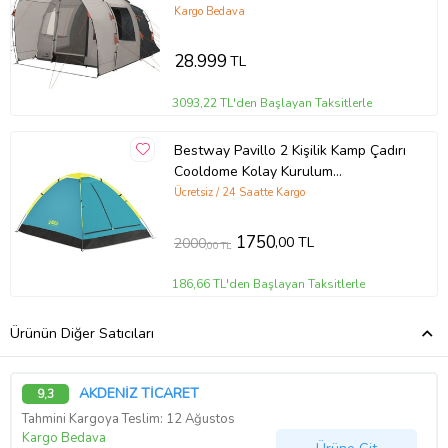
Çadırı (Karışık)
Kargo Bedava
28.999
TL
3093,22 TL'den Başlayan Taksitlerle
Bestway Pavillo 2 Kişilik Kamp Çadırı
Cooldome Kolay Kurulum
205x145x100 cm Mavi
Ücretsiz / 24 Saatte Kargo
1750
,00 TL
2000
,00 TL
186,66 TL'den Başlayan Taksitlerle
Ürünün Diğer Satıcıları
AKDENİZ TİCARET
9,3
Tahmini Kargoya Teslim: 12 Ağustos
Kargo Bedava