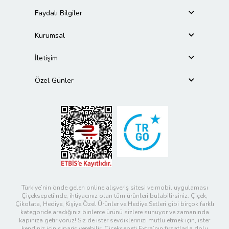
Faydalı Bilgiler
Kurumsal
İletişim
Özel Günler
Türkiye’nin önde gelen online alışveriş sitesi ve mobil uygulaması
Çiçeksepeti’nde, ihtiyacınız olan tüm ürünleri bulabilirsiniz. Çiçek,
Çikolata, Hediye, Kişiye Özel Ürünler ve Hediye Setleri gibi birçok farklı
kategoride aradığınız binlerce ürünü sizlere sunuyor ve zamanında
kapınıza getiriyoruz! Siz de ister sevdiklerinizi mutlu etmek için, ister
kendiniz için sipariş verebilir; Çiçeksepeti Extra’nın fırsatlarla dolu