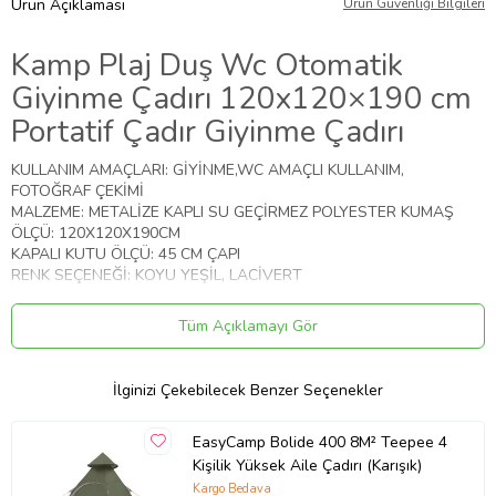
Ürün Açıklaması
Ürün Güvenliği Bilgileri
Kamp Plaj Duş Wc Otomatik
Giyinme Çadırı 120x120×190 cm
Portatif Çadır Giyinme Çadırı
KULLANIM AMAÇLARI: GİYİNME,WC AMAÇLI KULLANIM,
FOTOĞRAF ÇEKİMİ
MALZEME: METALİZE KAPLI SU GEÇİRMEZ POLYESTER KUMAŞ
ÖLÇÜ: 120X120X190CM
KAPALI KUTU ÖLÇÜ: 45 CM ÇAPI
RENK SEÇENEĞİ: KOYU YEŞİL, LACİVERT
Ürün Kodu:
kcm45383728
Tüm Açıklamayı Gör
İlginizi Çekebilecek Benzer Seçenekler
EasyCamp Bolide 400 8M² Teepee 4
Kişilik Yüksek Aile Çadırı (Karışık)
Kargo Bedava