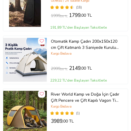
150x150x190cm - Siyah (Renksiz)
Ücretsiz / 24 Saatte Kargo
(18)
1799
,00 TL
1999
,00 TL
191,89 TL'den Başlayan Taksitlerle
Otomatik Kamp Çadırı 200x150x120
cm Çift Katmanlı 3 Saniyede Kurulum
Su Geçirmez 3 Kişilik
Kargo Bedava
2149
,00 TL
2999
,00 TL
229,22 TL'den Başlayan Taksitlerle
River World Kamp ve Doğa İçin Çadır
Çift Pencere ve Çift Kapılı Vagon Tipi
2 Kişilik Ölçüleri 220 cm x 120 cm x
Kargo Bedava
90 cm
(1)
3989
,00 TL