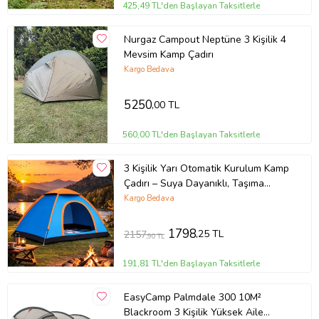
425,49 TL'den Başlayan Taksitlerle
Nurgaz Campout Neptüne 3 Kişilik 4
Mevsim Kamp Çadırı
Kargo Bedava
5250
,00 TL
560,00 TL'den Başlayan Taksitlerle
3 Kişilik Yarı Otomatik Kurulum Kamp
Çadırı – Suya Dayanıklı, Taşıma
Çantalı Outdoor Aile Çadırı, Piknik,
Kargo Bedava
Plaj ve Doğa 200x150x110 cm
1798
,25 TL
2157
,90 TL
191,81 TL'den Başlayan Taksitlerle
EasyCamp Palmdale 300 10M²
Blackroom 3 Kişilik Yüksek Aile