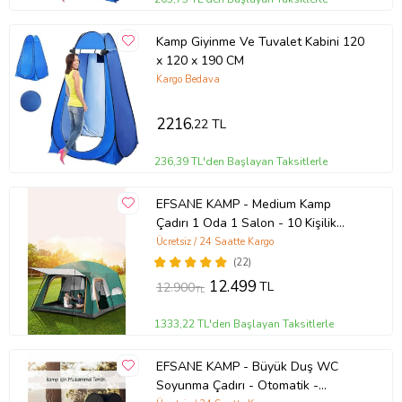
Kamp Giyinme Ve Tuvalet Kabini 120
x 120 x 190 CM
Kargo Bedava
2216
,22 TL
236,39 TL'den Başlayan Taksitlerle
EFSANE KAMP - Medium Kamp
Çadırı 1 Oda 1 Salon - 10 Kişilik
(Renksiz)
Ücretsiz / 24 Saatte Kargo
(22)
12.499
TL
12.900
TL
1333,22 TL'den Başlayan Taksitlerle
EFSANE KAMP - Büyük Duş WC
Soyunma Çadırı - Otomatik -