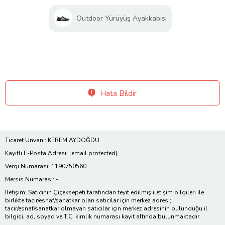
Outdoor Yürüyüş Ayakkabısı
Hata Bildir
Ticaret Ünvanı: KEREM AYDOĞDU
Kayıtlı E-Posta Adresi:
[email protected]
Vergi Numarası: 1190750560
Mersis Numarası: -
İletişim: Satıcının Çiçeksepeti tarafından teyit edilmiş iletişim bilgileri ile
birlikte tacir/esnaf/sanatkar olan satıcılar için merkez adresi;
tacir/esnaf/sanatkar olmayan satıcılar için merkez adresinin bulunduğu il
bilgisi, ad, soyad ve T.C. kimlik numarası kayıt altında bulunmaktadır.