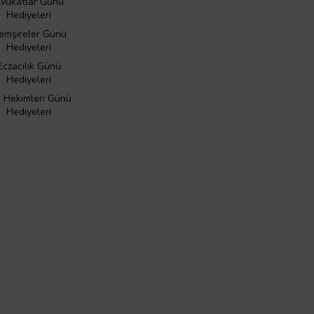
vukatlar Günü
Hediyeleri
emşireler Günü
Hediyeleri
Eczacılık Günü
Hediyeleri
ş Hekimleri Günü
Hediyeleri