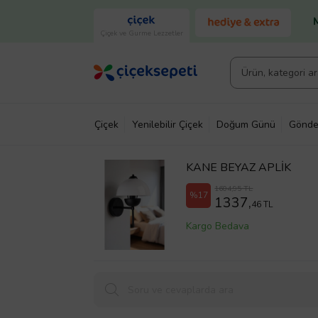
Çiçek ve Gurme Lezzetler
Çiçek
Yenilebilir Çiçek
Doğum Günü
Gönde
KANE BEYAZ APLİK
1604,95 TL
%17
1337,
46 TL
Kargo Bedava