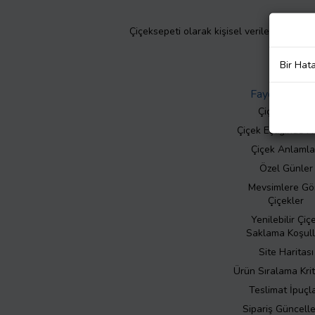
Çiçeksepeti olarak kişisel verilerinizin giz
Bir Hat
Faydalı Bilgil
Çiçek Bakımı
Çiçek Eşliğinde N
Çiçek Anlamla
Özel Günler
Mevsimlere Gö
Çiçekler
Yenilebilir Çiç
Saklama Koşull
Site Haritası
Ürün Sıralama Krit
Teslimat İpuçla
Sipariş Güncell