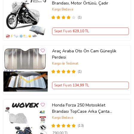
Brandası, Motor Örtüsü, Çadır
Kargo Bedava
(1)
Sepet Fiyatı
629
,10 TL
Araç Araba Oto Ön Cam Güneşlik
Perdesi
Kargo ile Teslimat
(1)
Sepet Fiyatı
134
,99 TL
Honda Forza 250 Motosiklet
Brandası TopCase Arka Çanta
Uyumlu Branda,Örtü
Kargo Bedava
(13)
790
,00 TL