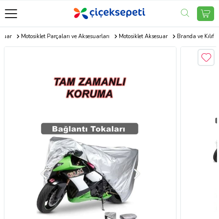
esuar
Motosiklet Parçaları ve Aksesuarları
Motosiklet Aksesuar
Branda ve Kılıf