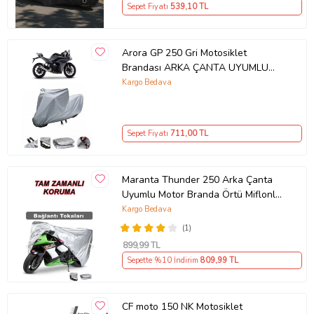
Sepet Fiyatı
539
,10 TL
Arora GP 250 Gri Motosiklet
Brandası ARKA ÇANTA UYUMLU
DEĞİLDİR
Kargo Bedava
Sepet Fiyatı
711
,00 TL
Maranta Thunder 250 Arka Çanta
Uyumlu Motor Branda Örtü Miflonlu
Premium 4 Mevsim Koruma Gri
Kargo Bedava
(1)
899
,99 TL
Sepette %10 İndirim
809
,99 TL
CF moto 150 NK Motosiklet