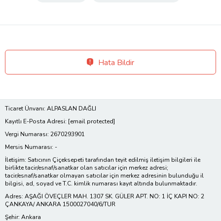
Hata Bildir
Ticaret Ünvanı: ALPASLAN DAĞLI
Kayıtlı E-Posta Adresi:
[email protected]
Vergi Numarası: 2670293901
Mersis Numarası: -
İletişim: Satıcının Çiçeksepeti tarafından teyit edilmiş iletişim bilgileri ile
birlikte tacir/esnaf/sanatkar olan satıcılar için merkez adresi;
tacir/esnaf/sanatkar olmayan satıcılar için merkez adresinin bulunduğu il
bilgisi, ad, soyad ve T.C. kimlik numarası kayıt altında bulunmaktadır.
Adres: AŞAĞI ÖVEÇLER MAH. 1307 SK. GÜLER APT. NO: 1 İÇ KAPI NO: 2
ÇANKAYA/ ANKARA 1500027040/6/TUR
Şehir: Ankara