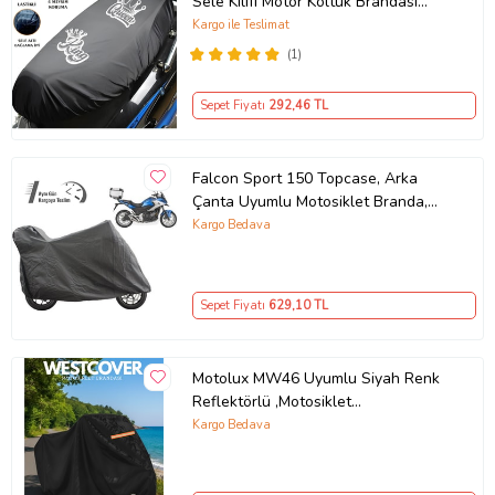
Sele Kılıfı Motor Koltuk Brandası
Ürün Kodu:
kcm35179192
Siyah
Kargo ile Teslimat
(1)
Sepet Fiyatı
292
,46 TL
Falcon Sport 150 Topcase, Arka
Çanta Uyumlu Motosiklet Branda,
Motor Örtüsü , Çadır
Kargo Bedava
Sepet Fiyatı
629
,10 TL
Motolux MW46 Uyumlu Siyah Renk
Reflektörlü ,Motosiklet
Brandası,Motor Branda Motor
Kargo Bedava
Örtüsü (Güvenlik Kilidi ve Bağlantı
Tokalı)