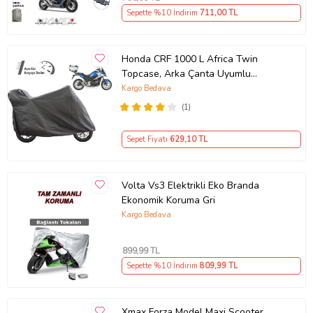
Sepette %10 İndirim
711
,00 TL
Honda CRF 1000 L Africa Twin
Topcase, Arka Çanta Uyumlu
Motosiklet Branda, Motor Örtüsü ,
Kargo Bedava
Çadır
(1)
Sepet Fiyatı
629
,10 TL
Volta Vs3 Elektrikli Eko Branda
Ekonomik Koruma Gri
Kargo Bedava
899
,99 TL
Sepette %10 İndirim
809
,99 TL
Xmax Forza Model Maxi Scooter