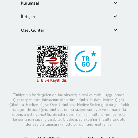
Kurumsal
İletişim
Özel Günler
Türkiye’nin önde gelen online alışveriş sitesi ve mobil uygulaması
Çiçeksepeti’nde, ihtiyacınız olan tüm ürünleri bulabilirsiniz. Çiçek,
Çikolata, Hediye, Kişiye Özel Ürünler ve Hediye Setleri gibi birçok farklı
kategoride aradığınız binlerce ürünü sizlere sunuyor ve zamanında
kapınıza getiriyoruz! Siz de ister sevdiklerinizi mutlu etmek için, ister
kendiniz için sipariş verebilir; Çiçeksepeti Extra’nın fırsatlarla dolu
dünyasıyla tanışarak mutlu bir gün geçirebilirsiniz.