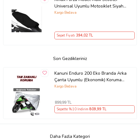
Universal Uyumlu Motosiklet Siyah
Sele Kılıfı Motor Koltuk Brandası
Kargo Bedava
Sepet Fiyatı
394
,02 TL
Son Gezdikleriniz
Kanuni Enduro 200 Eko Branda Arka
Çanta Uyumlu (Ekonomik) Koruma
Gri
Kargo Bedava
899
,99 TL
Sepette %10 İndirim
809
,99 TL
Daha Fazla Kategori