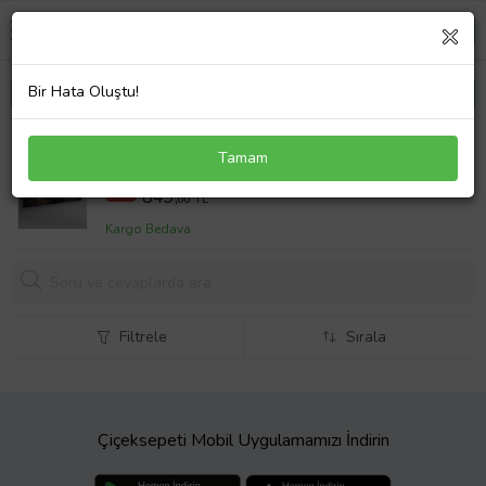
Bir Hata Oluştu!
Kanvas Tablo Altın Rengi Gül
Tamam
1000,00 TL
%15
849,
00 TL
Kargo Bedava
Filtrele
Sırala
Çiçeksepeti Mobil Uygulamamızı İndirin