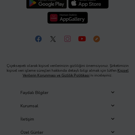
Çiçeksepeti olarak kişisel verilerinizin gizliliğini önemsiyoruz. Şirketimizin
kişisel veri işleme süreçleri hakkında detaylı bilgi almak için lütfen
Kişisel
Verilerin Korunması ve Gizlilik Politikası
’nı inceleyiniz.
Faydalı Bilgiler
Kurumsal
İletişim
Özel Günler