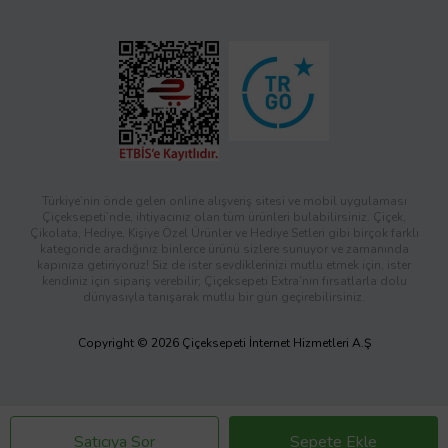
Türkiye’nin önde gelen online alışveriş sitesi ve mobil uygulaması
Çiçeksepeti’nde, ihtiyacınız olan tüm ürünleri bulabilirsiniz. Çiçek,
Çikolata, Hediye, Kişiye Özel Ürünler ve Hediye Setleri gibi birçok farklı
kategoride aradığınız binlerce ürünü sizlere sunuyor ve zamanında
kapınıza getiriyoruz! Siz de ister sevdiklerinizi mutlu etmek için, ister
kendiniz için sipariş verebilir; Çiçeksepeti Extra’nın fırsatlarla dolu
dünyasıyla tanışarak mutlu bir gün geçirebilirsiniz.
Copyright © 2026 Çiçeksepeti İnternet Hizmetleri A.Ş
Satıcıya Sor
Sepete Ekle