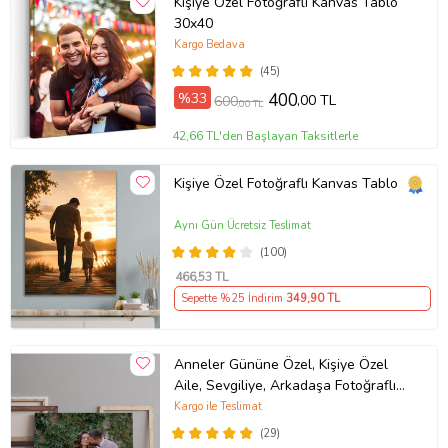
Kişiye Özel Fotoğraflı Kanvas Tablo
30x40
Kargo Bedava
(45)
%33
400
,00 TL
600
,00 TL
42,66 TL'den Başlayan Taksitlerle
Kişiye Özel Fotoğraflı Kanvas Tablo
Aynı Gün Ücretsiz Teslimat
(100)
466
,53 TL
Sepette %25 İndirim
349
,90 TL
Anneler Gününe Özel, Kişiye Özel
Aile, Sevgiliye, Arkadaşa Fotoğraflı
Hediye Kanvas Tablo
Kargo ile Teslimat
(29)