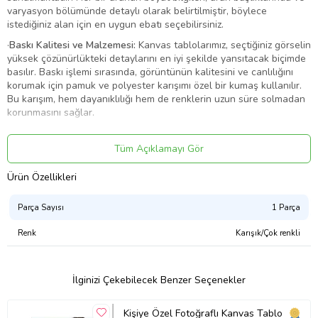
varyasyon bölümünde detaylı olarak belirtilmiştir, böylece
istediğiniz alan için en uygun ebatı seçebilirsiniz.
·
Baskı Kalitesi ve Malzemesi:
Kanvas tablolarımız, seçtiğiniz görselin
yüksek çözünürlükteki detaylarını en iyi şekilde yansıtacak biçimde
basılır. Baskı işlemi sırasında, görüntünün kalitesini ve canlılığını
korumak için pamuk ve polyester karışımı özel bir kumaş kullanılır.
Bu karışım, hem dayanıklılığı hem de renklerin uzun süre solmadan
korunmasını sağlar.
·
Şase ve Yapı Dayanıklılığı:
Tablolarımızda, 3 cm kalınlığında,
sağlam ve sert bir şase (çerçeve) kullanılmaktadır. Bu özel şase
Tüm Açıklamayı Gör
yapısı, zamanla eğilme, bükülme veya sarkma gibi istenmeyen
deformasyonları engeller. Ayrıca, görsel baskı, kasnağın dört
Ürün Özellikleri
kenarını da kaplayacak şekilde arkaya doğru devam eder. Bu,
tabloya derinlik ve boyutlu bir görünüm kazandırarak duvarda daha
Parça Sayısı
1 Parça
etkileyici ve sanatsal bir duruş sergiler.
Renk
Karışık/Çok renkli
·
Çerçeve İhtiyacı:
Tablolarımız, çerçeve ihtiyacı olmadan asılmaya
uygun şekilde tasarlanmıştır. Kenarlara kadar uzanan baskı
tasarımı, çerçeve kullanmadan da profesyonel ve şık bir görünüm
sağlar. Böylece, dekorasyonunuza modern ve minimalist bir
İlginizi Çekebilecek Benzer Seçenekler
dokunuş katarsınız.
Ürün Kodu:
kcm4281897
Kişiye Özel Fotoğraflı Kanvas Tablo