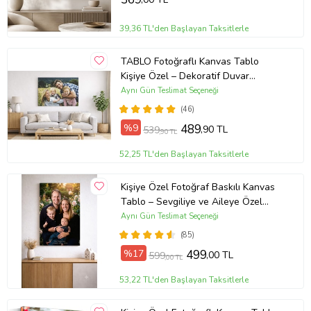
39,36 TL'den Başlayan Taksitlerle
TABLO Fotoğraflı Kanvas Tablo
Kişiye Özel – Dekoratif Duvar
Tablosu (ÇokluRenk)
Aynı Gün Teslimat Seçeneği
(46)
%9
489
,90 TL
539
,90 TL
52,25 TL'den Başlayan Taksitlerle
Kişiye Özel Fotoğraf Baskılı Kanvas
Tablo – Sevgiliye ve Aileye Özel
Hediye (ÇokluRenk)
Aynı Gün Teslimat Seçeneği
(85)
%17
499
,00 TL
599
,00 TL
53,22 TL'den Başlayan Taksitlerle