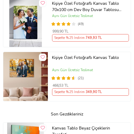
Kişiye Özel Fotoğraflı Kanvas Tablo
70x100 cm Dev Boy Duvar Tablosu –
Sevgiliye, Aileye & Ev Hediyesi
Aynı Gün Ücretsiz Teslimat
(49)
999
,90 TL
Sepette %25 İndirim
749
,93 TL
Kişiye Özel Fotoğraflı Kanvas Tablo
Aynı Gün Ücretsiz Teslimat
(21)
466
,53 TL
Sepette %25 İndirim
349
,90 TL
Son Gezdikleriniz
Kanvas Tablo Beyaz Çiçeklerin