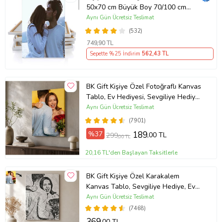
50x70 cm Büyük Boy 70/100 cm
Duvar Tablosu – Sevgiliye & Aileye
Aynı Gün Ücretsiz Teslimat
Anlamlı Hediye , Babaya Hediye
(532)
749
,90 TL
Sepette %25 İndirim
562
,43 TL
BK Gift Kişiye Özel Fotoğraflı Kanvas
Tablo, Ev Hediyesi, Sevgiliye Hediye,
Arkadaşa Hediye
Aynı Gün Ücretsiz Teslimat
(7901)
%37
189
,00 TL
299
,00 TL
20,16 TL'den Başlayan Taksitlerle
BK Gift Kişiye Özel Karakalem
Kanvas Tablo, Sevgiliye Hediye, Ev
Hediyesi, Arkadaşa Hediye
Aynı Gün Ücretsiz Teslimat
(7468)
369
,00 TL