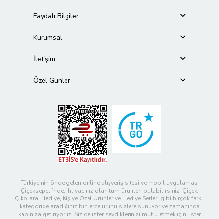
Faydalı Bilgiler
Kurumsal
İletişim
Özel Günler
Türkiye’nin önde gelen online alışveriş sitesi ve mobil uygulaması
Çiçeksepeti’nde, ihtiyacınız olan tüm ürünleri bulabilirsiniz. Çiçek,
Çikolata, Hediye, Kişiye Özel Ürünler ve Hediye Setleri gibi birçok farklı
kategoride aradığınız binlerce ürünü sizlere sunuyor ve zamanında
kapınıza getiriyoruz! Siz de ister sevdiklerinizi mutlu etmek için, ister