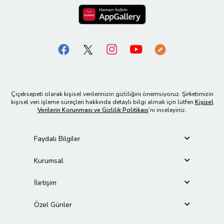
Çiçeksepeti olarak kişisel verilerinizin gizliliğini önemsiyoruz. Şirketimizin
kişisel veri işleme süreçleri hakkında detaylı bilgi almak için lütfen
Kişisel
Verilerin Korunması ve Gizlilik Politikası
’nı inceleyiniz.
Faydalı Bilgiler
Kurumsal
İletişim
Özel Günler