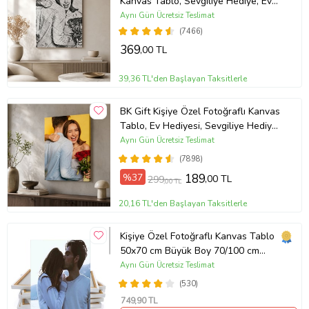
Kanvas Tablo, Sevgiliye Hediye, Ev
Hediyesi, Arkadaşa Hediye
Aynı Gün Ücretsiz Teslimat
(7466)
369
,00 TL
39,36 TL'den Başlayan Taksitlerle
BK Gift Kişiye Özel Fotoğraflı Kanvas
Tablo, Ev Hediyesi, Sevgiliye Hediye,
Arkadaşa Hediye
Aynı Gün Ücretsiz Teslimat
(7898)
%37
189
,00 TL
299
,00 TL
20,16 TL'den Başlayan Taksitlerle
Kişiye Özel Fotoğraflı Kanvas Tablo
50x70 cm Büyük Boy 70/100 cm
Duvar Tablosu – Sevgiliye & Aileye
Aynı Gün Ücretsiz Teslimat
Anlamlı Hediye , Babaya Hediye
(530)
749
,90 TL