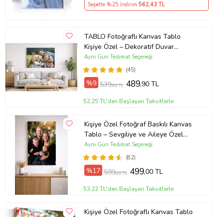
Sepette %25 İndirim
562
,43 TL
TABLO Fotoğraflı Kanvas Tablo
Kişiye Özel – Dekoratif Duvar
Tablosu (ÇokluRenk)
Aynı Gün Teslimat Seçeneği
(45)
%9
489
,90 TL
539
,90 TL
52,25 TL'den Başlayan Taksitlerle
Kişiye Özel Fotoğraf Baskılı Kanvas
Tablo – Sevgiliye ve Aileye Özel
Hediye (ÇokluRenk)
Aynı Gün Teslimat Seçeneği
(82)
%17
499
,00 TL
599
,00 TL
53,22 TL'den Başlayan Taksitlerle
Kişiye Özel Fotoğraflı Kanvas Tablo