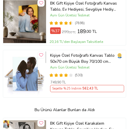
BK Gift Kişiye Özel Fotoğraflı Kanvas
Tablo, Ev Hediyesi, Sevgiliye Hediye,
Arkadaşa Hediye
Aynı Gün Ücretsiz Teslimat
(7898)
%37
189
,00 TL
299
,00 TL
20,16 TL'den Başlayan Taksitlerle
Kişiye Özel Fotoğraflı Kanvas Tablo
50x70 cm Büyük Boy 70/100 cm
Duvar Tablosu – Sevgiliye & Aileye
Aynı Gün Ücretsiz Teslimat
Anlamlı Hediye , Babaya Hediye
(530)
749
,90 TL
Sepette %25 İndirim
562
,43 TL
Bu Ürünü Alanlar Bunları da Aldı
BK Gift Kişiye Özel Karakalem