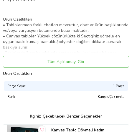
Ürün Özellikleri
• Tablolarımızın farklı ebatları mevcuttur, ebatlar ürün başlıklarında
ve/veya varyasyon bölümünde bulunmaktadır.
• Canvas tablolar Yüksek çözünürlükte ki Seçtiğiniz görsele en
uygun baskı kumaşı pamuklu/polyester dağılımı dikkate alınarak
baskıya alınır.
•Tablolarda 3 cm kalınlığında sert şase kullanılmıştır böylece
zamanla eğilme bükülme gibi sorunlar yaşanmaz ayrıca görsel
Tüm Açıklamayı Gör
kasnağın 4 kenarını örtecek şekilde arkaya doğru devam eder ve
bu yüzden ürün boyutlu bir görünüm kazanır.
Ürün Özellikleri
• Çerçeveye ihtiyaç duyulmaz.
Ürün Kodu:
kcm64330644
Parça Sayısı
1 Parça
Renk
Karışık/Çok renkli
İlginizi Çekebilecek Benzer Seçenekler
Kanvas Tablo Dövmeli Kadın