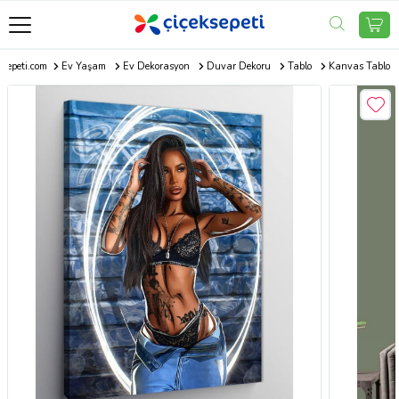
ksepeti.com
Ev Yaşam
Ev Dekorasyon
Duvar Dekoru
Tablo
Kanvas Tablo