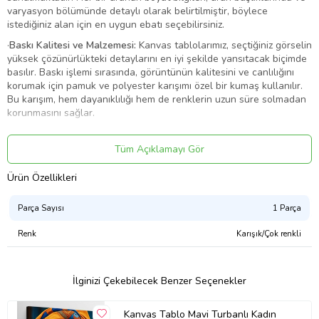
varyasyon bölümünde detaylı olarak belirtilmiştir, böylece
istediğiniz alan için en uygun ebatı seçebilirsiniz.
·
Baskı Kalitesi ve Malzemesi:
Kanvas tablolarımız, seçtiğiniz görselin
yüksek çözünürlükteki detaylarını en iyi şekilde yansıtacak biçimde
basılır. Baskı işlemi sırasında, görüntünün kalitesini ve canlılığını
korumak için pamuk ve polyester karışımı özel bir kumaş kullanılır.
Bu karışım, hem dayanıklılığı hem de renklerin uzun süre solmadan
korunmasını sağlar.
·
Şase ve Yapı Dayanıklılığı:
Tablolarımızda, 3 cm kalınlığında,
sağlam ve sert bir şase (çerçeve) kullanılmaktadır. Bu özel şase
Tüm Açıklamayı Gör
yapısı, zamanla eğilme, bükülme veya sarkma gibi istenmeyen
deformasyonları engeller. Ayrıca, görsel baskı, kasnağın dört
Ürün Özellikleri
kenarını da kaplayacak şekilde arkaya doğru devam eder. Bu,
tabloya derinlik ve boyutlu bir görünüm kazandırarak duvarda daha
Parça Sayısı
1 Parça
etkileyici ve sanatsal bir duruş sergiler.
Renk
Karışık/Çok renkli
·
Çerçeve İhtiyacı:
Tablolarımız, çerçeve ihtiyacı olmadan asılmaya
uygun şekilde tasarlanmıştır. Kenarlara kadar uzanan baskı
tasarımı, çerçeve kullanmadan da profesyonel ve şık bir görünüm
sağlar. Böylece, dekorasyonunuza modern ve minimalist bir
İlginizi Çekebilecek Benzer Seçenekler
dokunuş katarsınız.
Ürün Kodu:
kcm90515476
Kanvas Tablo Mavi Turbanlı Kadın