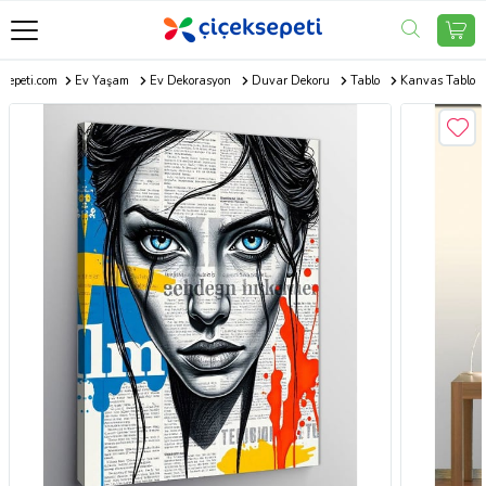
ksepeti.com
Ev Yaşam
Ev Dekorasyon
Duvar Dekoru
Tablo
Kanvas Tablo