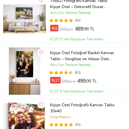
TABLO Fotoğraflı Kanvas Tablo
Kişiye Özel – Dekoratif Duvar
Tablosu (ÇokluRenk)
Aynı Gün Teslimat Seçeneği
(45)
%9
489
,90 TL
539
,90 TL
52,25 TL'den Başlayan Taksitlerle
Kişiye Özel Fotoğraf Baskılı Kanvas
Tablo – Sevgiliye ve Aileye Özel
Hediye (ÇokluRenk)
Aynı Gün Teslimat Seçeneği
(83)
%17
499
,00 TL
599
,00 TL
53,22 TL'den Başlayan Taksitlerle
Kişiye Özel Fotoğraflı Kanvas Tablo
30x40
Kargo Bedava
(45)