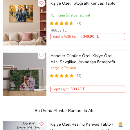
Kişiye Özel Fotoğraflı Kanvas Tablo
Aynı Gün Ücretsiz Teslimat
(21)
466
,53 TL
Sepette %25 İndirim
349
,90 TL
Anneler Gününe Özel, Kişiye Özel
Aile, Sevgiliye, Arkadaşa Fotoğraflı
Hediye Kanvas Tablo
Kargo ile Teslimat
(29)
Sepet Fiyatı
300
,29 TL
Bu Ürünü Alanlar Bunları da Aldı
Kişiye Özel Resimli Kanvas Tablo (