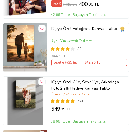
%33
400
,00 TL
600
,00 TL
42,66 TL'den Başlayan Taksitlerle
Kişiye Özel Fotoğraflı Kanvas Tablo
Aynı Gün Ücretsiz Teslimat
(99)
466
,53 TL
Sepette %25 İndirim
349
,90 TL
Kişiye Özel Aile, Sevgiliye, Arkadaşa
Fotoğraflı Hediye Kanvas Tablo
Ücretsiz / 24 Saatte Kargo
(641)
549
,99 TL
58,66 TL'den Başlayan Taksitlerle