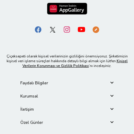
Çiçeksepeti olarak kişisel verilerinizin gizliliğini önemsiyoruz. Şirketimizin
kişisel veri işleme süreçleri hakkında detaylı bilgi almak için lütfen
Kişisel
Verilerin Korunması ve Gizlilik Politikası
’nı inceleyiniz.
Faydalı Bilgiler
Kurumsal
İletişim
Özel Günler