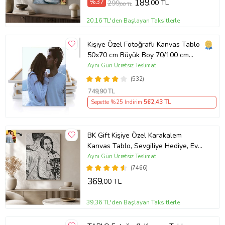
%37
189
,00 TL
299
,00 TL
20,16 TL'den Başlayan Taksitlerle
Kişiye Özel Fotoğraflı Kanvas Tablo
50x70 cm Büyük Boy 70/100 cm
Duvar Tablosu – Sevgiliye & Aileye
Aynı Gün Ücretsiz Teslimat
Anlamlı Hediye , Babaya Hediye
(532)
749
,90 TL
Sepette %25 İndirim
562
,43 TL
BK Gift Kişiye Özel Karakalem
Kanvas Tablo, Sevgiliye Hediye, Ev
Hediyesi, Arkadaşa Hediye
Aynı Gün Ücretsiz Teslimat
(7466)
369
,00 TL
39,36 TL'den Başlayan Taksitlerle