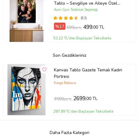
Tablo – Sevgiliye ve Aileye Özel
Hediye (ÇokluRenk)
Aynı Gün Teslimat Seçeneği
(83)
%17
499
,00 TL
599
,00 TL
53,22 TL'den Başlayan Taksitlerle
Son Gezdikleriniz
Kanvas Tablo Gazete Temalı Kadın
Portresi
Kargo Bedava
2699
,00 TL
3500
,00 TL
287,89 TL'den Başlayan Taksitlerle
Daha Fazla Kategori