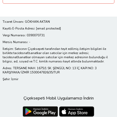
Ticaret Ünvanı: GÖKHAN AKTAN
Kayıtlı E-Posta Adresi:
[email protected]
Vergi Numarası: 0390070731
Mersis Numarası: -
İletişim: Satıcının Çiçeksepeti tarafından teyit edilmiş iletişim bilgileri ile
birlikte tacir/esnaf/sanatkar olan satıcılar için merkez adresi;
tacir/esnaf/sanatkar olmayan satıcılar için merkez adresinin bulunduğu il
bilgisi, ad, soyad ve T.C. kimlik numarası kayıt altında bulunmaktadır.
Adres: TERSANE MAH. 1675/1 SK. ŞENGÜL NO: 13 İÇ KAPI NO: 3
KARŞIYAKA/ İZMİR 1500047826/35/TUR
Şehir: İzmir
Çiçeksepeti Mobil Uygulamamızı İndirin