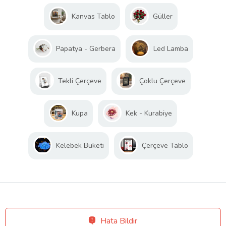
Kanvas Tablo
Güller
Papatya - Gerbera
Led Lamba
Tekli Çerçeve
Çoklu Çerçeve
Kupa
Kek - Kurabiye
Kelebek Buketi
Çerçeve Tablo
Hata Bildir