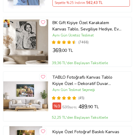
Sepette %25 İndirim
562
,43 TL
BK Gift Kişiye Özel Karakalem
Kanvas Tablo, Sevgiliye Hediye, Ev
Hediyesi, Arkadaşa Hediye
Aynı Gün Ücretsiz Teslimat
(7466)
369
,00 TL
39,36 TL'den Başlayan Taksitlerle
TABLO Fotoğraflı Kanvas Tablo
Kişiye Özel – Dekoratif Duvar
Tablosu (ÇokluRenk)
Aynı Gün Teslimat Seçeneği
(45)
%9
489
,90 TL
539
,90 TL
52,25 TL'den Başlayan Taksitlerle
Kişiye Özel Fotoğraf Baskılı Kanvas