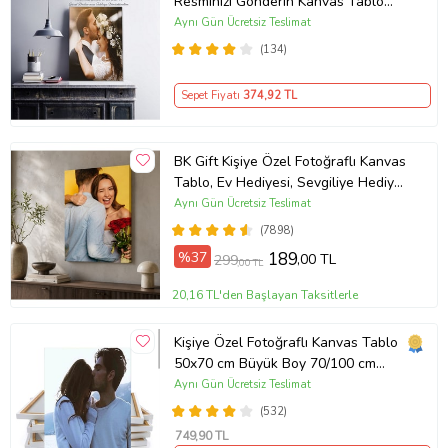
Resminizi Gönderin Kanvas Tablo
Yapalım )
Aynı Gün Ücretsiz Teslimat
(134)
Sepet Fiyatı
374
,92 TL
BK Gift Kişiye Özel Fotoğraflı Kanvas
Tablo, Ev Hediyesi, Sevgiliye Hediye,
Arkadaşa Hediye
Aynı Gün Ücretsiz Teslimat
(7898)
%37
189
,00 TL
299
,00 TL
20,16 TL'den Başlayan Taksitlerle
Kişiye Özel Fotoğraflı Kanvas Tablo
50x70 cm Büyük Boy 70/100 cm
Duvar Tablosu – Sevgiliye & Aileye
Aynı Gün Ücretsiz Teslimat
Anlamlı Hediye , Babaya Hediye
(532)
749
,90 TL