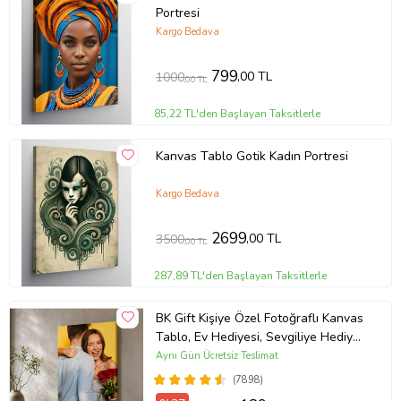
Portresi
Kargo Bedava
799
,00 TL
1000
,00 TL
85,22 TL'den Başlayan Taksitlerle
Kanvas Tablo Gotik Kadın Portresi
Kargo Bedava
2699
,00 TL
3500
,00 TL
287,89 TL'den Başlayan Taksitlerle
BK Gift Kişiye Özel Fotoğraflı Kanvas
Tablo, Ev Hediyesi, Sevgiliye Hediye,
Arkadaşa Hediye
Aynı Gün Ücretsiz Teslimat
(7898)