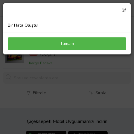
Bir Hata Oluştu!
Kanvas Tablo Kedi Ailesi
Tamam
1000,00 TL
%20
799,
00 TL
Kargo Bedava
Filtrele
Sırala
Çiçeksepeti Mobil Uygulamamızı İndirin