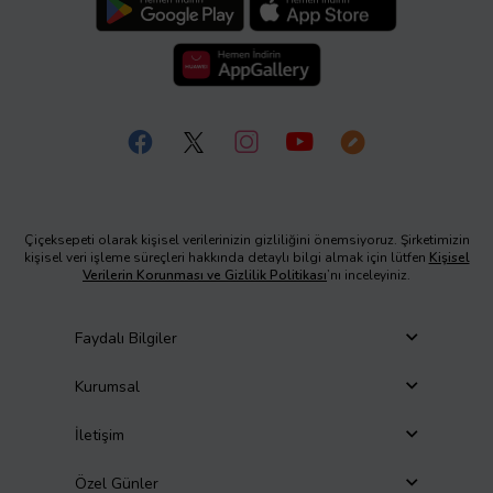
Çiçeksepeti olarak kişisel verilerinizin gizliliğini önemsiyoruz. Şirketimizin
kişisel veri işleme süreçleri hakkında detaylı bilgi almak için lütfen
Kişisel
Verilerin Korunması ve Gizlilik Politikası
’nı inceleyiniz.
Faydalı Bilgiler
Kurumsal
İletişim
Özel Günler