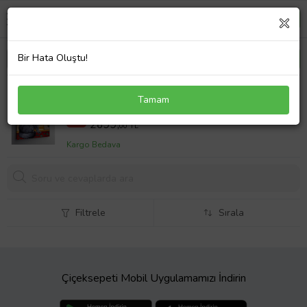
Bir Hata Oluştu!
Kanvas Tablo Kül rengi Kedi
Tamam
3500,00 TL
%23
2699,
00 TL
Kargo Bedava
Filtrele
Sırala
Çiçeksepeti Mobil Uygulamamızı İndirin