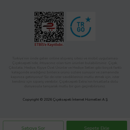
Türkiye’nin önde gelen online alışveriş sitesi ve mobil uygulaması
Çiçeksepeti’nde, ihtiyacınız olan tüm ürünleri bulabilirsiniz. Çiçek,
Çikolata, Hediye, Kişiye Özel Ürünler ve Hediye Setleri gibi birçok farklı
kategoride aradığınız binlerce ürünü sizlere sunuyor ve zamanında
kapınıza getiriyoruz! Siz de ister sevdiklerinizi mutlu etmek için, ister
kendiniz için sipariş verebilir; Çiçeksepeti Extra’nın fırsatlarla dolu
dünyasıyla tanışarak mutlu bir gün geçirebilirsiniz.
Copyright © 2026 Çiçeksepeti İnternet Hizmetleri A.Ş
Satıcıya Sor
Sepete Ekle