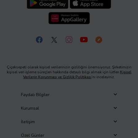
Çiçeksepeti olarak kişisel verilerinizin gizliliğini önemsiyoruz. Şirketimizin
kişisel veri işleme süreçleri hakkında detaylı bilgi almak için lütfen
Kişisel
Verilerin Korunması ve Gizlilik Politikası
’nı inceleyiniz.
Faydalı Bilgiler
Kurumsal
İletişim
Özel Günler