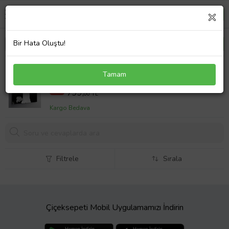
Bir Hata Oluştu!
Kanvas Tablo Mustafa Kemal Atatürk
Tamam
1000,00 TL
%20
799,
00 TL
Kargo Bedava
Filtrele
Sırala
Çiçeksepeti Mobil Uygulamamızı İndirin