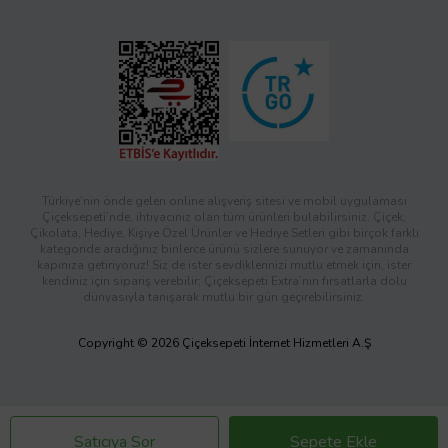
Türkiye’nin önde gelen online alışveriş sitesi ve mobil uygulaması
Çiçeksepeti’nde, ihtiyacınız olan tüm ürünleri bulabilirsiniz. Çiçek,
Çikolata, Hediye, Kişiye Özel Ürünler ve Hediye Setleri gibi birçok farklı
kategoride aradığınız binlerce ürünü sizlere sunuyor ve zamanında
kapınıza getiriyoruz! Siz de ister sevdiklerinizi mutlu etmek için, ister
kendiniz için sipariş verebilir; Çiçeksepeti Extra’nın fırsatlarla dolu
dünyasıyla tanışarak mutlu bir gün geçirebilirsiniz.
Copyright © 2026 Çiçeksepeti İnternet Hizmetleri A.Ş
Satıcıya Sor
Sepete Ekle