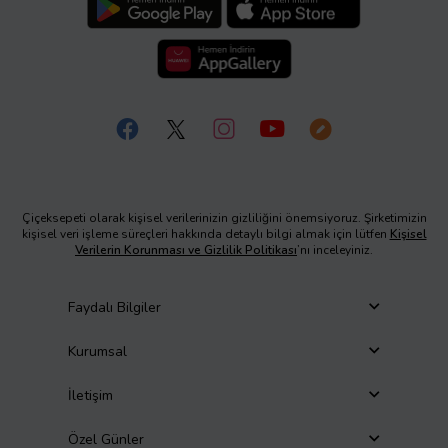
Çiçeksepeti olarak kişisel verilerinizin gizliliğini önemsiyoruz. Şirketimizin
kişisel veri işleme süreçleri hakkında detaylı bilgi almak için lütfen
Kişisel
Verilerin Korunması ve Gizlilik Politikası
’nı inceleyiniz.
Faydalı Bilgiler
Kurumsal
İletişim
Özel Günler