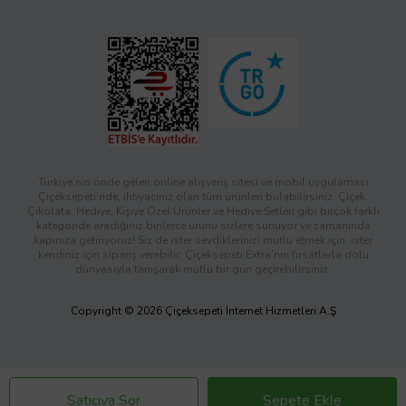
Türkiye’nin önde gelen online alışveriş sitesi ve mobil uygulaması
Çiçeksepeti’nde, ihtiyacınız olan tüm ürünleri bulabilirsiniz. Çiçek,
Çikolata, Hediye, Kişiye Özel Ürünler ve Hediye Setleri gibi birçok farklı
kategoride aradığınız binlerce ürünü sizlere sunuyor ve zamanında
kapınıza getiriyoruz! Siz de ister sevdiklerinizi mutlu etmek için, ister
kendiniz için sipariş verebilir; Çiçeksepeti Extra’nın fırsatlarla dolu
dünyasıyla tanışarak mutlu bir gün geçirebilirsiniz.
Copyright © 2026 Çiçeksepeti İnternet Hizmetleri A.Ş
Satıcıya Sor
Sepete Ekle