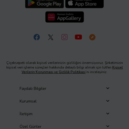
Çiçeksepeti olarak kişisel verilerinizin gizliliğini önemsiyoruz. Şirketimizin
kişisel veri işleme süreçleri hakkında detaylı bilgi almak için lütfen
Kişisel
Verilerin Korunması ve Gizlilik Politikası
’nı inceleyiniz.
Faydalı Bilgiler
Kurumsal
İletişim
Özel Günler