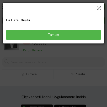
Bir Hata Oluştu!
Kanvas Tablo Nazım Hikmet
Tamam
1000,00 TL
%20
799,
00 TL
Kargo Bedava
Filtrele
Sırala
Çiçeksepeti Mobil Uygulamamızı İndirin