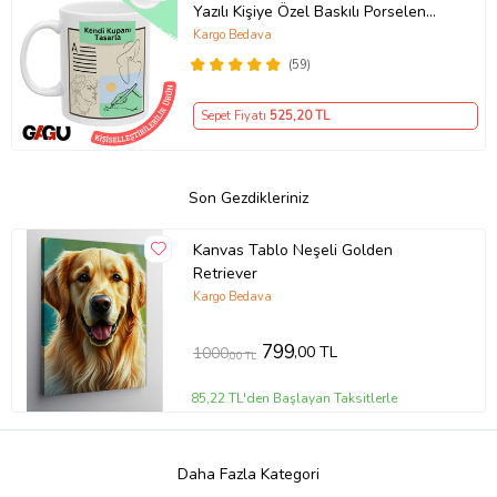
Yazılı Kişiye Özel Baskılı Porselen
Hediye Kupa (Düz Beyaz)
Kargo Bedava
(59)
Sepet Fiyatı
525
,20 TL
Son Gezdikleriniz
Kanvas Tablo Neşeli Golden
Retriever
Kargo Bedava
799
,00 TL
1000
,00 TL
85,22 TL'den Başlayan Taksitlerle
Daha Fazla Kategori