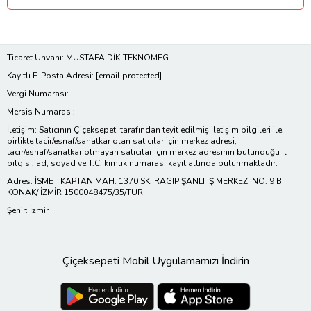
Ticaret Ünvanı: MUSTAFA DİK-TEKNOMEG
Kayıtlı E-Posta Adresi:
[email protected]
Vergi Numarası: -
Mersis Numarası: -
İletişim: Satıcının Çiçeksepeti tarafından teyit edilmiş iletişim bilgileri ile
birlikte tacir/esnaf/sanatkar olan satıcılar için merkez adresi;
tacir/esnaf/sanatkar olmayan satıcılar için merkez adresinin bulunduğu il
bilgisi, ad, soyad ve T.C. kimlik numarası kayıt altında bulunmaktadır.
Adres: İSMET KAPTAN MAH. 1370 SK. RAGIP ŞANLI IŞ MERKEZI NO: 9 B
KONAK/ İZMİR 1500048475/35/TUR
Şehir: İzmir
Çiçeksepeti Mobil Uygulamamızı İndirin