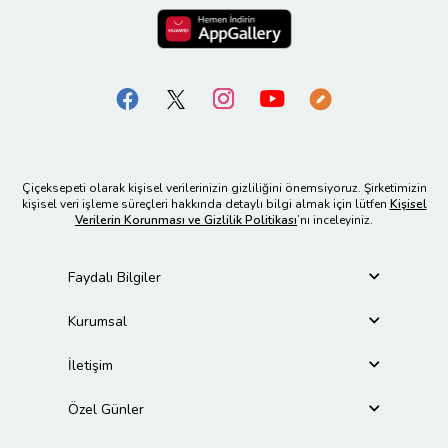
Çiçeksepeti olarak kişisel verilerinizin gizliliğini önemsiyoruz. Şirketimizin
kişisel veri işleme süreçleri hakkında detaylı bilgi almak için lütfen
Kişisel
Verilerin Korunması ve Gizlilik Politikası
’nı inceleyiniz.
Faydalı Bilgiler
Kurumsal
İletişim
Özel Günler