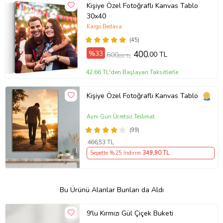
Kişiye Özel Fotoğraflı Kanvas Tablo
30x40
Kargo Bedava
(45)
%33
400
,00 TL
600
,00 TL
42,66 TL'den Başlayan Taksitlerle
Kişiye Özel Fotoğraflı Kanvas Tablo
Aynı Gün Ücretsiz Teslimat
(99)
466
,53 TL
Sepette %25 İndirim
349
,90 TL
Bu Ürünü Alanlar Bunları da Aldı
9'lu Kırmızı Gül Çiçek Buketi