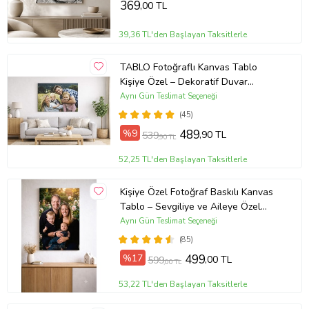
369
,00 TL
39,36 TL'den Başlayan Taksitlerle
TABLO Fotoğraflı Kanvas Tablo
Kişiye Özel – Dekoratif Duvar
Tablosu (ÇokluRenk)
Aynı Gün Teslimat Seçeneği
(45)
%9
489
,90 TL
539
,90 TL
52,25 TL'den Başlayan Taksitlerle
Kişiye Özel Fotoğraf Baskılı Kanvas
Tablo – Sevgiliye ve Aileye Özel
Hediye (ÇokluRenk)
Aynı Gün Teslimat Seçeneği
(85)
%17
499
,00 TL
599
,00 TL
53,22 TL'den Başlayan Taksitlerle