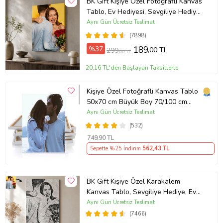
BK Gift Kişiye Özel Fotoğraflı Kanvas
Tablo, Ev Hediyesi, Sevgiliye Hediye,
Arkadaşa Hediye
Aynı Gün Ücretsiz Teslimat
(7898)
%37
189
,00 TL
299
,00 TL
20,16 TL'den Başlayan Taksitlerle
Kişiye Özel Fotoğraflı Kanvas Tablo
50x70 cm Büyük Boy 70/100 cm
Duvar Tablosu – Sevgiliye & Aileye
Aynı Gün Ücretsiz Teslimat
Anlamlı Hediye , Babaya Hediye
(532)
749
,90 TL
Sepette %25 İndirim
562
,43 TL
BK Gift Kişiye Özel Karakalem
Kanvas Tablo, Sevgiliye Hediye, Ev
Hediyesi, Arkadaşa Hediye
Aynı Gün Ücretsiz Teslimat
(7466)