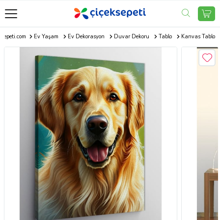
ksepeti.com
Ev Yaşam
Ev Dekorasyon
Duvar Dekoru
Tablo
Kanvas Tablo