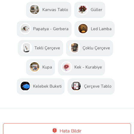
Kanvas Tablo
Güller
Papatya - Gerbera
Led Lamba
Tekli Çerçeve
Çoklu Çerçeve
Kupa
Kek - Kurabiye
Kelebek Buketi
Çerçeve Tablo
Hata Bildir