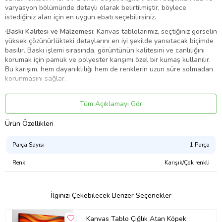
varyasyon bölümünde detaylı olarak belirtilmiştir, böylece
istediğiniz alan için en uygun ebatı seçebilirsiniz.
·
Baskı Kalitesi ve Malzemesi:
Kanvas tablolarımız, seçtiğiniz görselin
yüksek çözünürlükteki detaylarını en iyi şekilde yansıtacak biçimde
basılır. Baskı işlemi sırasında, görüntünün kalitesini ve canlılığını
korumak için pamuk ve polyester karışımı özel bir kumaş kullanılır.
Bu karışım, hem dayanıklılığı hem de renklerin uzun süre solmadan
korunmasını sağlar.
·
Şase ve Yapı Dayanıklılığı:
Tablolarımızda, 3 cm kalınlığında,
sağlam ve sert bir şase (çerçeve) kullanılmaktadır. Bu özel şase
Tüm Açıklamayı Gör
yapısı, zamanla eğilme, bükülme veya sarkma gibi istenmeyen
deformasyonları engeller. Ayrıca, görsel baskı, kasnağın dört
Ürün Özellikleri
kenarını da kaplayacak şekilde arkaya doğru devam eder. Bu,
tabloya derinlik ve boyutlu bir görünüm kazandırarak duvarda daha
Parça Sayısı
1 Parça
etkileyici ve sanatsal bir duruş sergiler.
Renk
Karışık/Çok renkli
·
Çerçeve İhtiyacı:
Tablolarımız, çerçeve ihtiyacı olmadan asılmaya
uygun şekilde tasarlanmıştır. Kenarlara kadar uzanan baskı
tasarımı, çerçeve kullanmadan da profesyonel ve şık bir görünüm
sağlar. Böylece, dekorasyonunuza modern ve minimalist bir
İlginizi Çekebilecek Benzer Seçenekler
dokunuş katarsınız.
Ürün Kodu:
kcm88535873
Kanvas Tablo Çığlık Atan Köpek