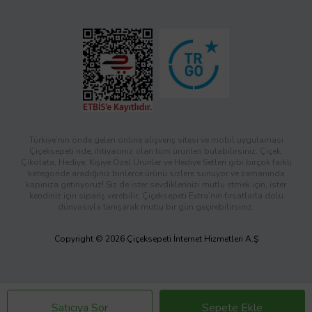
Türkiye’nin önde gelen online alışveriş sitesi ve mobil uygulaması
Çiçeksepeti’nde, ihtiyacınız olan tüm ürünleri bulabilirsiniz. Çiçek,
Çikolata, Hediye, Kişiye Özel Ürünler ve Hediye Setleri gibi birçok farklı
kategoride aradığınız binlerce ürünü sizlere sunuyor ve zamanında
kapınıza getiriyoruz! Siz de ister sevdiklerinizi mutlu etmek için, ister
kendiniz için sipariş verebilir; Çiçeksepeti Extra’nın fırsatlarla dolu
dünyasıyla tanışarak mutlu bir gün geçirebilirsiniz.
Copyright © 2026 Çiçeksepeti İnternet Hizmetleri A.Ş
Satıcıya Sor
Sepete Ekle