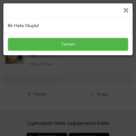
Bir Hata Oluştu!
Kanvas Tablo Pembe Çiçekli Ağaç Ve Salıncak
Tamam
1000,00 TL
%20
799,
00 TL
Kargo Bedava
Filtrele
Sırala
Çiçeksepeti Mobil Uygulamamızı İndirin