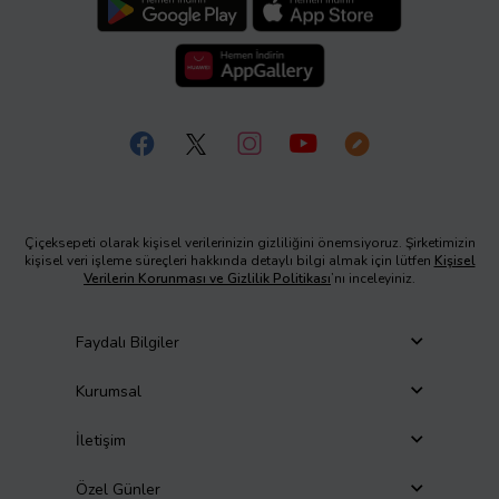
Çiçeksepeti olarak kişisel verilerinizin gizliliğini önemsiyoruz. Şirketimizin
kişisel veri işleme süreçleri hakkında detaylı bilgi almak için lütfen
Kişisel
Verilerin Korunması ve Gizlilik Politikası
’nı inceleyiniz.
Faydalı Bilgiler
Kurumsal
İletişim
Özel Günler