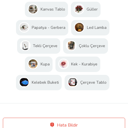
Kanvas Tablo
Güller
Papatya - Gerbera
Led Lamba
Tekli Çerçeve
Çoklu Çerçeve
Kupa
Kek - Kurabiye
Kelebek Buketi
Çerçeve Tablo
Hata Bildir