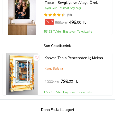
Tablo – Sevgiliye ve Aileye Özel
Hediye (ÇokluRenk)
Aynı Gün Teslimat Seçeneği
(85)
%17
499
,00 TL
599
,00 TL
53,22 TL'den Başlayan Taksitlerle
Son Gezdikleriniz
Kanvas Tablo Pencereden İç Mekan
Kargo Bedava
799
,00 TL
1000
,00 TL
85,22 TL'den Başlayan Taksitlerle
Daha Fazla Kategori