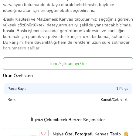
varyasyon bölümünde detaylı olarak belirtilmiştir, böylece
istediğiniz alan için en uygun ebatı seçebilirsiniz.
·
Baskı Kalitesi ve Malzemesi:
Kanvas tablolarımız, seçtiğiniz görselin
yüksek çözünürlükteki detaylarını en iyi şekilde yansıtacak biçimde
basılır. Baskı işlemi sırasında, görüntünün kalitesini ve canlılığını
korumak için pamuk ve polyester karışımı özel bir kumaş kullanılır.
Bu karışım, hem dayanıklılığı hem de renklerin uzun süre solmadan
korunmasını sağlar.
·
Şase ve Yapı Dayanıklılığı:
Tablolarımızda, 3 cm kalınlığında,
sağlam ve sert bir şase (çerçeve) kullanılmaktadır. Bu özel şase
Tüm Açıklamayı Gör
yapısı, zamanla eğilme, bükülme veya sarkma gibi istenmeyen
deformasyonları engeller. Ayrıca, görsel baskı, kasnağın dört
Ürün Özellikleri
kenarını da kaplayacak şekilde arkaya doğru devam eder. Bu,
tabloya derinlik ve boyutlu bir görünüm kazandırarak duvarda daha
Parça Sayısı
1 Parça
etkileyici ve sanatsal bir duruş sergiler.
Renk
Karışık/Çok renkli
·
Çerçeve İhtiyacı:
Tablolarımız, çerçeve ihtiyacı olmadan asılmaya
uygun şekilde tasarlanmıştır. Kenarlara kadar uzanan baskı
tasarımı, çerçeve kullanmadan da profesyonel ve şık bir görünüm
sağlar. Böylece, dekorasyonunuza modern ve minimalist bir
İlginizi Çekebilecek Benzer Seçenekler
dokunuş katarsınız.
Ürün Kodu:
kcm31518067
Kişiye Özel Fotoğraflı Kanvas Tablo