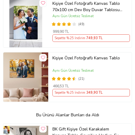
Kişiye Özel Fotoğraflı Kanvas Tablo
70x100 cm Dev Boy Duvar Tablosu –
Sevgiliye, Aileye & Ev Hediyesi
Aynı Gün Ücretsiz Teslimat
(49)
999
,90 TL
Sepette %25 İndirim
749
,93 TL
Kişiye Özel Fotoğraflı Kanvas Tablo
Aynı Gün Ücretsiz Teslimat
(21)
466
,53 TL
Sepette %25 İndirim
349
,90 TL
Bu Ürünü Alanlar Bunları da Aldı
BK Gift Kişiye Özel Karakalem