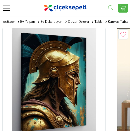
ksepeti.com
Ev Yaşam
Ev Dekorasyon
Duvar Dekoru
Tablo
Kanvas Tablo