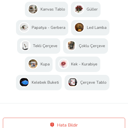
Kanvas Tablo
Güller
Papatya - Gerbera
Led Lamba
Tekli Çerçeve
Çoklu Çerçeve
Kupa
Kek - Kurabiye
Kelebek Buketi
Çerçeve Tablo
Hata Bildir