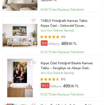
39,36 TL'den Başlayan Taksitlerle
TABLO Fotoğraflı Kanvas Tablo
Kişiye Özel – Dekoratif Duvar
Tablosu (ÇokluRenk)
Aynı Gün Teslimat Seçeneği
(46)
%9
489
,90 TL
539
,90 TL
52,25 TL'den Başlayan Taksitlerle
Kişiye Özel Fotoğraf Baskılı Kanvas
Tablo – Sevgiliye ve Aileye Özel
Hediye (ÇokluRenk)
Aynı Gün Teslimat Seçeneği
(85)
%17
499
,00 TL
599
,00 TL
53,22 TL'den Başlayan Taksitlerle