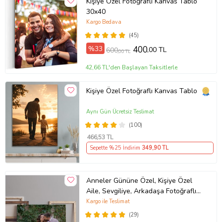
Kişiye Özel Fotoğraflı Kanvas Tablo
30x40
Kargo Bedava
(45)
%33
400
,00 TL
600
,00 TL
42,66 TL'den Başlayan Taksitlerle
Kişiye Özel Fotoğraflı Kanvas Tablo
Aynı Gün Ücretsiz Teslimat
(100)
466
,53 TL
Sepette %25 İndirim
349
,90 TL
Anneler Gününe Özel, Kişiye Özel
Aile, Sevgiliye, Arkadaşa Fotoğraflı
Hediye Kanvas Tablo
Kargo ile Teslimat
(29)