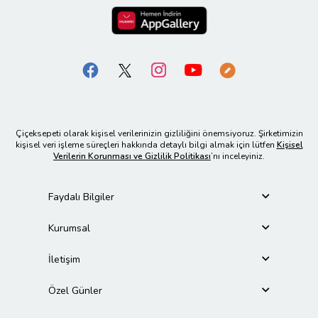
Çiçeksepeti olarak kişisel verilerinizin gizliliğini önemsiyoruz. Şirketimizin
kişisel veri işleme süreçleri hakkında detaylı bilgi almak için lütfen
Kişisel
Verilerin Korunması ve Gizlilik Politikası
’nı inceleyiniz.
Faydalı Bilgiler
Kurumsal
İletişim
Özel Günler