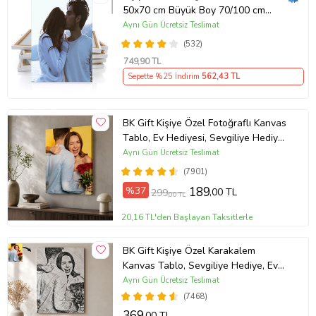
50x70 cm Büyük Boy 70/100 cm
Duvar Tablosu – Sevgiliye & Aileye
Aynı Gün Ücretsiz Teslimat
Anlamlı Hediye , Babaya Hediye
(532)
749
,90 TL
Sepette %25 İndirim
562
,43 TL
BK Gift Kişiye Özel Fotoğraflı Kanvas
Tablo, Ev Hediyesi, Sevgiliye Hediye,
Arkadaşa Hediye
Aynı Gün Ücretsiz Teslimat
(7901)
%37
189
,00 TL
299
,00 TL
20,16 TL'den Başlayan Taksitlerle
BK Gift Kişiye Özel Karakalem
Kanvas Tablo, Sevgiliye Hediye, Ev
Hediyesi, Arkadaşa Hediye
Aynı Gün Ücretsiz Teslimat
(7468)
369
,00 TL