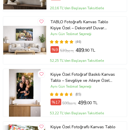
20,16 TL'den Başlayan Taksitlerle
TABLO Fotoğraflı Kanvas Tablo
Kişiye Özel – Dekoratif Duvar
Tablosu (ÇokluRenk)
Aynı Gün Teslimat Seçeneği
(46)
%9
489
,90 TL
539
,90 TL
52,25 TL'den Başlayan Taksitlerle
Kişiye Özel Fotoğraf Baskılı Kanvas
Tablo – Sevgiliye ve Aileye Özel
Hediye (ÇokluRenk)
Aynı Gün Teslimat Seçeneği
(85)
%17
499
,00 TL
599
,00 TL
53,22 TL'den Başlayan Taksitlerle
Kişiye Özel Fotoğraflı Kanvas Tablo