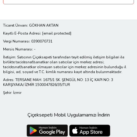
Ticaret Ünvanı: GÖKHAN AKTAN
Kayıtlı E-Posta Adresi:
[email protected]
Vergi Numarası: 0390070731
Mersis Numarası: -
İletişim: Satıcının Çiçeksepeti tarafından teyit edilmiş iletişim bilgileri ile
birlikte tacir/esnaf/sanatkar olan satıcılar için merkez adresi;
tacir/esnaf/sanatkar olmayan satıcılar için merkez adresinin bulunduğu il
bilgisi, ad, soyad ve T.C. kimlik numarası kayıt altında bulunmaktadır.
Adres: TERSANE MAH. 1675/1 SK. ŞENGÜL NO: 13 İÇ KAPI NO: 3
KARŞIYAKA/ İZMİR 1500047826/35/TUR
Şehir: İzmir
Çiçeksepeti Mobil Uygulamamızı İndirin