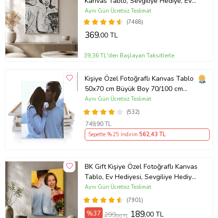
Kanvas Tablo, Sevgiliye Hediye, Ev
Hediyesi, Arkadaşa Hediye
Aynı Gün Ücretsiz Teslimat
(7468)
369
,00 TL
39,36 TL'den Başlayan Taksitlerle
Kişiye Özel Fotoğraflı Kanvas Tablo
50x70 cm Büyük Boy 70/100 cm
Duvar Tablosu – Sevgiliye & Aileye
Aynı Gün Ücretsiz Teslimat
Anlamlı Hediye , Babaya Hediye
(532)
749
,90 TL
Sepette %25 İndirim
562
,43 TL
BK Gift Kişiye Özel Fotoğraflı Kanvas
Tablo, Ev Hediyesi, Sevgiliye Hediye,
Arkadaşa Hediye
Aynı Gün Ücretsiz Teslimat
(7901)
%37
189
,00 TL
299
,00 TL