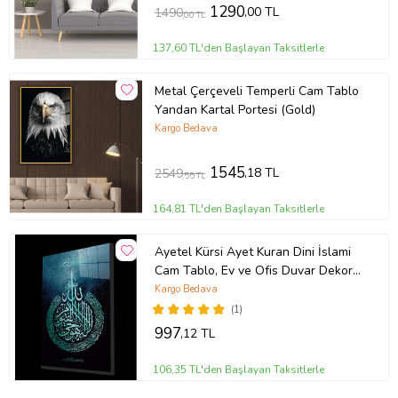
1290
,00 TL
1490
,00 TL
137,60 TL'den Başlayan Taksitlerle
Metal Çerçeveli Temperli Cam Tablo
Yandan Kartal Portesi (Gold)
Kargo Bedava
1545
,18 TL
2549
,55 TL
164,81 TL'den Başlayan Taksitlerle
Ayetel Kürsi Ayet Kuran Dini İslami
Cam Tablo, Ev ve Ofis Duvar Dekoru,
Hediyelik Büyük Cam Tablo
Kargo Bedava
(1)
997
,12 TL
106,35 TL'den Başlayan Taksitlerle