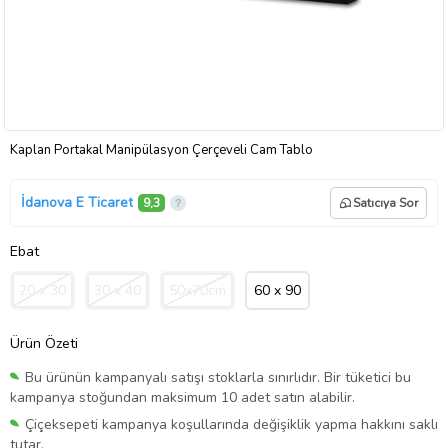
Kaplan Portakal Manipülasyon Çerçeveli Cam Tablo
İdanova E Ticaret
9,3
Satıcıya Sor
Ebat
20 x 30
30 x 40
50x70cm
60 x 90
Ürün Özeti
Bu ürünün kampanyalı satışı stoklarla sınırlıdır. Bir tüketici bu
kampanya stoğundan maksimum 10 adet satın alabilir.
Çiçeksepeti kampanya koşullarında değişiklik yapma hakkını saklı
tutar.