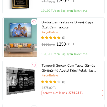
1799
,99 TL
2159
,98 TL
191,99 TL'den Başlayan Taksitlerle
Dikdörtgen (Yatay ve Dikey) Kişiye
Özel Cam Tablolar
Kargo Bedava
(9)
1250
,00 TL
1500
,00 TL
133,33 TL'den Başlayan Taksitlerle
Tamperli Gerçek Cam Tablo Gümüş
Görünümlü Ayetel Kürsi Felak Nas
Suresi Bereket Duası İslami Tablo
Kargo Bedava
(1)
3675
,00 TL
Sepette %25 İndirim
2756
,25 TL