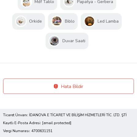
Mdf Tablo
Papatya - Gerbera
Orkide
Biblo
Led Lamba
Duvar Saati
Hata Bildir
Ticaret Ünvanı: İDANOVA E TİCARET VE BİLİŞİM HİZMETLERİ TİC. LTD. ŞTİ
Kayıtlı E-Posta Adresi:
[email protected]
Vergi Numarası: 4700631151