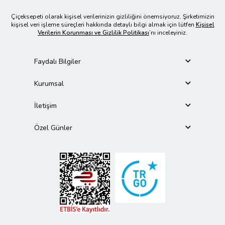
Çiçeksepeti olarak kişisel verilerinizin gizliliğini önemsiyoruz. Şirketimizin
kişisel veri işleme süreçleri hakkında detaylı bilgi almak için lütfen
Kişisel
Verilerin Korunması ve Gizlilik Politikası
’nı inceleyiniz.
Faydalı Bilgiler
Kurumsal
İletişim
Özel Günler