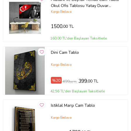
Okul Ofis Tablosu Yatay Duvar
Dekoru
Kargo Bedava
1500
,00 TL
160,00 TL'den Başlayan Taksitlerle
Dini Cam Tablo
Kargo Bedava
%20
399
,00 TL
499
,00 TL
42,56 TL'den Başlayan Taksitlerle
Istiklal Marşı Cam Tablo
Kargo Bedava