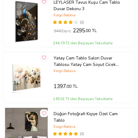
LEYLASER Tavus Kuşu Cam Tablo
Duvar Dekoru 3
Kargo Bedava
(1)
2295
,00 TL
3442
,50 TL
244,79 TL'den Başlayan Taksitlerle
Yatay Cam Tablo Salon Duvar
Tablosu Yatay Cam Soyut Cicek
Cizim Yeni Ev Hediyesi Ofis Tablosu
Kargo Bedava
1397
,00 TL
149,01 TL'den Başlayan Taksitlerle
Düğün Fotoğrafı Kişiye Özel Cam
Tablo
Kargo Bedava
(1)