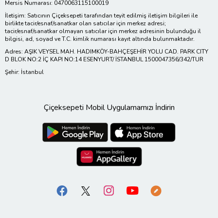
Mersis Numarası: 0470063115100019
İletişim: Satıcının Çiçeksepeti tarafından teyit edilmiş iletişim bilgileri ile
birlikte tacir/esnaf/sanatkar olan satıcılar için merkez adresi;
tacir/esnaf/sanatkar olmayan satıcılar için merkez adresinin bulunduğu il
bilgisi, ad, soyad ve T.C. kimlik numarası kayıt altında bulunmaktadır.
Adres: AŞIK VEYSEL MAH. HADIMKÖY-BAHÇEŞEHİR YOLU CAD. PARK CITY
D BLOK NO:2 İÇ KAPI NO:14 ESENYURT/ İSTANBUL 1500047356/342/TUR
Şehir: İstanbul
Çiçeksepeti Mobil Uygulamamızı İndirin