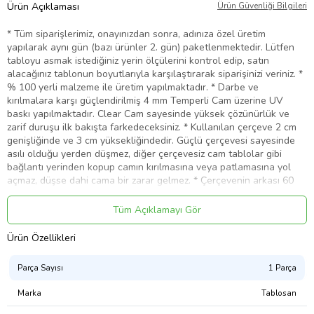
Ürün Açıklaması
Ürün Güvenliği Bilgileri
* Tüm siparişlerimiz, onayınızdan sonra, adınıza özel üretim
yapılarak aynı gün (bazı ürünler 2. gün) paketlenmektedir. Lütfen
tabloyu asmak istediğiniz yerin ölçülerini kontrol edip, satın
alacağınız tablonun boyutlarıyla karşılaştırarak siparişinizi veriniz. *
% 100 yerli malzeme ile üretim yapılmaktadır. * Darbe ve
kırılmalara karşı güçlendirilmiş 4 mm Temperli Cam üzerine UV
baskı yapılmaktadır. Clear Cam sayesinde yüksek çözünürlük ve
zarif duruşu ilk bakışta farkedeceksiniz. * Kullanılan çerçeve 2 cm
genişliğinde ve 3 cm yüksekliğindedir. Güçlü çerçevesi sayesinde
asılı olduğu yerden düşmez, diğer çerçevesiz cam tablolar gibi
bağlantı yerinden kopup camın kırılmasına veya patlamasına yol
açmaz, düşse dahi cama bir zarar gelmez. * Çerçevenin arkası 60
gr. kapama beziyle veya kraft kağıtla kapanarak temiz bir görünüm
elde edilmiştir. * Kullanılan kaliteli malzemeler sayesinde yıllarca
Tüm Açıklamayı Gör
rengini korur, solma yapmaz; tablonun ömrünü uzatmak için direkt
gün ışığından korunaklı ve kalorifer, klima, soba gibi ısı
Ürün Özellikleri
kaynaklarından uzak bir yerde kullanmanız önerilir. * Nemli bir bez
ile temizliğini kolayca yapabilirsiniz. * Suya karşı mukavemetlidir.
Parça Sayısı
1 Parça
Ürün Kodu:
kcm33607674
Marka
Tablosan