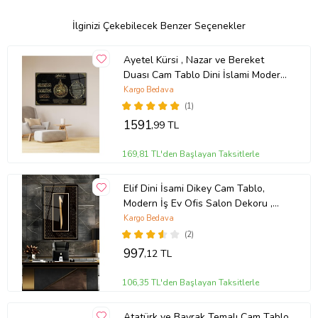
İlginizi Çekebilecek Benzer Seçenekler
Ayetel Kürsi , Nazar ve Bereket
Duası Cam Tablo Dini İslami Modern
Ev Ofis Salon Hediyelik Tablo (Çok
Kargo Bedava
Renkli)
(1)
1591
,99 TL
169,81 TL'den Başlayan Taksitlerle
Elif Dini İsami Dikey Cam Tablo,
Modern İş Ev Ofis Salon Dekoru ,
Hediyelik Duvar Dekoru (Çok Renkli)
Kargo Bedava
(2)
997
,12 TL
106,35 TL'den Başlayan Taksitlerle
Atatürk ve Bayrak Temalı Cam Tablo