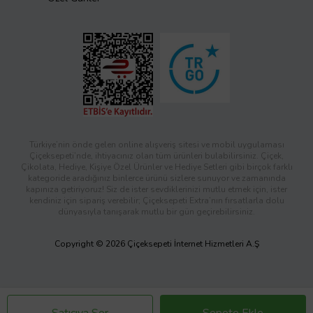
Türkiye’nin önde gelen online alışveriş sitesi ve mobil uygulaması
Çiçeksepeti’nde, ihtiyacınız olan tüm ürünleri bulabilirsiniz. Çiçek,
Çikolata, Hediye, Kişiye Özel Ürünler ve Hediye Setleri gibi birçok farklı
kategoride aradığınız binlerce ürünü sizlere sunuyor ve zamanında
kapınıza getiriyoruz! Siz de ister sevdiklerinizi mutlu etmek için, ister
kendiniz için sipariş verebilir; Çiçeksepeti Extra’nın fırsatlarla dolu
dünyasıyla tanışarak mutlu bir gün geçirebilirsiniz.
Copyright © 2026 Çiçeksepeti İnternet Hizmetleri A.Ş