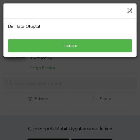
Bir Hata Oluştu!
Kar Çorabı 185/70/14 Ebat Uyumlu 2 ADET
Tamam
Sepet Fiyatı
764,
10 TL
Kargo Bedava
Filtrele
Sırala
Çiçeksepeti Mobil Uygulamamızı İndirin