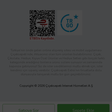
Türkiye’nin önde gelen online alışveriş sitesi ve mobil uygulaması
Çiçeksepeti’nde, ihtiyacınız olan tüm ürünleri bulabilirsiniz. Çiçek,
Çikolata, Hediye, Kişiye Özel Ürünler ve Hediye Setleri gibi birçok farklı
kategoride aradığınız binlerce ürünü sizlere sunuyor ve zamanında
kapınıza getiriyoruz! Siz de ister sevdiklerinizi mutlu etmek için, ister
kendiniz için sipariş verebilir; Çiçeksepeti Extra’nın fırsatlarla dolu
dünyasıyla tanışarak mutlu bir gün geçirebilirsiniz.
Copyright © 2026 Çiçeksepeti İnternet Hizmetleri A.Ş
Satıcıya Sor
Sepete Ekle