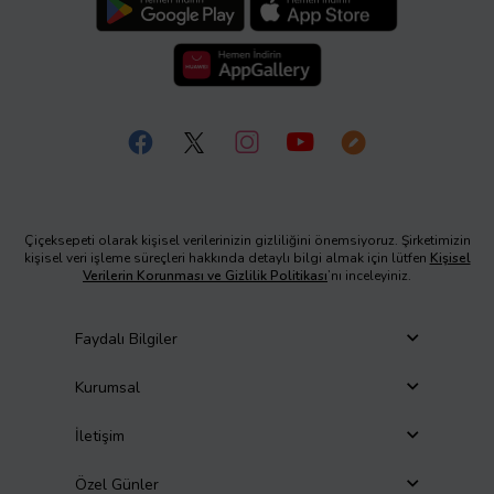
Çiçeksepeti olarak kişisel verilerinizin gizliliğini önemsiyoruz. Şirketimizin
kişisel veri işleme süreçleri hakkında detaylı bilgi almak için lütfen
Kişisel
Verilerin Korunması ve Gizlilik Politikası
’nı inceleyiniz.
Faydalı Bilgiler
Kurumsal
İletişim
Özel Günler