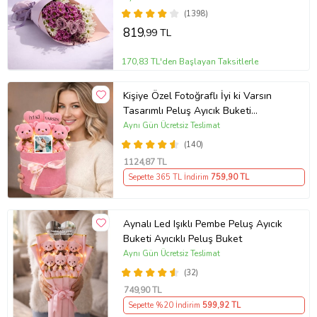
(1398)
819
,99 TL
170,83 TL'den Başlayan Taksitlerle
Kişiye Özel Fotoğraflı İyi ki Varsın
Tasarımlı Peluş Ayıcık Buketi
(Pembe)
Aynı Gün Ücretsiz Teslimat
(140)
1124
,87 TL
Sepette 365 TL İndirim
759
,90 TL
Aynalı Led Işıklı Pembe Peluş Ayıcık
Buketi Ayıcıklı Peluş Buket
Aynı Gün Ücretsiz Teslimat
(32)
749
,90 TL
Sepette %20 İndirim
599
,92 TL