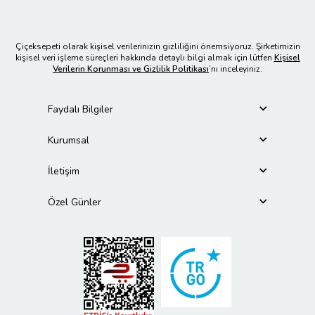
Çiçeksepeti olarak kişisel verilerinizin gizliliğini önemsiyoruz. Şirketimizin
kişisel veri işleme süreçleri hakkında detaylı bilgi almak için lütfen
Kişisel
Verilerin Korunması ve Gizlilik Politikası
’nı inceleyiniz.
Faydalı Bilgiler
Kurumsal
İletişim
Özel Günler