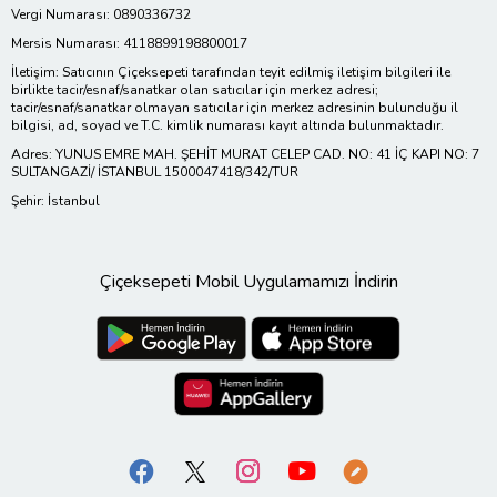
Vergi Numarası: 0890336732
Mersis Numarası: 4118899198800017
İletişim: Satıcının Çiçeksepeti tarafından teyit edilmiş iletişim bilgileri ile
birlikte tacir/esnaf/sanatkar olan satıcılar için merkez adresi;
tacir/esnaf/sanatkar olmayan satıcılar için merkez adresinin bulunduğu il
bilgisi, ad, soyad ve T.C. kimlik numarası kayıt altında bulunmaktadır.
Adres: YUNUS EMRE MAH. ŞEHİT MURAT CELEP CAD. NO: 41 İÇ KAPI NO: 7
SULTANGAZİ/ İSTANBUL 1500047418/342/TUR
Şehir: İstanbul
Çiçeksepeti Mobil Uygulamamızı İndirin