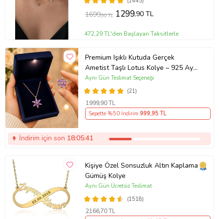
(1445)
1299
,90 TL
1699
,90 TL
472,29 TL'den Başlayan Taksitlerle
Premium Işıklı Kutuda Gerçek
Ametist Taşlı Lotus Kolye – 925 Ayar
Gümüş Kadın Kolye
Aynı Gün Teslimat Seçeneği
(21)
1999
,90 TL
Sepette %50 İndirim
999
,95 TL
İndirim için son
18:05:41
Kişiye Özel Sonsuzluk Altın Kaplama
Gümüş Kolye
Aynı Gün Ücretsiz Teslimat
(1518)
2166
,70 TL