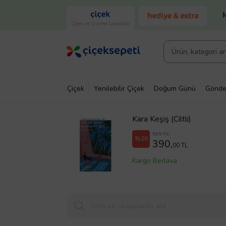
Çiçek ve Gurme Lezzetler
Çiçek
Yenilebilir Çiçek
Doğum Günü
Gönde
Kara Keşiş (Ciltli)
525 TL
%26
390,
00 TL
Kargo Bedava