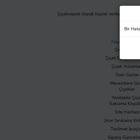
Çiçeksepeti olarak kişisel verilerinizin giz
Bir Hat
Faydalı Bilgil
Çiçek Bakımı
Çiçek Eşliğinde N
Çiçek Anlamla
Özel Günler
Mevsimlere Gö
Çiçekler
Yenilebilir Çiç
Saklama Koşull
Site Haritası
Ürün Sıralama Krit
Teslimat İpuçla
Sipariş Güncell