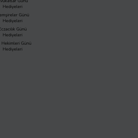
vukatlar Günü
Hediyeleri
emşireler Günü
Hediyeleri
Eczacılık Günü
Hediyeleri
ş Hekimleri Günü
Hediyeleri