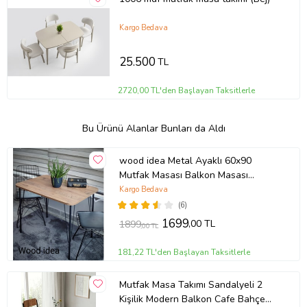
Kargo Bedava
25.500
TL
2720,00 TL'den Başlayan Taksitlerle
Bu Ürünü Alanlar Bunları da Aldı
wood idea Metal Ayaklı 60x90
Mutfak Masası Balkon Masası
Çalışma Masası
Kargo Bedava
(6)
1699
,00 TL
1899
,00 TL
181,22 TL'den Başlayan Taksitlerle
Mutfak Masa Takımı Sandalyeli 2
Kişilik Modern Balkon Cafe Bahçe