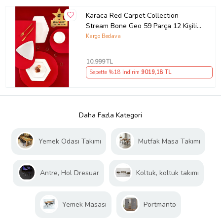
Karaca Red Carpet Collection
Stream Bone Geo 59 Parça 12 Kişilik
Yemek Takımı Gold Outlet
Kargo Bedava
10.999
TL
Sepette %18 İndirim
9019
,18 TL
Daha Fazla Kategori
Yemek Odası Takımı
Mutfak Masa Takımı
Antre, Hol Dresuar
Koltuk, koltuk takımı
Yemek Masası
Portmanto