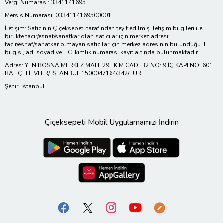
Vergi Numarası: 3341141695
Mersis Numarası: 0334114169500001
İletişim: Satıcının Çiçeksepeti tarafından teyit edilmiş iletişim bilgileri ile
birlikte tacir/esnaf/sanatkar olan satıcılar için merkez adresi;
tacir/esnaf/sanatkar olmayan satıcılar için merkez adresinin bulunduğu il
bilgisi, ad, soyad ve T.C. kimlik numarası kayıt altında bulunmaktadır.
Adres: YENİBOSNA MERKEZ MAH. 29 EKİM CAD. B2 NO: 9 İÇ KAPI NO: 601
BAHÇELİEVLER/ İSTANBUL 1500047164/342/TUR
Şehir: İstanbul
Çiçeksepeti Mobil Uygulamamızı İndirin