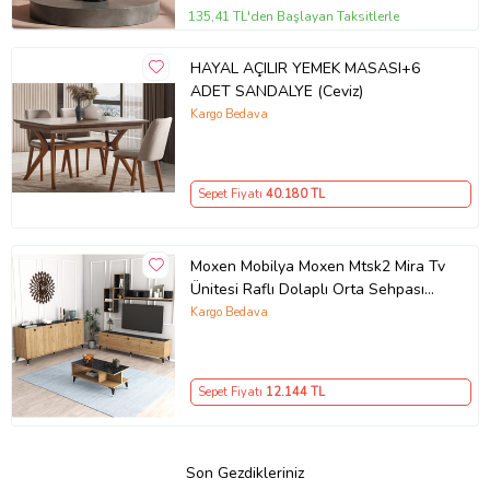
135,41 TL'den Başlayan Taksitlerle
HAYAL AÇILIR YEMEK MASASI+6
ADET SANDALYE (Ceviz)
Kargo Bedava
Sepet Fiyatı
40.180
TL
Moxen Mobilya Moxen Mtsk2 Mira Tv
Ünitesi Raflı Dolaplı Orta Sehpası
Ve Konsol Takımı /yemek Odası
Kargo Bedava
Sepet-bendir MXNMTSK2002SPT
Sepet Fiyatı
12.144
TL
Son Gezdikleriniz