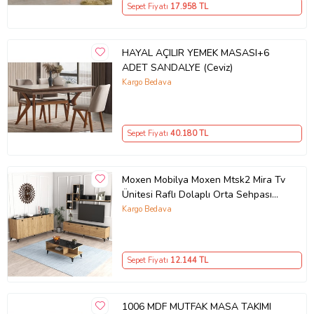
Sepet Fiyatı
17.958
TL
Modern
Şekil
Oval
Menşei
HAYAL AÇILIR YEMEK MASASI+6
CN
ADET SANDALYE (Ceviz)
Bakım Talimatları (Gıda Temas)
Kargo Bedava
Mikrodalga fırında kullanıl
Sepet Fiyatı
40.180
TL
Ürün Kodu:
kcm74800154
Moxen Mobilya Moxen Mtsk2 Mira Tv
Ünitesi Raflı Dolaplı Orta Sehpası
Ve Konsol Takımı /yemek Odası
Kargo Bedava
Sepet-bendir MXNMTSK2002SPT
Sepet Fiyatı
12.144
TL
1006 MDF MUTFAK MASA TAKIMI