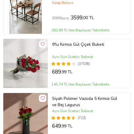
Yemek Masası Minör 9806 Atlantik
Kargo Bedava
3599
,00 TL
3999
,00 TL
383,89 TL'den Başlayan Taksitlerle
9'lu Kırmızı Gül Çiçek Buketi
Aynı Gün Ücretsiz Teslimat
(37038)
689
,99 TL
143,74 TL'den Başlayan Taksitlerle
Siyah Polimer Vazoda 5 Kırmızı Gül
ve Bej Lagurus
Aynı Gün Ücretsiz Teslimat
(722)
649
,99 TL