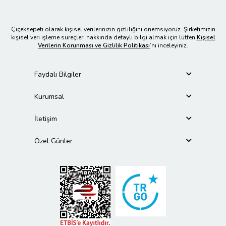
Çiçeksepeti olarak kişisel verilerinizin gizliliğini önemsiyoruz. Şirketimizin
kişisel veri işleme süreçleri hakkında detaylı bilgi almak için lütfen
Kişisel
Verilerin Korunması ve Gizlilik Politikası
’nı inceleyiniz.
Faydalı Bilgiler
Kurumsal
İletişim
Özel Günler