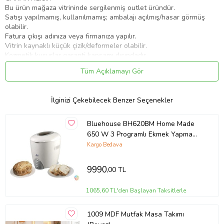
Bu ürün mağaza vitrininde sergilenmiş outlet üründür.
Satışı yapılmamış, kullanılmamış; ambalajı açılmış/hasar görmüş
olabilir.
Fatura çıkışı adınıza veya firmanıza yapılır.
Vitrin kaynaklı küçük çizik/deformeler olabilir.
Kozmetik kusurlar garanti kapsamı dışındadır.
Kargo süresi: 2–3 iş günü.
Tüm Açıklamayı Gör
Sipariş/kargo saatine bağlı olarak aynı gün çıkış yapılır.
Teslimde kargo görevlisi yanında paketi kontrol ediniz.
Hasar durumunda tutanak tutulması haklarınız için önemlidir.
İlginizi Çekebilecek Benzer Seçenekler
24 Ay Garanti kapsamındadır.
Kullanıcı hataları garanti dışıdır.
Fabrikasyon kusurda 14 gün içinde iade/değişim mümkündür.
Bluehouse BH620BM Home Made
Emperor Teknoloji müşterilerine üstün teknoloji, yüksek marka
650 W 3 Programlı Ekmek Yapma
kalitesi ve dinamik insan kaynağıyla hizmet verir.
Makinesi
Kargo Bedava
Resmi Fatura Distribütör Garantisi Hızlı Kargo Kolay İade
Hakkımızda
9990
,00 TL
1998’den bu yana faaliyet gösteren firmamız, 2013’ten itibaren
perakende sektöründe güvenilir hizmet sunmaktadır. TSE ve ISO
1065,60 TL'den Başlayan Taksitlerle
27001 belgelerimizle kalite ve bilgi güvenliğini uluslararası
standartlarda garanti ediyoruz. Müşteri memnuniyetini ve şeffaf
ticareti temel ilkemiz olarak sürdürüyoruz.
1009 MDF Mutfak Masa Takımı