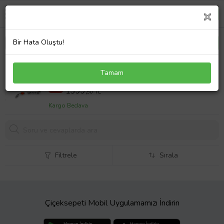
Bir Hata Oluştu!
Kararmaz Metal Halat Püsküllü Arpa Kesim Kırmızı
Tamam
Ateş Kehribar Tesbih
1999,90 TL
%30
1399,
90 TL
Kargo Bedava
Filtrele
Sırala
Çiçeksepeti Mobil Uygulamamızı İndirin