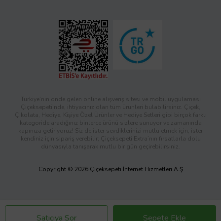
Türkiye’nin önde gelen online alışveriş sitesi ve mobil uygulaması
Çiçeksepeti’nde, ihtiyacınız olan tüm ürünleri bulabilirsiniz. Çiçek,
Çikolata, Hediye, Kişiye Özel Ürünler ve Hediye Setleri gibi birçok farklı
kategoride aradığınız binlerce ürünü sizlere sunuyor ve zamanında
kapınıza getiriyoruz! Siz de ister sevdiklerinizi mutlu etmek için, ister
kendiniz için sipariş verebilir; Çiçeksepeti Extra’nın fırsatlarla dolu
dünyasıyla tanışarak mutlu bir gün geçirebilirsiniz.
Copyright © 2026 Çiçeksepeti İnternet Hizmetleri A.Ş
Satıcıya Sor
Sepete Ekle