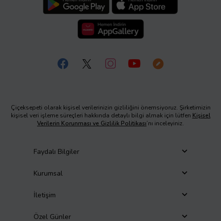
Çiçeksepeti olarak kişisel verilerinizin gizliliğini önemsiyoruz. Şirketimizin
kişisel veri işleme süreçleri hakkında detaylı bilgi almak için lütfen
Kişisel
Verilerin Korunması ve Gizlilik Politikası
’nı inceleyiniz.
Faydalı Bilgiler
Kurumsal
İletişim
Özel Günler