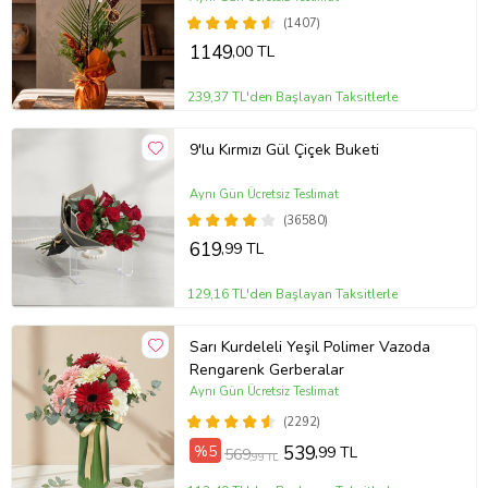
(1407)
1149
,00 TL
239,37 TL'den Başlayan Taksitlerle
9'lu Kırmızı Gül Çiçek Buketi
Aynı Gün Ücretsiz Teslimat
(36580)
619
,99 TL
129,16 TL'den Başlayan Taksitlerle
Sarı Kurdeleli Yeşil Polimer Vazoda
Rengarenk Gerberalar
Aynı Gün Ücretsiz Teslimat
(2292)
%5
539
,99 TL
569
,99 TL