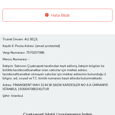
Hata Bildir
Ticaret Ünvanı: ALİ SEÇİL
Kayıtlı E-Posta Adresi:
[email protected]
Vergi Numarası: 7570257086
Mersis Numarası: -
İletişim: Satıcının Çiçeksepeti tarafından teyit edilmiş iletişim bilgileri ile
birlikte tacir/esnaf/sanatkar olan satıcılar için merkez adresi;
tacir/esnaf/sanatkar olmayan satıcılar için merkez adresinin bulunduğu il
bilgisi, ad, soyad ve T.C. kimlik numarası kayıt altında bulunmaktadır.
Adres: FİNANSKENT MAH 3144 SK SADIK KARDESLER NO 6 A ÜMRANİYE
İSTANBUL 1500047085/341/TUR
Şehir: İstanbul
Çiçeksepeti Mobil Uygulamamızı İndirin