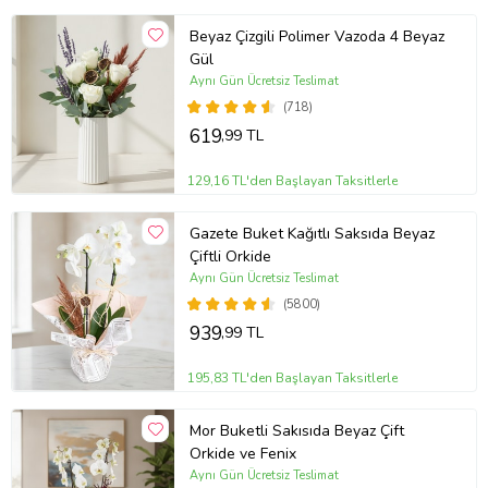
Gönderim Amaçları;
Kadınlar Günü
Beyaz Çizgili Polimer Vazoda 4 Beyaz
Gül
Sevgililer Günü
Aynı Gün Ücretsiz Teslimat
Anneye
(718)
Doğum Günü
619
,99 TL
Geçmiş Olsun
129,16 TL'den Başlayan Taksitlerle
İçimden Geldi
Sevgiliye/Eşe
Gazete Buket Kağıtlı Saksıda Beyaz
Tebrik
Çiftli Orkide
Aynı Gün Ücretsiz Teslimat
Teşekkür Ederim
(5800)
Yeni İş/terfi
939
,99 TL
Yıl Dönümü
195,83 TL'den Başlayan Taksitlerle
Özür Dilerim
Ev Hediyesi
Mor Buketli Sakısıda Beyaz Çift
İş Arkadaşına
Orkide ve Fenix
Bakım Önerisi:
Monstera bitkisi, düşük ışık koşullarına tolerans
Aynı Gün Ücretsiz Teslimat