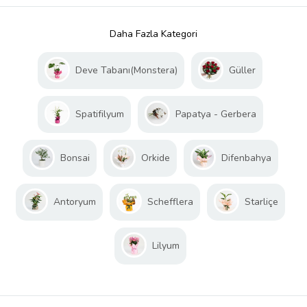
Daha Fazla Kategori
Deve Tabanı(Monstera)
Güller
Spatifilyum
Papatya - Gerbera
Bonsai
Orkide
Difenbahya
Antoryum
Schefflera
Starliçe
Lilyum