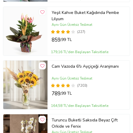
Yeşil Kahve Buket Kağıdında Pembe
Lilyum
Aynı Gün Ücretsiz Teslimat
(227)
859
,99 TL
179,16 TL'den Başlayan Taksitlerle
Cam Vazoda 6'lı Ayçiçeği Aranjmanı
Aynı Gün Ücretsiz Teslimat
(7203)
789
,99 TL
164,58 TL'den Başlayan Taksitlerle
Turuncu Buketli Saksıda Beyaz Çift
Orkide ve Fenix
Aynı Gün Ücretsiz Teslimat