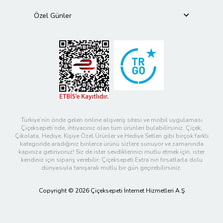
Özel Günler
Türkiye’nin önde gelen online alışveriş sitesi ve mobil uygulaması
Çiçeksepeti’nde, ihtiyacınız olan tüm ürünleri bulabilirsiniz. Çiçek,
Çikolata, Hediye, Kişiye Özel Ürünler ve Hediye Setleri gibi birçok farklı
kategoride aradığınız binlerce ürünü sizlere sunuyor ve zamanında
kapınıza getiriyoruz! Siz de ister sevdiklerinizi mutlu etmek için, ister
kendiniz için sipariş verebilir; Çiçeksepeti Extra’nın fırsatlarla dolu
dünyasıyla tanışarak mutlu bir gün geçirebilirsiniz.
Copyright © 2026 Çiçeksepeti İnternet Hizmetleri A.Ş