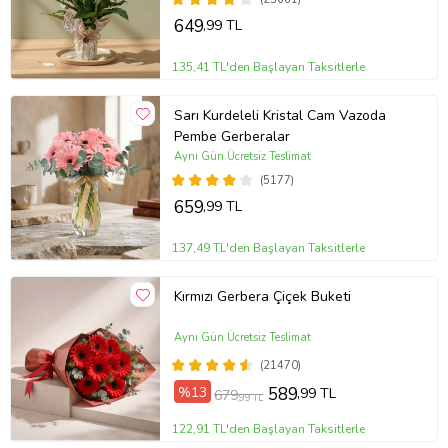
649
,99 TL
135,41 TL'den Başlayan Taksitlerle
Sarı Kurdeleli Kristal Cam Vazoda
Pembe Gerberalar
Aynı Gün Ücretsiz Teslimat
(5177)
659
,99 TL
137,49 TL'den Başlayan Taksitlerle
Kırmızı Gerbera Çiçek Buketi
Aynı Gün Ücretsiz Teslimat
(21470)
%13
589
,99 TL
679
,99 TL
122,91 TL'den Başlayan Taksitlerle