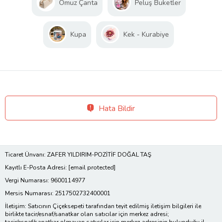
Omuz Çanta
Peluş Buketler
Kupa
Kek - Kurabiye
Hata Bildir
Ticaret Ünvanı: ZAFER YILDIRIM-POZİTİF DOĞAL TAŞ
Kayıtlı E-Posta Adresi:
[email protected]
Vergi Numarası: 9600114977
Mersis Numarası: 2517502732400001
İletişim: Satıcının Çiçeksepeti tarafından teyit edilmiş iletişim bilgileri ile
birlikte tacir/esnaf/sanatkar olan satıcılar için merkez adresi;
tacir/esnaf/sanatkar olmayan satıcılar için merkez adresinin bulunduğu il