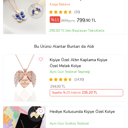
Mineli Kadın Kelebek Kolye (Lacivert)
Kargo Bedava
(30)
%11
799
,90 TL
899
,90 TL
290,63 TL'den Başlayan Taksitlerle
Bu Ürünü Alanlar Bunları da Aldı
Kişiye Özel Altın Kaplama Kişiye
Özel Melek Kolye
Aynı Gün Teslimat Seçeneği
(1430)
294
,00 TL
Sepette %20 İndirim
235
,20 TL
Hediye Kutusunda Kişiye Özel Kolye
Aynı Gün Ücretsiz Teslimat