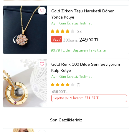
Gold Zirkon Taşlı Hareketli Dönen
Yonca Kolye
Aynı Gün Ücretsiz Teslimat
(22)
%37
249
,90 TL
399
,00 TL
90,79 TL'den Başlayan Taksitlerle
Gold Renk 100 Dilde Seni Seviyorum
Kalp Kolye
Aynı Gün Ücretsiz Teslimat
(4)
436
,90 TL
Sepette %15 İndirim
371
,37 TL
Son Gezdikleriniz