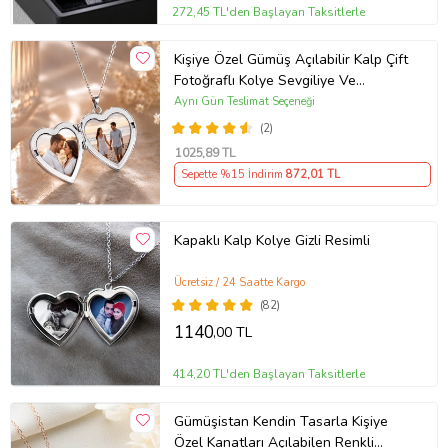
272,45 TL'den Başlayan Taksitlerle
Kişiye Özel Gümüş Açılabilir Kalp Çift
Fotoğraflı Kolye Sevgiliye Ve
Annelere Özel Gümüş Kolye Kutulu
Aynı Gün Teslimat Seçeneği
Kalpli Anı Kolyesi Gümüş
(2)
1025
,89 TL
Sepette %15 İndirim
872
,01 TL
Kapaklı Kalp Kolye Gizli Resimli
Ücretsiz / 24 Saatte Kargo
(82)
1140
,00 TL
414,20 TL'den Başlayan Taksitlerle
Gümüşistan Kendin Tasarla Kişiye
Özel Kanatları Açılabilen Renkli