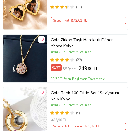
Açılır Kapaklı Romantik Gold
(17)
Madalyon Kolye Anı Kolyesi
Sepet Fiyatı
872
,01 TL
Gold Zirkon Taşlı Hareketli Dönen
Yonca Kolye
Aynı Gün Ücretsiz Teslimat
(22)
%37
249
,90 TL
399
,00 TL
90,79 TL'den Başlayan Taksitlerle
Gold Renk 100 Dilde Seni Seviyorum
Kalp Kolye
Aynı Gün Ücretsiz Teslimat
(4)
436
,90 TL
Sepette %15 İndirim
371
,37 TL