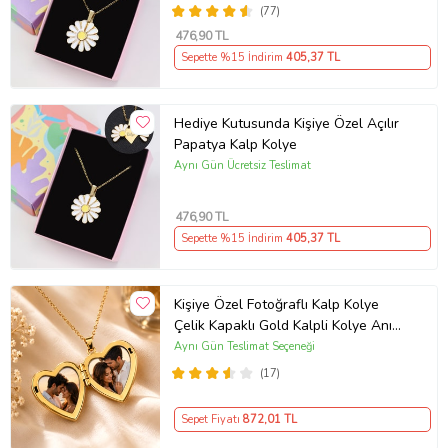
(77)
476
,90 TL
Sepette %15 İndirim
405
,37 TL
Hediye Kutusunda Kişiye Özel Açılır
Papatya Kalp Kolye
Aynı Gün Ücretsiz Teslimat
476
,90 TL
Sepette %15 İndirim
405
,37 TL
Kişiye Özel Fotoğraflı Kalp Kolye
Çelik Kapaklı Gold Kalpli Kolye Anı
Kolyesi Kalp Kolye Resimli Kolye –
Aynı Gün Teslimat Seçeneği
Açılır Kapaklı Romantik Gold
(17)
Madalyon Kolye Anı Kolyesi
Sepet Fiyatı
872
,01 TL