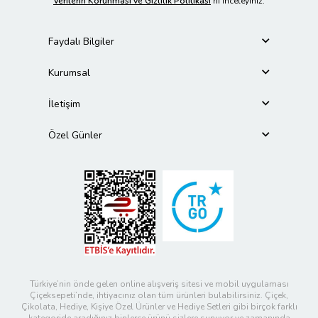
Verilerin Korunması ve Gizlilik Politikası
’nı inceleyiniz.
Faydalı Bilgiler
Kurumsal
İletişim
Özel Günler
Türkiye’nin önde gelen online alışveriş sitesi ve mobil uygulaması
Çiçeksepeti’nde, ihtiyacınız olan tüm ürünleri bulabilirsiniz. Çiçek,
Çikolata, Hediye, Kişiye Özel Ürünler ve Hediye Setleri gibi birçok farklı
kategoride aradığınız binlerce ürünü sizlere sunuyor ve zamanında