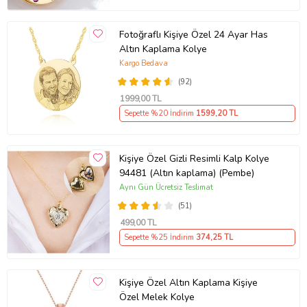
Fotoğraflı Kişiye Özel 24 Ayar Has
Altın Kaplama Kolye
Kargo Bedava
(92)
1999
,00 TL
Sepette %20 İndirim
1599
,20 TL
Kişiye Özel Gizli Resimli Kalp Kolye
94481 (Altın kaplama) (Pembe)
Aynı Gün Ücretsiz Teslimat
(51)
499
,00 TL
Sepette %25 İndirim
374
,25 TL
Kişiye Özel Altın Kaplama Kişiye
Özel Melek Kolye