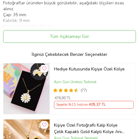
Fotoğraflar üründen büyük görülebilir, aşağıdaki ölçüleri esas
alınız.
Çap: 35 mm.
Kalınlık: 9 mm
Kondon Uzunluğu: 62 cm.
Ortalama ağırlık: 18 gram.
Tüm Açıklamayı Gör
Ürün Kodu:
kcm69343838
İlginizi Çekebilecek Benzer Seçenekler
Hediye Kutusunda Kişiye Özel Kolye
Aynı Gün Ücretsiz Teslimat
(77)
476
,90 TL
Sepette %15 İndirim
405
,37 TL
Kişiye Özel Fotoğraflı Kalp Kolye
Çelik Kapaklı Gold Kalpli Kolye Anı
Kolyesi Kalp Kolye Resimli Kolye –
Aynı Gün Teslimat Seçeneği