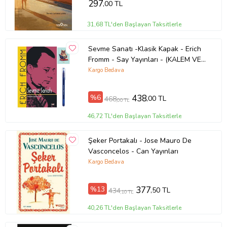
297
,00 TL
31,68 TL'den Başlayan Taksitlerle
Sevme Sanatı -Klasik Kapak - Erich
Fromm - Say Yayınları - (KALEM VE
NOT DEFTERLİ) (Renksiz)
Kargo Bedava
%6
438
,00 TL
468
,00 TL
46,72 TL'den Başlayan Taksitlerle
Şeker Portakalı - Jose Mauro De
Vasconcelos - Can Yayınları
Kargo Bedava
%13
377
,50 TL
434
,10 TL
40,26 TL'den Başlayan Taksitlerle