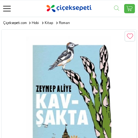
Çiçeksepeti.com
Hobi
Kitap
Roman