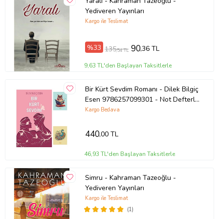
Yaralı - Kahraman Tazeoğlu -
Yediveren Yayınları
Kargo ile Teslimat
%33
90
,36 TL
135
,54 TL
9,63 TL'den Başlayan Taksitlerle
Bir Kürt Sevdim Romanı - Dilek Bilgiç
Esen 9786257099301 - Not Defterli
Seti (Renksiz)
Kargo Bedava
440
,00 TL
46,93 TL'den Başlayan Taksitlerle
Simru - Kahraman Tazeoğlu -
Yediveren Yayınları
Kargo ile Teslimat
(1)