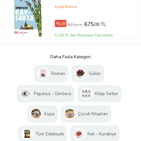
Kargo Bedava
%18
675
,00 TL
825
,00 TL
72,00 TL'den Başlayan Taksitlerle
Daha Fazla Kategori
Roman
Güller
Papatya - Gerbera
Kitap Setler
Kupa
Çocuk Kitapları
Türk Edebiyatı
Kek - Kurabiye