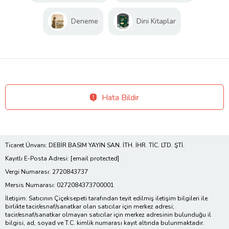
Deneme
Dini Kitaplar
Hata Bildir
Ticaret Ünvanı: DEBİR BASIM YAYIN SAN. İTH. İHR. TİC. LTD. ŞTİ.
Kayıtlı E-Posta Adresi:
[email protected]
Vergi Numarası: 2720843737
Mersis Numarası: 0272084373700001
İletişim: Satıcının Çiçeksepeti tarafından teyit edilmiş iletişim bilgileri ile
birlikte tacir/esnaf/sanatkar olan satıcılar için merkez adresi;
tacir/esnaf/sanatkar olmayan satıcılar için merkez adresinin bulunduğu il
bilgisi, ad, soyad ve T.C. kimlik numarası kayıt altında bulunmaktadır.