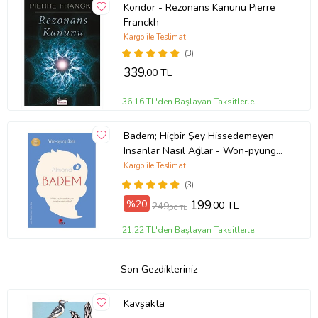
Koridor - Rezonans Kanunu Pıerre
Franckh
Kargo ile Teslimat
(3)
339
,00 TL
36,16 TL'den Başlayan Taksitlerle
Badem; Hiçbir Şey Hissedemeyen
Insanlar Nasıl Ağlar - Won-pyung
Sohn - Peta Kitap
Kargo ile Teslimat
(3)
%20
199
,00 TL
249
,00 TL
21,22 TL'den Başlayan Taksitlerle
Son Gezdikleriniz
Kavşakta