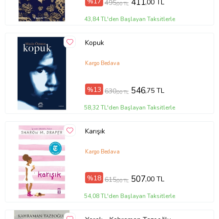
%17
411
,00 TL
495
,00 TL
43,84 TL'den Başlayan Taksitlerle
Kopuk
Kargo Bedava
%13
546
,75 TL
630
,00 TL
58,32 TL'den Başlayan Taksitlerle
Karışık
Kargo Bedava
%18
507
,00 TL
615
,00 TL
54,08 TL'den Başlayan Taksitlerle