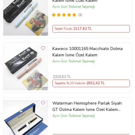
Kalem İsme Özel Kalem
Aynı Gün Teslimat Seçeneği
(1)
Sepet Fiyatı
2117
,62 TL
Kaweco 10001165 Macchiato Dolma
Kalem İsme Özel Kalem
Aynı Gün Teslimat Seçeneği
2315
,53 TL
Sepette %20 İndirim
1852
,42 TL
Waterman Hemisphere Parlak Siyah
GT Dolma Kalem İsme Özel Kalem
Hediye Kalem
Aynı Gün Teslimat Seçeneği