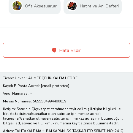
Ofis Aksesuarları
Hatıra ve Anı Defteri
Hata Bildir
Ticaret Ünvanı: AHMET ÇELİK-KALEM HEDİYE
Kayıtlı E-Posta Adresi:
[email protected]
Vergi Numarası: -
Mersis Numarası: 5855504994400019
İletişim: Satıcının Çiçeksepeti tarafından teyit edilmiş iletişim bilgileri ile
birlikte tacir/esnaf/sanatkar olan satıcılar için merkez adresi;
tacir/esnaf/sanatkar olmayan satıcılar için merkez adresinin bulunduğu il
bilgisi, ad, soyad ve T.C. kimlik numarası kayıt altında bulunmaktadır.
Adres: TAHTAKALE MAH. BALKAPANI SK. TAŞKAR LTD SIRKETI NO: 24 İÇ