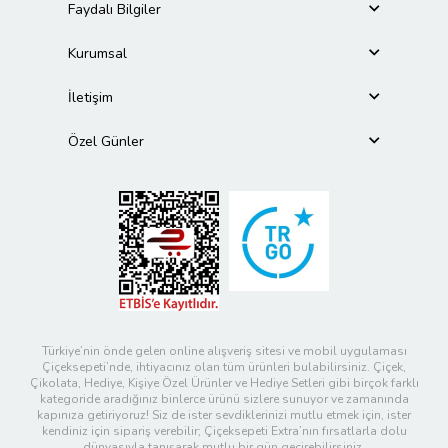
Faydalı Bilgiler
Kurumsal
İletişim
Özel Günler
Türkiye’nin önde gelen online alışveriş sitesi ve mobil uygulaması
Çiçeksepeti’nde, ihtiyacınız olan tüm ürünleri bulabilirsiniz. Çiçek,
Çikolata, Hediye, Kişiye Özel Ürünler ve Hediye Setleri gibi birçok farklı
kategoride aradığınız binlerce ürünü sizlere sunuyor ve zamanında
kapınıza getiriyoruz! Siz de ister sevdiklerinizi mutlu etmek için, ister
kendiniz için sipariş verebilir; Çiçeksepeti Extra’nın fırsatlarla dolu
dünyasıyla tanışarak mutlu bir gün geçirebilirsiniz.