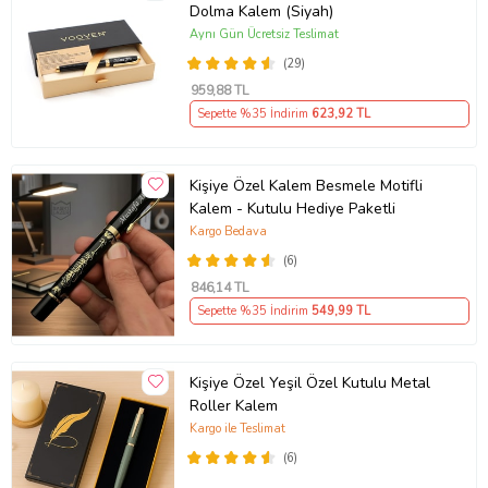
Dolma Kalem (Siyah)
Aynı Gün Ücretsiz Teslimat
(29)
959
,88 TL
Sepette %35 İndirim
623
,92 TL
Kişiye Özel Kalem Besmele Motifli
Kalem - Kutulu Hediye Paketli
Kargo Bedava
(6)
846
,14 TL
Sepette %35 İndirim
549
,99 TL
Kişiye Özel Yeşil Özel Kutulu Metal
Roller Kalem
Kargo ile Teslimat
(6)