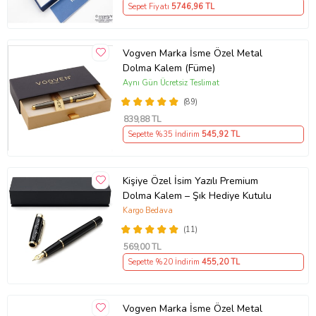
Sepet Fiyatı
5746
,96 TL
Vogven Marka İsme Özel Metal
Dolma Kalem (Füme)
Aynı Gün Ücretsiz Teslimat
(89)
839
,88 TL
Sepette %35 İndirim
545
,92 TL
Kişiye Özel İsim Yazılı Premium
Dolma Kalem – Şık Hediye Kutulu
Kargo Bedava
(11)
569
,00 TL
Sepette %20 İndirim
455
,20 TL
Vogven Marka İsme Özel Metal