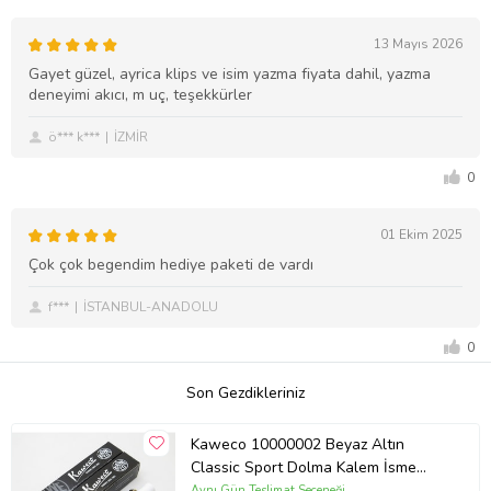
13 Mayıs 2026
Gayet güzel, ayrica klips ve isim yazma fiyata dahil, yazma
deneyimi akıcı, m uç, teşekkürler
ö*** k***
İZMİR
0
01 Ekim 2025
Çok çok begendim hediye paketi de vardı
f***
İSTANBUL-ANADOLU
0
Son Gezdikleriniz
Kaweco 10000002 Beyaz Altın
Classic Sport Dolma Kalem İsme
Özel Kalem
Aynı Gün Teslimat Seçeneği