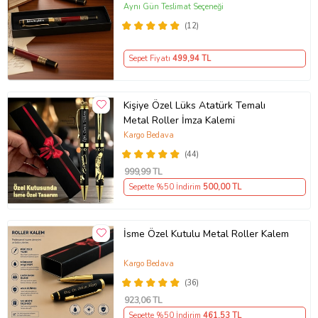
Kırmızı Detaylı İmza Kalemi Orjinal
Aynı Gün Teslimat Seçeneği
Kutusunda
(12)
Sepet Fiyatı
499
,94 TL
Kişiye Özel Lüks Atatürk Temalı
Metal Roller İmza Kalemi
Kargo Bedava
(44)
999
,99 TL
Sepette %50 İndirim
500
,00 TL
İsme Özel Kutulu Metal Roller Kalem
Kargo Bedava
(36)
923
,06 TL
Sepette %50 İndirim
461
,53 TL