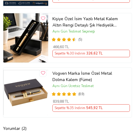
Kişiye Özel İsim Yazılı Metal Kalem
Altın Rengi Detaylı Şık Hediyelik
Roller Kalem Özel Kutusunda İmza
Aynı Gün Teslimat Seçeneği
Kalemi
(5)
466
,60 TL
Sepette %30 İndirim
326
,62 TL
Vogven Marka İsme Özel Metal
Dolma Kalem (Füme)
Aynı Gün Ücretsiz Teslimat
(89)
839
,88 TL
Sepette %35 İndirim
545
,92 TL
Yorumlar (2)