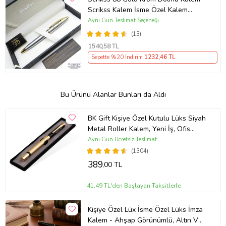
Scrikss Kalem İsme Özel Kalem
Hediyelik Kalem
Aynı Gün Teslimat Seçeneği
(13)
1540
,58 TL
Sepette %20 İndirim
1232
,46 TL
Bu Ürünü Alanlar Bunları da Aldı
BK Gift Kişiye Özel Kutulu Lüks Siyah
Metal Roller Kalem, Yeni İş, Ofis
Hediyesi, Arkadaşa Hediye,
Aynı Gün Ücretsiz Teslimat
Öğretmenler Günü
(1304)
389
,00 TL
41,49 TL'den Başlayan Taksitlerle
Kişiye Özel Lüx İsme Özel Lüks İmza
Kalem - Ahşap Görünümlü, Altın Ve