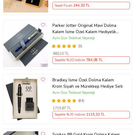
Sepet Fiyatı
244
,30 TL
Parker Jotter Original Mavi Dolma
Kalem İsme Özel Kalem Hediyelik
Kalem
Aynı Gün Teslimat Seçeneği
(5)
980
,10 TL
Sepette %20 İndirim
784
,08 TL
Bradley İsme Özel Dolma Kalem
Krom Siyah ve Mürekkep Hediye Seti
Aynı Gün Teslimat Seçeneği
(84)
1715
,87 TL
Sepette %35 İndirim
1115
,32 TL
Scrikss 88 Gold Krom Dolma Kalem