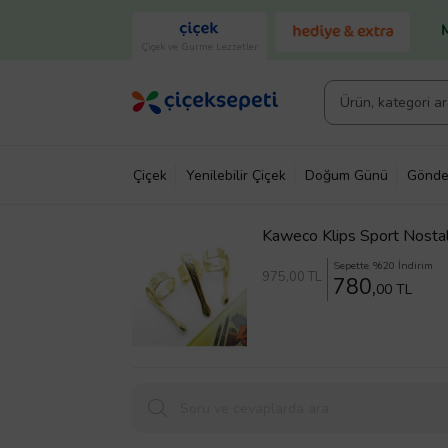
Çiçek ve Gurme Lezzetler
Çiçek
Yenilebilir Çiçek
Doğum Günü
Gönde
Kaweco Klips Sport Nostalj
Sepette %20 İndirim
975
,00 TL
780,
00 TL