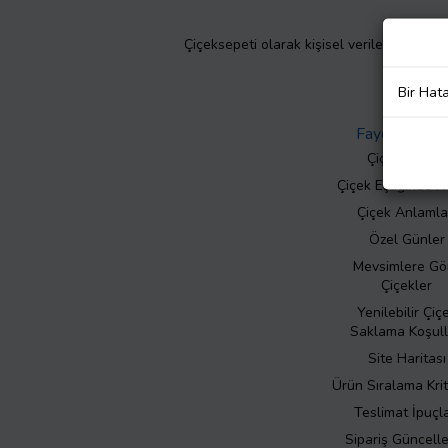
Çiçeksepeti olarak kişisel verilerinizin giz
Bir Hat
Faydalı Bilgil
Çiçek Bakımı
Çiçek Eşliğinde N
Çiçek Anlamla
Özel Günler
Mevsimlere Gö
Çiçekler
Yenilebilir Çiç
Saklama Koşull
Site Haritası
Ürün Sıralama Krit
Teslimat İpuçla
Sipariş Güncell