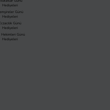
vukatlar Günü
Hediyeleri
emşireler Günü
Hediyeleri
Eczacılık Günü
Hediyeleri
ş Hekimleri Günü
Hediyeleri