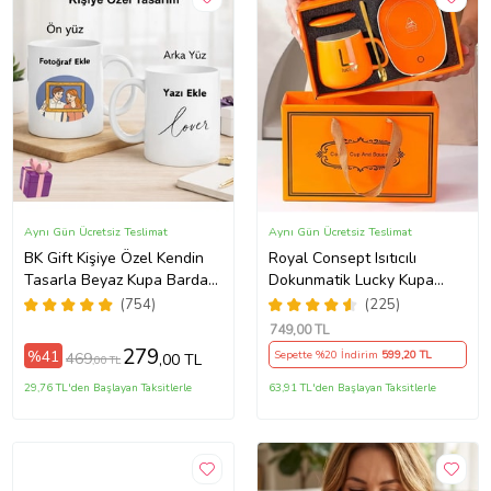
Aynı Gün Ücretsiz Teslimat
Aynı Gün Ücretsiz Teslimat
BK Gift Kişiye Özel Kendin
Royal Consept Isıtıcılı
Tasarla Beyaz Kupa Bardak,
Dokunmatik Lucky Kupa
Sevgiliye Hediye, Arkadaşa
Bardak Seti
(754)
(225)
Hediye, Doğum Günü
749
,00 TL
Hediyesi
279
%41
Sepette %20 İndirim
599
,20 TL
469
,00 TL
,00 TL
29,76 TL'den Başlayan Taksitlerle
63,91 TL'den Başlayan Taksitlerle