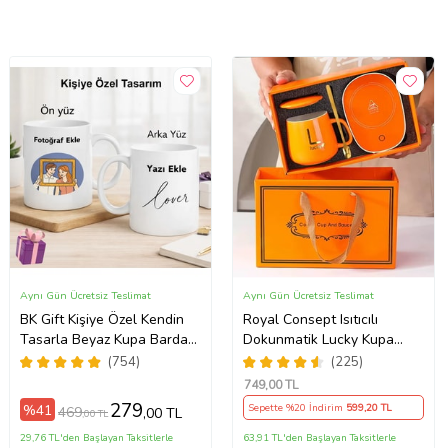
Aynı Gün Ücretsiz Teslimat
Aynı Gün Ücretsiz Teslimat
BK Gift Kişiye Özel Kendin
Royal Consept Isıtıcılı
Tasarla Beyaz Kupa Bardak,
Dokunmatik Lucky Kupa
Sevgiliye Hediye, Arkadaşa
Bardak Seti
(754)
(225)
Hediye, Doğum Günü
749
,00 TL
Hediyesi
279
%41
Sepette %20 İndirim
599
,20 TL
469
,00 TL
,00 TL
29,76 TL'den Başlayan Taksitlerle
63,91 TL'den Başlayan Taksitlerle