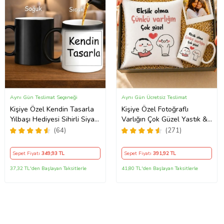
Aynı Gün Teslimat Seçeneği
Aynı Gün Ücretsiz Teslimat
Kişiye Özel Kendin Tasarla
Kişiye Özel Fotoğraflı
Yılbaşı Hediyesi Sihirli Siyah
Varlığın Çok Güzel Yastık &
Kupa Bardak Sıcakla Renk
Kupa Kutulu Hediye Seti
(64)
(271)
Değiştiren Tasarım
Sepet Fiyatı
349
,93 TL
Sepet Fiyatı
391
,92 TL
37,32 TL'den Başlayan Taksitlerle
41,80 TL'den Başlayan Taksitlerle