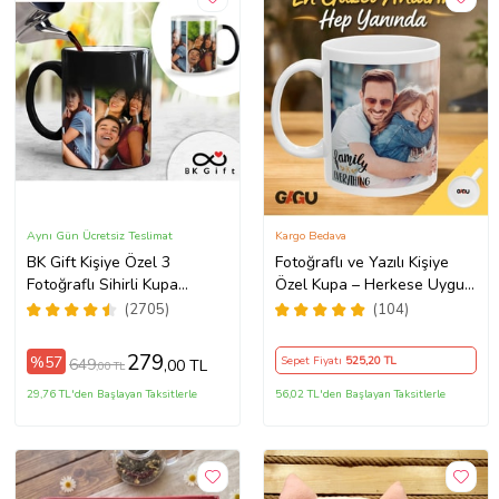
Aynı Gün Ücretsiz Teslimat
Kargo Bedava
BK Gift Kişiye Özel 3
Fotoğraflı ve Yazılı Kişiye
Fotoğraflı Sihirli Kupa
Özel Kupa – Herkese Uygun
Bardak, Arkadaşa Hediye,
Anlamlı Hediye Porselen
(2705)
(104)
Sevgiliye Hediye
Baskılı Kupa (Beyaz)
279
%57
Sepet Fiyatı
525
,20 TL
649
,00 TL
,00 TL
29,76 TL'den Başlayan Taksitlerle
56,02 TL'den Başlayan Taksitlerle