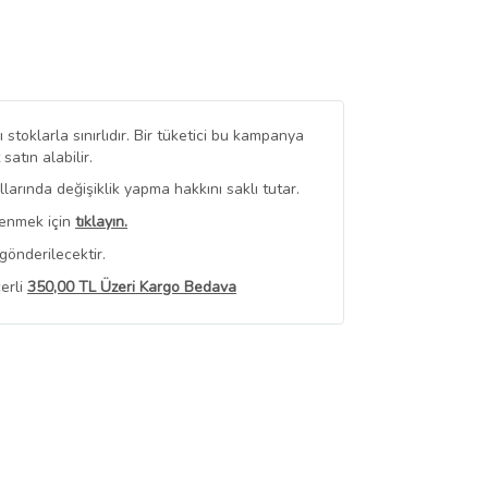
stoklarla sınırlıdır. Bir tüketici bu kampanya
tın alabilir.
arında değişiklik yapma hakkını saklı tutar.
renmek için
tıklayın.
gönderilecektir.
erli
350,00 TL Üzeri Kargo Bedava
 Görüntüle
iyat bilgileri, satıcı tarafından