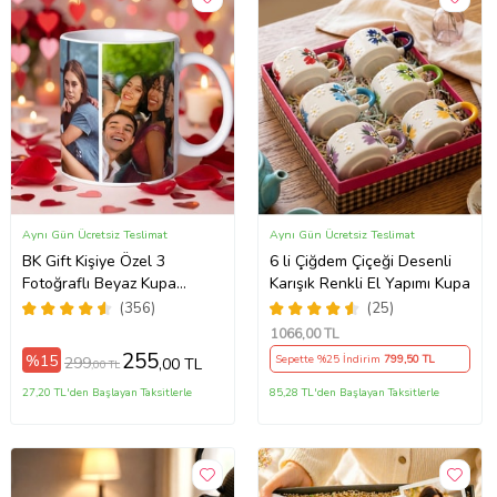
Aynı Gün Ücretsiz Teslimat
Aynı Gün Ücretsiz Teslimat
BK Gift Kişiye Özel 3
6 li Çiğdem Çiçeği Desenli
Fotoğraflı Beyaz Kupa
Karışık Renkli El Yapımı Kupa
Bardak, Sevgiliye Hediye,
(356)
(25)
Arkadaşa Hediye
1066
,00 TL
255
%15
Sepette %25 İndirim
799
,50 TL
299
,00 TL
,00 TL
27,20 TL'den Başlayan Taksitlerle
85,28 TL'den Başlayan Taksitlerle