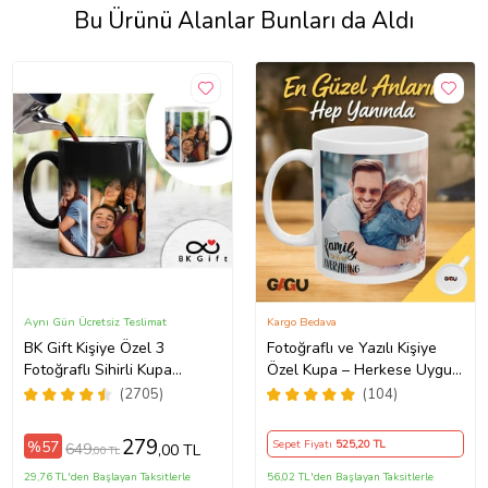
Bu Ürünü Alanlar Bunları da Aldı
Aynı Gün Ücretsiz Teslimat
Kargo Bedava
BK Gift Kişiye Özel 3
Fotoğraflı ve Yazılı Kişiye
Fotoğraflı Sihirli Kupa
Özel Kupa – Herkese Uygun
Bardak, Arkadaşa Hediye,
Anlamlı Hediye Porselen
(2705)
(104)
Sevgiliye Hediye
Baskılı Kupa (Beyaz)
279
%57
Sepet Fiyatı
525
,20 TL
649
,00 TL
,00 TL
29,76 TL'den Başlayan Taksitlerle
56,02 TL'den Başlayan Taksitlerle