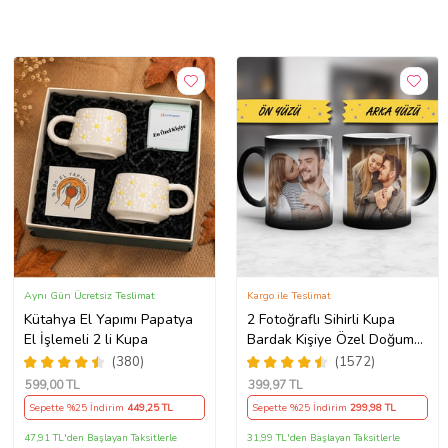
Aynı Gün Ücretsiz Teslimat
Kargo ile Teslimat
Kütahya El Yapımı Papatya
2 Fotoğraflı Sihirli Kupa
El İşlemeli 2 li Kupa
Bardak Kişiye Özel Doğum
Günü Hediyesi Sevgiliye
(380)
(1572)
Hediye Anneye Babaya
599
,00 TL
399
,97 TL
Ablaya Abiye Kız Erkek
Sepette %25 İndirim
449
,25 TL
Sepette %25 İndirim
299
,98 TL
Kardeşe Arkadaşa Resimli
Günü Yıl Dönümü Hediyesi
47,91 TL'den Başlayan Taksitlerle
31,99 TL'den Başlayan Taksitlerle