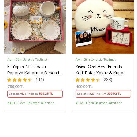
Aynı Gün Ücretsiz Teslimat
Aynı Gün Ücretsiz Teslimat
El Yapımı 2li Tabaklı
Kişiye Özel Best Friends
Papatya Kabartma Desenli
Kedi Polar Yastık & Kupa
Beren Kupa - Seviyor
Arkadaşa Hediye
(141)
(283)
Sevmiyor
799
,00 TL
499
,90 TL
Sepette %25 İndirim
599
,25 TL
Sepette %20 İndirim
399
,92 TL
63,91 TL'den Başlayan Taksitlerle
42,65 TL'den Başlayan Taksitlerle