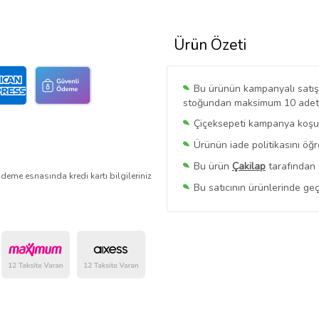
Ürün Özeti
Bu ürünün kampanyalı satışı 
stoğundan maksimum 10 adet sa
Çiçeksepeti kampanya koşull
Ürünün iade politikasını öğ
Bu ürün
Çakilap
tarafından 
deme esnasında kredi kartı bilgileriniz
Bu satıcının ürünlerinde geç
Bu Satıcının
Tüm Ürünlerini
Ürün sayfasında gördüğünüz f
belirlenmektedir.