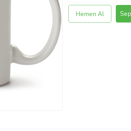
Sep
Hemen Al