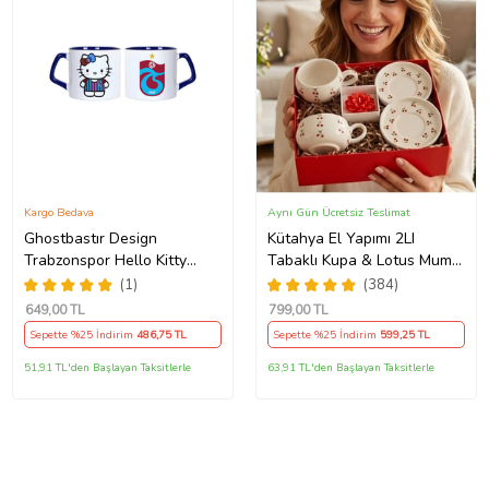
Kargo Bedava
Aynı Gün Ücretsiz Teslimat
Ghostbastır Design
Kütahya El Yapımı 2LI
Trabzonspor Hello Kitty
Tabaklı Kupa & Lotus Mum-
Kupa Bardak Tek Adet 089
Kiraz Mevsimi
(1)
(384)
649
,00 TL
799
,00 TL
Sepette %25 İndirim
486
,75 TL
Sepette %25 İndirim
599
,25 TL
51,91 TL'den Başlayan Taksitlerle
63,91 TL'den Başlayan Taksitlerle