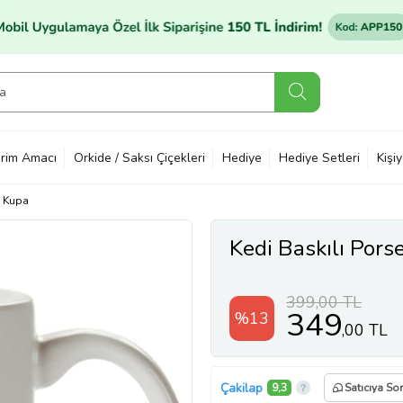
rim Amacı
Orkide / Saksı Çiçekleri
Hediye
Hediye Setleri
Kişi
Kupa
Kedi Baskılı Por
399,00 TL
349
%13
,00 TL
Çakilap
9,3
Satıcıya Sor