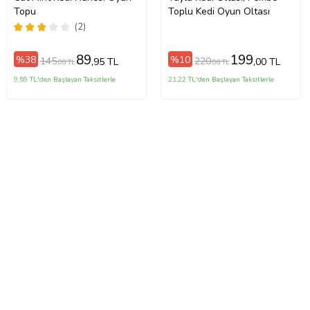
Topu
Toplu Kedi Oyun Oltası
(2)
89
199
%38
%10
145
220
,95 TL
,00 TL
,00 TL
,00 TL
9,59 TL'den Başlayan Taksitlerle
21,22 TL'den Başlayan Taksitlerle