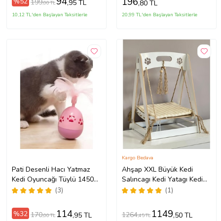
94
196
%52
199
,95 TL
,80 TL
,00 TL
10,12 TL'den Başlayan Taksitlerle
20,99 TL'den Başlayan Taksitlerle
Kargo Bedava
Pati Desenli Hacı Yatmaz
Ahşap XXL Büyük Kedi
Kedi Oyuncağı Tüylü 1450
Salıncagı Kedi Yatagı Kedi
(Pembe)
Evi Minder Dahil 8 Mm Mdf
(3)
(1)
114
1149
%32
170
1264
,95 TL
,50 TL
,00 TL
,45 TL