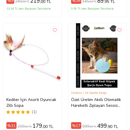
219
89
%9
%38
240
145
,00 TL
,95 TL
,00 TL
,00 TL
23,36 TL'den Başlayan Taksitlerle
9,59 TL'den Başlayan Taksitlerle
Ücretsiz / 24 Saatte Kargo
Kediler İçin Asorti Oyuncak
Özel Üretim Akıllı Otomatik
Zilli Sopa
Hareketli Zıplayan Sessiz
Silikon İnteraktif Kedi Köpek
(1)
Şarjlı Oyun Topu
179
499
%31
%17
259
599
,00 TL
,90 TL
,00 TL
,90 TL