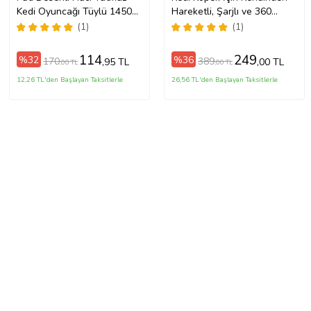
Kedi Oyuncağı Tüylü 1450
Hareketli, Şarjlı ve 360
(Pembe)
Derece Dönen İnteraktif
(1)
(1)
Akıllı Oyun
114
249
%32
%36
170
389
,95 TL
,00 TL
,00 TL
,00 TL
12,26 TL'den Başlayan Taksitlerle
26,56 TL'den Başlayan Taksitlerle