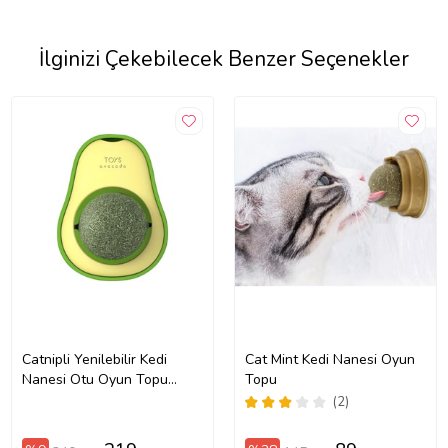
İlginizi Çekebilecek Benzer Seçenekler
Catnipli Yenilebilir Kedi
Cat Mint Kedi Nanesi Oyun
Nanesi Otu Oyun Topu
Topu
Oyuncağı Top Oyuncak Kedi
(2)
Yalama Topu Avokado
(Yeşil)