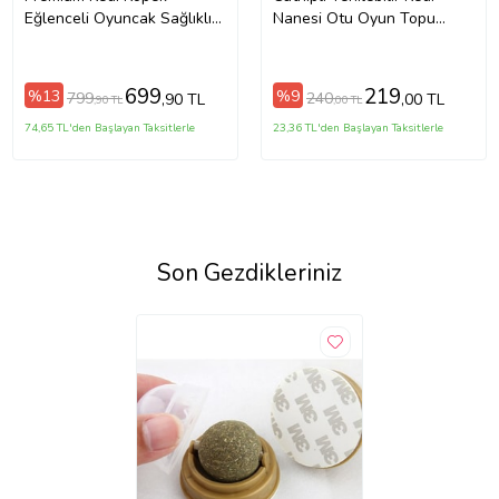
Eğlenceli Oyuncak Sağlıklı
Nanesi Otu Oyun Topu
Kokusuz Bağımsız Oyun
Oyuncağı Top Oyuncak Kedi
Evcil Hayvan Tüneli 115 X
Yalama Topu Avokado
25 Cm
(Yeşil)
699
219
%13
%9
799
240
,90 TL
,00 TL
,90 TL
,00 TL
74,65 TL'den Başlayan Taksitlerle
23,36 TL'den Başlayan Taksitlerle
Son Gezdikleriniz