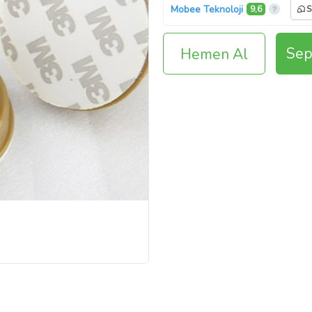
Mobee Teknoloji
9,6
S
Sep
Hemen Al