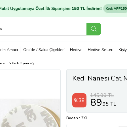
rim Amacı
Orkide / Saksı Çiçekleri
Hediye
Hediye Setleri
Kişi
leri
Kedi Oyuncağı
Kedi Nanesi Cat 
145,00 TL
89
%38
,95 TL
Beden
: 3XL