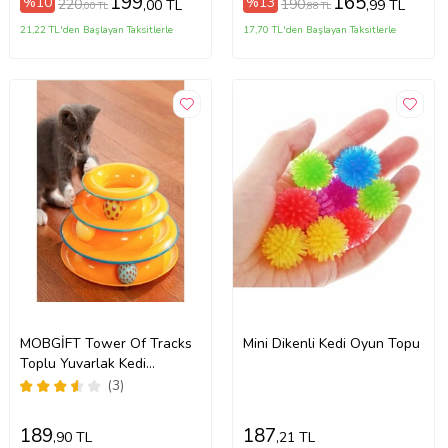
199
165
%10
%13
220
190
,00 TL
,99 TL
,00 TL
,88 TL
21,22 TL'den Başlayan Taksitlerle
17,70 TL'den Başlayan Taksitlerle
MOBGİFT Tower Of Tracks
Mini Dikenli Kedi Oyun Topu
Toplu Yuvarlak Kedi
Oyuncağı Kedi Eğlencesi
(3)
189
187
,90 TL
,21 TL