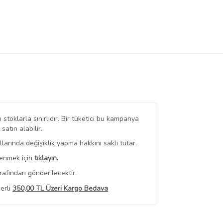
stoklarla sınırlıdır. Bir tüketici bu kampanya
tın alabilir.
arında değişiklik yapma hakkını saklı tutar.
renmek için
tıklayın.
rafından gönderilecektir.
erli
350,00 TL Üzeri Kargo Bedava
 Görüntüle
iyat bilgileri, satıcı tarafından