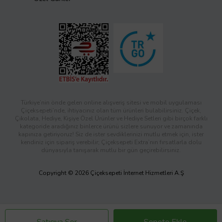
Türkiye’nin önde gelen online alışveriş sitesi ve mobil uygulaması
Çiçeksepeti’nde, ihtiyacınız olan tüm ürünleri bulabilirsiniz. Çiçek,
Çikolata, Hediye, Kişiye Özel Ürünler ve Hediye Setleri gibi birçok farklı
kategoride aradığınız binlerce ürünü sizlere sunuyor ve zamanında
kapınıza getiriyoruz! Siz de ister sevdiklerinizi mutlu etmek için, ister
kendiniz için sipariş verebilir; Çiçeksepeti Extra’nın fırsatlarla dolu
dünyasıyla tanışarak mutlu bir gün geçirebilirsiniz.
Copyright © 2026 Çiçeksepeti İnternet Hizmetleri A.Ş