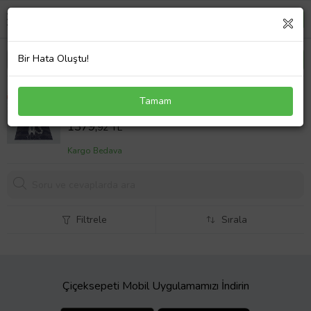
Bir Hata Oluştu!
Kedili Halı Kedi Desenli Renkli Dijital Baskı
Tamam
Yıkanabilir Kaymaz Taban Bebek ve Çocuk Odası
Sepet Fiyatı
Halısı (Lacivert)
1379,
92 TL
Kargo Bedava
Filtrele
Sırala
Çiçeksepeti Mobil Uygulamamızı İndirin