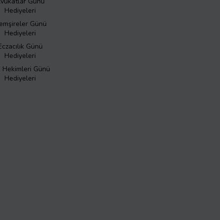
vukatlar Günü
Hediyeleri
emşireler Günü
Hediyeleri
Eczacılık Günü
Hediyeleri
ş Hekimleri Günü
Hediyeleri