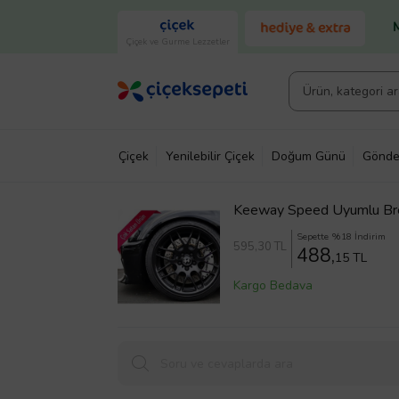
Çiçek ve Gurme Lezzetler
Çiçek
Yenilebilir Çiçek
Doğum Günü
Gönde
Keeway Speed Uyumlu Bre
(Karışık)
Sepette %18 İndirim
595
,30 TL
488,
15 TL
Kargo Bedava