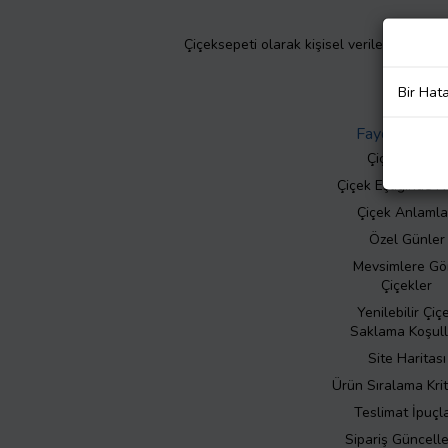
Çiçeksepeti olarak kişisel verilerinizin giz
Bir Hat
Faydalı Bilgil
Çiçek Bakımı
Çiçek Eşliğinde N
Çiçek Anlamla
Özel Günler
Mevsimlere Gö
Çiçekler
Yenilebilir Çiç
Saklama Koşull
Site Haritası
Ürün Sıralama Krit
Teslimat İpuçla
Sipariş Güncell