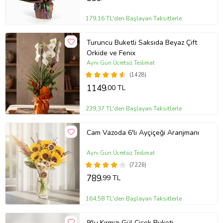
179,16 TL'den Başlayan Taksitlerle
Turuncu Buketli Saksıda Beyaz Çift
Orkide ve Fenix
Aynı Gün Ücretsiz Teslimat
(1428)
1149
,00 TL
239,37 TL'den Başlayan Taksitlerle
Cam Vazoda 6'lı Ayçiçeği Aranjmanı
Aynı Gün Ücretsiz Teslimat
(7226)
789
,99 TL
164,58 TL'den Başlayan Taksitlerle
9'lu Kırmızı Gül Çiçek Buketi