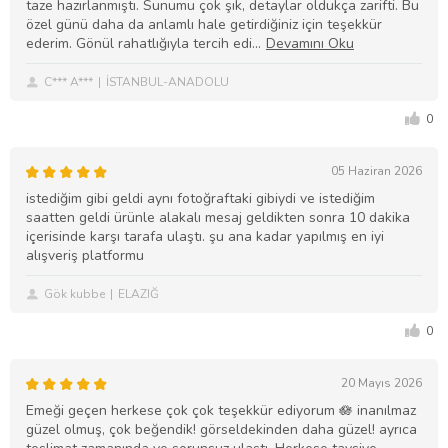
taze hazırlanmıştı. Sunumu çok şık, detaylar oldukça zarifti. Bu
özel günü daha da anlamlı hale getirdiğiniz için teşekkür
ederim. Gönül rahatlığıyla tercih edi
C*** A***
İSTANBUL-ANADOLU
0
05 Haziran 2026
istediğim gibi geldi aynı fotoğraftaki gibiydi ve istediğim
saatten geldi ürünle alakalı mesaj geldikten sonra 10 dakika
içerisinde karşı tarafa ulaştı. şu ana kadar yapılmış en iyi
alışveriş platformu
Gök kubbe
ELAZIĞ
0
20 Mayıs 2026
Emeği geçen herkese çok çok teşekkür ediyorum 🪷 inanılmaz
güzel olmuş, çok beğendik! görseldekinden daha güzel! ayrıca