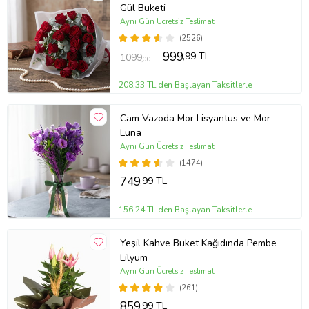
Gül Buketi
Aynı Gün Ücretsiz Teslimat
(2526)
999
,99 TL
1099
,00 TL
208,33 TL'den Başlayan Taksitlerle
Cam Vazoda Mor Lisyantus ve Mor
Luna
Aynı Gün Ücretsiz Teslimat
(1474)
749
,99 TL
156,24 TL'den Başlayan Taksitlerle
Yeşil Kahve Buket Kağıdında Pembe
Lilyum
Aynı Gün Ücretsiz Teslimat
(261)
859
,99 TL