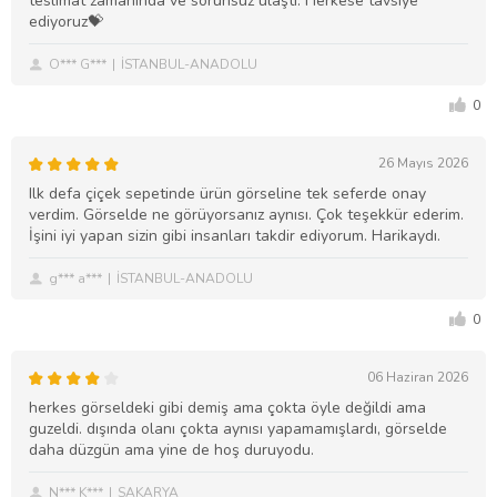
teslimat zamanında ve sorunsuz ulaştı. Herkese tavsiye
ediyoruz💝
O*** G***
İSTANBUL-ANADOLU
0
26 Mayıs 2026
Ilk defa çiçek sepetinde ürün görseline tek seferde onay
verdim. Görselde ne görüyorsanız aynısı. Çok teşekkür ederim.
İşini iyi yapan sizin gibi insanları takdir ediyorum. Harikaydı.
g*** a***
İSTANBUL-ANADOLU
0
06 Haziran 2026
herkes görseldeki gibi demiş ama çokta öyle değildi ama
guzeldi. dışında olanı çokta aynısı yapamamışlardı, görselde
daha düzgün ama yine de hoş duruyodu.
N*** K***
SAKARYA