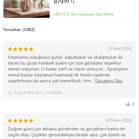
879
,99 TL
183,33 TL'den Başlayan Taksitlerle
Yorumlar (1062)
17 Mart 2026
Hazırlamış olduğunuz güller, papatyalar ve okaliptuslar ile
bezeli bu güzel kelebek buket için size gönülden teşekkür
etmek istiyorum. O kadar zarif ve özenli olmuş ki... Siparişimin
mesai başlar başlamaz hazırlanıp ilk teslim saatinde
ulaştırılması da ayrıca çok kıymetliydi. Ann
Özge EMİROĞLU
MANİSA
2
01 Mayıs 2026
Doğum günü için ablama gönderdim ve gerçekten harika bir
seçim oldu. Çiçekler görseldekiyle birebir aynı, çok özenli ve