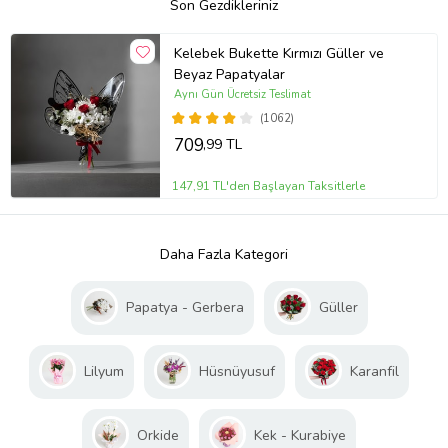
Son Gezdikleriniz
Kelebek Bukette Kırmızı Güller ve
Beyaz Papatyalar
Aynı Gün Ücretsiz Teslimat
(1062)
709
,99 TL
147,91 TL'den Başlayan Taksitlerle
Daha Fazla Kategori
Papatya - Gerbera
Güller
Lilyum
Hüsnüyusuf
Karanfil
Orkide
Kek - Kurabiye