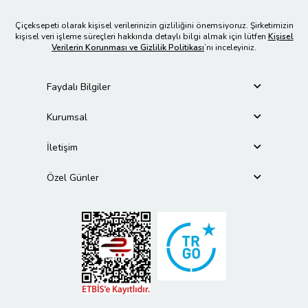
Çiçeksepeti olarak kişisel verilerinizin gizliliğini önemsiyoruz. Şirketimizin
kişisel veri işleme süreçleri hakkında detaylı bilgi almak için lütfen
Kişisel
Verilerin Korunması ve Gizlilik Politikası
’nı inceleyiniz.
Faydalı Bilgiler
Kurumsal
İletişim
Özel Günler