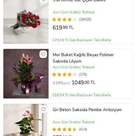
Aynı Gün Ücretsiz Teslimat
(36605)
619
,99 TL
129,16 TL'den Başlayan Taksitlerle
Mor Buket Kağıtlı Beyaz Polimer
Saksıda Lilyum
Aynı Gün Ücretsiz Teslimat
(278)
1049
,00 TL
1199
,00 TL
218,54 TL'den Başlayan Taksitlerle
Gri Beton Saksıda Pembe Antoryum
Aynı Gün Ücretsiz Teslimat
(414)