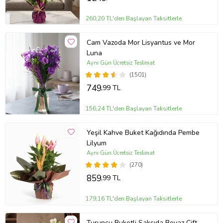
260,20 TL'den Başlayan Taksitlerle
Cam Vazoda Mor Lisyantus ve Mor
Luna
Aynı Gün Ücretsiz Teslimat
(1501)
749
,99 TL
156,24 TL'den Başlayan Taksitlerle
Yeşil Kahve Buket Kağıdında Pembe
Lilyum
Aynı Gün Ücretsiz Teslimat
(270)
859
,99 TL
179,16 TL'den Başlayan Taksitlerle
Turuncu Buketli Saksıda Beyaz Çift