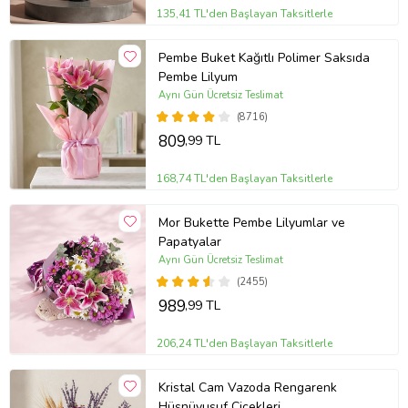
135,41 TL'den Başlayan Taksitlerle
Pembe Buket Kağıtlı Polimer Saksıda
Pembe Lilyum
Aynı Gün Ücretsiz Teslimat
(8716)
809
,99 TL
168,74 TL'den Başlayan Taksitlerle
Mor Bukette Pembe Lilyumlar ve
Papatyalar
Aynı Gün Ücretsiz Teslimat
(2455)
989
,99 TL
206,24 TL'den Başlayan Taksitlerle
Kristal Cam Vazoda Rengarenk
Hüsnüyusuf Çiçekleri