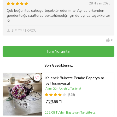
28 Nisan 2026
Çok beğenildi, satıcıya teşekkür ederim ☺️ Ayrıca erkenden
gönderildiği, saatlerce bekletilmediği için de ayrıca teşekkürler
☺️
Ş*** Y***
ORDU
0
Tüm Yorumlar
Son Gezdikleriniz
Kelebek Bukette Pembe Papatyalar
ve Hüsnüyusuf
Aynı Gün Ücretsiz Teslimat
(595)
729
,99 TL
152,08 TL'den Başlayan Taksitlerle