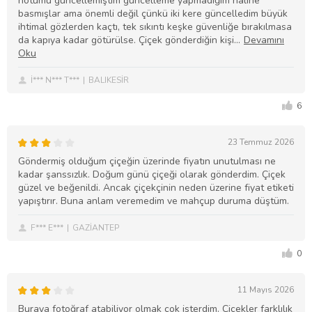
notumu güncellemiştim güncelleme yapmadığım haline
basmışlar ama önemli değil çünkü iki kere güncelledim büyük
ihtimal gözlerden kaçtı, tek sıkıntı keşke güvenliğe bırakılmasa
da kapıya kadar götürülse. Çiçek gönderdiğin kişi
İ*** N*** T***
BALIKESİR
6
23 Temmuz 2026
Göndermiş olduğum çiçeğin üzerinde fiyatın unutulması ne
kadar şanssızlık. Doğum günü çiçeği olarak gönderdim. Çiçek
güzel ve beğenildi. Ancak çiçekçinin neden üzerine fiyat etiketi
yapıştırır. Buna anlam veremedim ve mahçup duruma düştüm.
F*** E***
GAZİANTEP
0
11 Mayıs 2026
Buraya fotoğraf atabiliyor olmak çok isterdim. Çiçekler farklılık