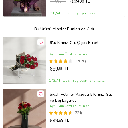
1049
,00 TL
1199
,00 TL
218,54 TL'den Başlayan Taksitlerle
Bu Ürünü Alanlar Bunları da Aldı
9'lu Kırmızı Gül Çiçek Buketi
Aynı Gün Ücretsiz Teslimat
(37080)
689
,99 TL
143,74 TL'den Başlayan Taksitlerle
Siyah Polimer Vazoda 5 Kırmızı Gül
ve Bej Lagurus
Aynı Gün Ücretsiz Teslimat
(724)
649
,99 TL