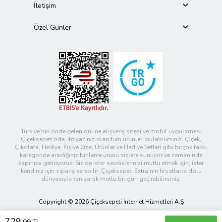
İletişim
Özel Günler
Türkiye’nin önde gelen online alışveriş sitesi ve mobil uygulaması
Çiçeksepeti’nde, ihtiyacınız olan tüm ürünleri bulabilirsiniz. Çiçek,
Çikolata, Hediye, Kişiye Özel Ürünler ve Hediye Setleri gibi birçok farklı
kategoride aradığınız binlerce ürünü sizlere sunuyor ve zamanında
kapınıza getiriyoruz! Siz de ister sevdiklerinizi mutlu etmek için, ister
kendiniz için sipariş verebilir; Çiçeksepeti Extra’nın fırsatlarla dolu
dünyasıyla tanışarak mutlu bir gün geçirebilirsiniz.
Copyright © 2026 Çiçeksepeti İnternet Hizmetleri A.Ş
729