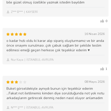
bile güzel olmuş özellikle yazmak istedim bayıldım
Z*** B***
KAYSERİ
0
16 Nisan 2026
o kadar hızlı oldu ki karar alıp sipariş oluşturmamız ve bir anda
önce onayımı sunulması ,çok çabuk sağlam bir şekilde teslim
edilmesi emeği geçen herkese çok teşekkür ederim ♥️
Nur Kaya
İSTANBUL-AVRUPA
1
08 Mayıs 2026
Buket görseldekiyle aynıydı bunun için teşekkür ederim
...Fakat not iletilmemis kimden diye sorulduğunda not yok notu
arkadaşlarım getirecek denmiş neden nasıl oluyor anlamadım
N*** Ş***
İSTANBUL-AVRUPA