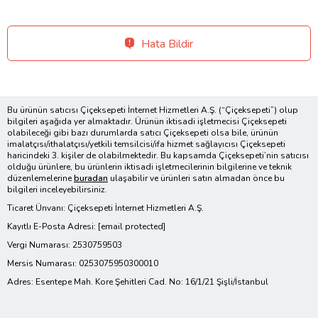
Hata Bildir
Bu ürünün satıcısı Çiçeksepeti İnternet Hizmetleri A.Ş. (“Çiçeksepeti”) olup
bilgileri aşağıda yer almaktadır. Ürünün iktisadi işletmecisi Çiçeksepeti
olabileceği gibi bazı durumlarda satıcı Çiçeksepeti olsa bile, ürünün
imalatçısı/ithalatçısı/yetkili temsilcisi/ifa hizmet sağlayıcısı Çiçeksepeti
haricindeki 3. kişiler de olabilmektedir. Bu kapsamda Çiçeksepeti’nin satıcısı
olduğu ürünlere, bu ürünlerin iktisadi işletmecilerinin bilgilerine ve teknik
düzenlemelerine
buradan
ulaşabilir ve ürünleri satın almadan önce bu
bilgileri inceleyebilirsiniz.
Ticaret Ünvanı: Çiçeksepeti İnternet Hizmetleri A.Ş.
Kayıtlı E-Posta Adresi:
[email protected]
Vergi Numarası: 2530759503
Mersis Numarası: 0253075950300010
Adres: Esentepe Mah. Kore Şehitleri Cad. No: 16/1/21 Şişli/İstanbul