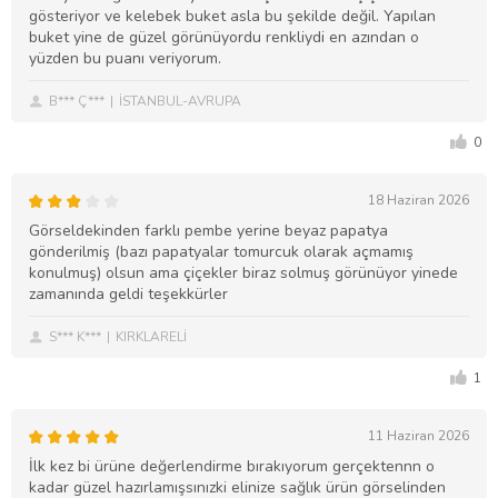
gösteriyor ve kelebek buket asla bu şekilde değil. Yapılan
buket yine de güzel görünüyordu renkliydi en azından o
yüzden bu puanı veriyorum.
B*** Ç***
İSTANBUL-AVRUPA
0
18 Haziran 2026
Görseldekinden farklı pembe yerine beyaz papatya
gönderilmiş (bazı papatyalar tomurcuk olarak açmamış
konulmuş) olsun ama çiçekler biraz solmuş görünüyor yinede
zamanında geldi teşekkürler
S*** K***
KIRKLARELİ
1
11 Haziran 2026
İlk kez bi ürüne değerlendirme bırakıyorum gerçektennn o
kadar güzel hazırlamışsınızki elinize sağlık ürün görselinden