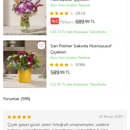
Aynı Gün Ücretsiz Teslimat
(2814)
%5
689
,99 TL
729
,99 TL
143,74 TL'den Başlayan Taksitlerle
Sarı Polimer Saksıda Hüsnüyusuf
Çiçekleri
Aynı Gün Ücretsiz Teslimat
(5068)
589
,99 TL
122,91 TL'den Başlayan Taksitlerle
Yorumlar (595)
01 Nisan 2026
Çiçek gayet güzel zaten fotoğrafı onaylamıştım ,sadece