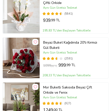
Çiftli Orkide
Aynı Gün Ücretsiz Teslimat
(5841)
939
,99 TL
195,83 TL'den Başlayan Taksitlerle
Beyaz Buket Kağıdında 20'li Kırmızı
Gül Buketi
Aynı Gün Ücretsiz Teslimat
(2591)
999
,99 TL
1099
,00 TL
208,33 TL'den Başlayan Taksitlerle
Mor Buketli Sakısıda Beyaz Çift
Orkide ve Fenix
Aynı Gün Ücretsiz Teslimat
(927)
1249
,00 TL