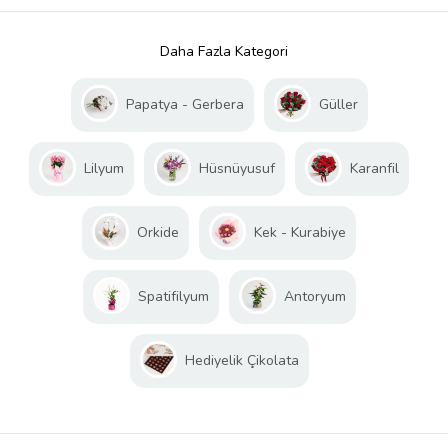
Daha Fazla Kategori
Papatya - Gerbera
Güller
Lilyum
Hüsnüyusuf
Karanfil
Orkide
Kek - Kurabiye
Spatifilyum
Antoryum
Hediyelik Çikolata