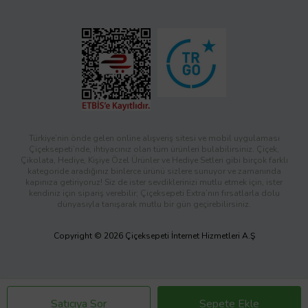
Türkiye’nin önde gelen online alışveriş sitesi ve mobil uygulaması
Çiçeksepeti’nde, ihtiyacınız olan tüm ürünleri bulabilirsiniz. Çiçek,
Çikolata, Hediye, Kişiye Özel Ürünler ve Hediye Setleri gibi birçok farklı
kategoride aradığınız binlerce ürünü sizlere sunuyor ve zamanında
kapınıza getiriyoruz! Siz de ister sevdiklerinizi mutlu etmek için, ister
kendiniz için sipariş verebilir; Çiçeksepeti Extra’nın fırsatlarla dolu
dünyasıyla tanışarak mutlu bir gün geçirebilirsiniz.
Copyright © 2026 Çiçeksepeti İnternet Hizmetleri A.Ş
Satıcıya Sor
Sepete Ekle