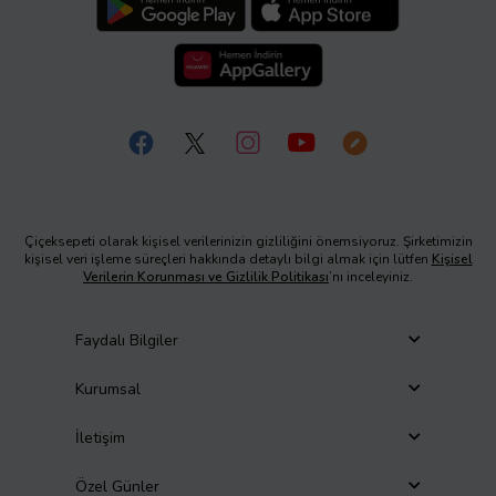
Çiçeksepeti olarak kişisel verilerinizin gizliliğini önemsiyoruz. Şirketimizin
kişisel veri işleme süreçleri hakkında detaylı bilgi almak için lütfen
Kişisel
Verilerin Korunması ve Gizlilik Politikası
’nı inceleyiniz.
Faydalı Bilgiler
Kurumsal
İletişim
Özel Günler