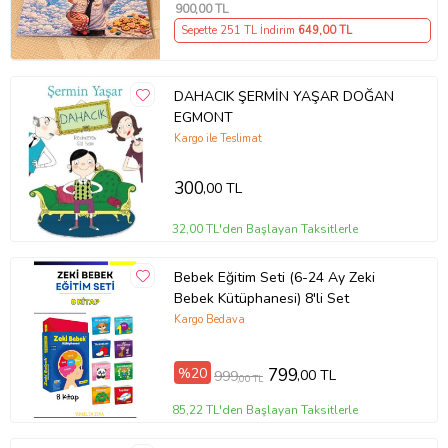
900
,00 TL
Sepette 251 TL İndirim
649
,00 TL
DAHACIK ŞERMİN YAŞAR DOĞAN
EGMONT
Kargo ile Teslimat
300
,00 TL
32,00 TL'den Başlayan Taksitlerle
Bebek Eğitim Seti (6-24 Ay Zeki
Bebek Kütüphanesi) 8'li Set
Kargo Bedava
%20
799
,00 TL
999
,00 TL
85,22 TL'den Başlayan Taksitlerle