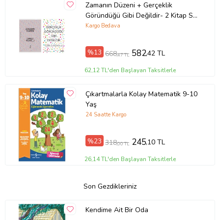
Zamanın Düzeni + Gerçeklik
Göründüğü Gibi Değildir- 2 Kitap Set
- Iş Bankası Özel Set Zamanın
Kargo Bedava
Düzeni
%13
582
,42 TL
668
,47 TL
62,12 TL'den Başlayan Taksitlerle
Çıkartmalarla Kolay Matematik 9-10
Yaş
24 Saatte Kargo
%23
245
,10 TL
318
,00 TL
26,14 TL'den Başlayan Taksitlerle
Son Gezdikleriniz
Kendime Ait Bir Oda