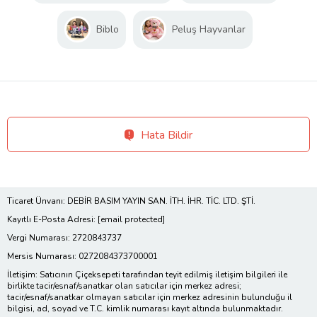
Biblo
Peluş Hayvanlar
Hata Bildir
Ticaret Ünvanı: DEBİR BASIM YAYIN SAN. İTH. İHR. TİC. LTD. ŞTİ.
Kayıtlı E-Posta Adresi:
[email protected]
Vergi Numarası: 2720843737
Mersis Numarası: 0272084373700001
İletişim: Satıcının Çiçeksepeti tarafından teyit edilmiş iletişim bilgileri ile
birlikte tacir/esnaf/sanatkar olan satıcılar için merkez adresi;
tacir/esnaf/sanatkar olmayan satıcılar için merkez adresinin bulunduğu il
bilgisi, ad, soyad ve T.C. kimlik numarası kayıt altında bulunmaktadır.