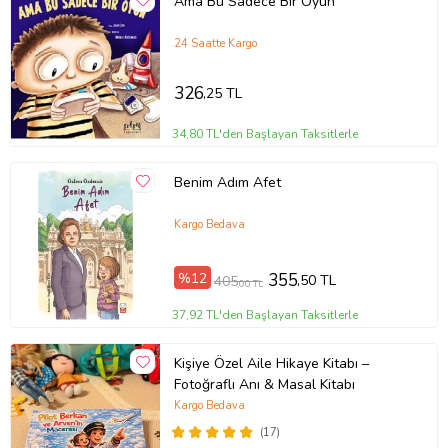
Ama Bu Sadece Bir Oyun
24 Saatte Kargo
326
,25 TL
34,80 TL'den Başlayan Taksitlerle
Benim Adım Afet
Kargo Bedava
%12
355
,50 TL
405
,00 TL
37,92 TL'den Başlayan Taksitlerle
Kişiye Özel Aile Hikaye Kitabı –
Fotoğraflı Anı & Masal Kitabı
Kargo Bedava
(17)