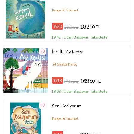
Kargo ile Teslimat
%20
182
,10 TL
228
,00 TL
19,42 TL'den Başlayan Taksitlerle
İnci İle Ay Kedisi
24 Saatte Kargo
Tanıtım Metni
Baskı Boyutu
18,50 x 18,50 cm
%19
169
,50 TL
210
Baskı Sayısı
1. Baskı
,00 TL
Baskı Tarihi
Ekim 2020
18,08 TL'den Başlayan Taksitlerle
Çevirmen
Serena Ballista
Cilt Tipi
Ciltsiz
Kağıt Cinsi
1. Hamur
Seni Kediyorum
Sayfa Sayısı
32
Yayın Dili
Türkçe
Kargo ile Teslimat
Yazar
Serena Ballista
Ürün Kodu:
kcm86909800