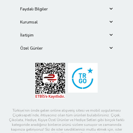
Faydalı Bilgiler
Kurumsal
İletişim
Özel Günler
Türkiye’nin önde gelen online alışveriş sitesi ve mobil uygulaması
Çiçeksepeti’nde, ihtiyacınız olan tüm ürünleri bulabilirsiniz. Çiçek,
Çikolata, Hediye, Kişiye Özel Ürünler ve Hediye Setleri gibi birçok farklı
kategoride aradığınız binlerce ürünü sizlere sunuyor ve zamanında
kapınıza getiriyoruz! Siz de ister sevdiklerinizi mutlu etmek için, ister