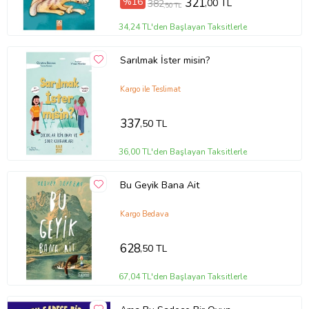
%16
321
,00 TL
382
,50 TL
34,24 TL'den Başlayan Taksitlerle
Sarılmak İster misin?
Kargo ile Teslimat
337
,50 TL
36,00 TL'den Başlayan Taksitlerle
Bu Geyik Bana Ait
Kargo Bedava
628
,50 TL
67,04 TL'den Başlayan Taksitlerle