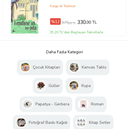
Kargo ile Teslimat
%12
330
,00 TL
375
,00 TL
35,20 TL'den Başlayan Taksitlerle
Daha Fazla Kategori
Çocuk Kitapları
Kanvas Tablo
Güller
Kupa
Papatya - Gerbera
Roman
Fotoğraf Baskı Kağıdı
Kitap Setler