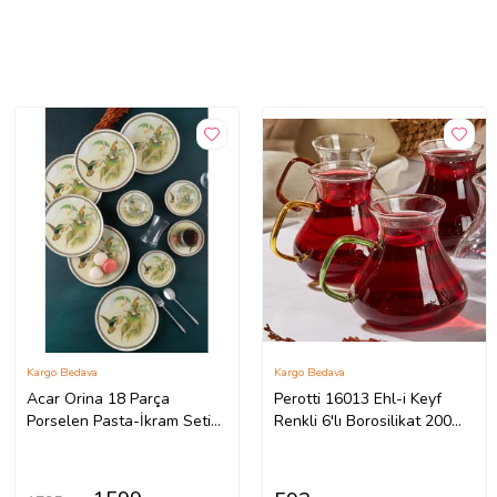
Kargo Bedava
Kargo Bedava
Acar Orina 18 Parça
Perotti 16013 Ehl-i Keyf
Porselen Pasta-İkram Seti
Renkli 6'lı Borosilikat 200
XTL-05581 (Lacivert)
mL Çay Bardağı Set