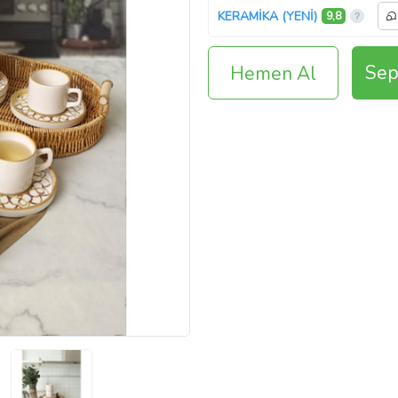
KERAMİKA (YENİ)
9,8
Sep
Hemen Al