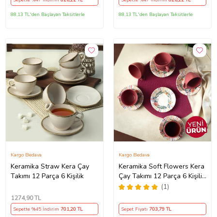
Sepette %47 İndirim
826
,22 TL
Sepette %47 İndirim
826
,22 TL
88,13 TL'den Başlayan Taksitlerle
88,13 TL'den Başlayan Taksitlerle
Kargo Bedava
Kargo Bedava
Keramika Straw Kera Çay
Keramika Soft Flowers Kera
Takımı 12 Parça 6 Kişilik
Çay Takımı 12 Parça 6 Kişilik
22322
(1)
1274
,90 TL
Sepette %45 İndirim
701
,20 TL
Sepet Fiyatı
703
,79 TL