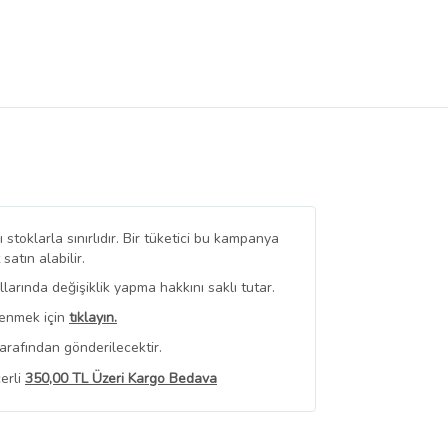
stoklarla sınırlıdır. Bir tüketici bu kampanya
tın alabilir.
arında değişiklik yapma hakkını saklı tutar.
renmek için
tıklayın.
arafından gönderilecektir.
erli
350,00 TL Üzeri Kargo Bedava
 Görüntüle
iyat bilgileri, satıcı tarafından