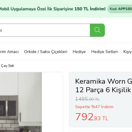
rim Amacı
Orkide / Saksı Çiçekleri
Hediye
Hediye Setleri
Kişi
Çay Seti
Keramika Worn Go
12 Parça 6 Kişil
1495
,90 TL
Sepette %47 İndirim
792
,83 TL