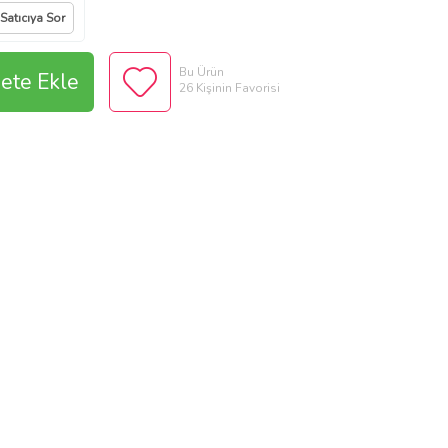
Satıcıya Sor
Bu Ürün
ete Ekle
26 Kişinin Favorisi