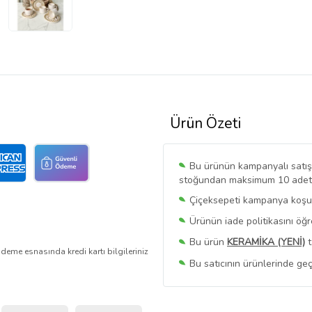
Ürün Özeti
Bu ürünün kampanyalı satışı 
stoğundan maksimum 10 adet sa
Çiçeksepeti kampanya koşull
Ürünün iade politikasını öğ
Bu ürün
KERAMİKA (YENİ)
t
deme esnasında kredi kartı bilgileriniz
Bu satıcının ürünlerinde geç
Bu Satıcının
Tüm Ürünlerini
Ürün sayfasında gördüğünüz f