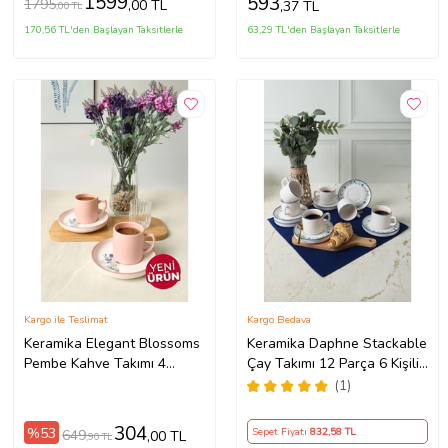
1599
593
1795
,00 TL
,37 TL
,00 TL
170,56 TL'den Başlayan Taksitlerle
63,29 TL'den Başlayan Taksitlerle
Kargo ile Teslimat
Kargo Bedava
Keramika Elegant Blossoms
Keramika Daphne Stackable
Pembe Kahve Takımı 4
Çay Takımı 12 Parça 6 Kişilik
Parça 2 Kişilik 21793
22921-24
(1)
304
%53
Sepet Fiyatı
832
,58 TL
649
,00 TL
,90 TL