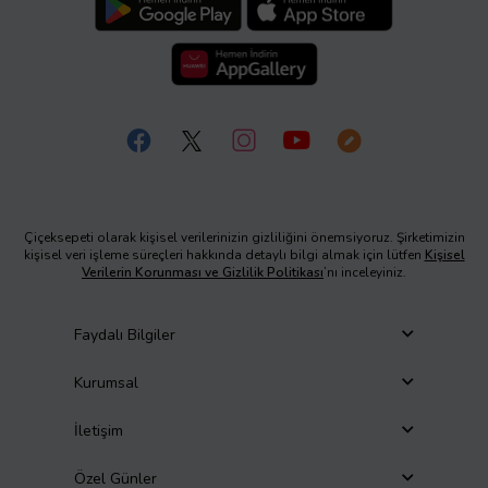
Çiçeksepeti olarak kişisel verilerinizin gizliliğini önemsiyoruz. Şirketimizin
kişisel veri işleme süreçleri hakkında detaylı bilgi almak için lütfen
Kişisel
Verilerin Korunması ve Gizlilik Politikası
’nı inceleyiniz.
Faydalı Bilgiler
Kurumsal
İletişim
Özel Günler