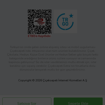
Türkiye’nin önde gelen online alışveriş sitesi ve mobil uygulaması
Çiçeksepeti’nde, ihtiyacınız olan tüm ürünleri bulabilirsiniz. Çiçek,
Çikolata, Hediye, Kişiye Özel Ürünler ve Hediye Setleri gibi birçok farklı
kategoride aradığınız binlerce ürünü sizlere sunuyor ve zamanında
kapınıza getiriyoruz! Siz de ister sevdiklerinizi mutlu etmek için, ister
kendiniz için sipariş verebilir; Çiçeksepeti Extra’nın fırsatlarla dolu
dünyasıyla tanışarak mutlu bir gün geçirebilirsiniz.
Copyright © 2026 Çiçeksepeti İnternet Hizmetleri A.Ş
Satıcıya Sor
Sepete Ekle