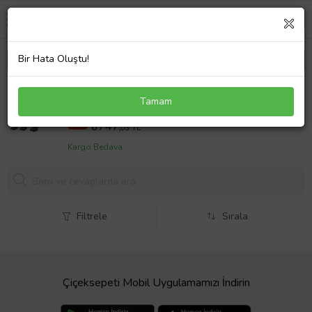
Bir Hata Oluştu!
Kia Carens 2002-2006 Arası ile Uyumlu FLY Model
Tamam
Ara Atkı Tavan Barı GRİ 3 ADET BAR
8433,79 TL
%20
6747,
03 TL
Kargo Bedava
Filtrele
Sırala
Çiçeksepeti Mobil Uygulamamızı İndirin