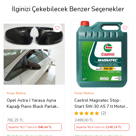
İlginizi Çekebilecek Benzer Seçenekler
Kargo Bedava
Kargo Bedava
Opel Astra J Yarasa Ayna
Castrol Magnatec Stop-
Kapağı Piano Black Parlak
Start 5W-30 A5 7 lt Motor
Siyah
Yağı Ü.T 2024
(2)
781
,25 TL
2499
,00 TL
Sepette %17 İndirim
648
,44 TL
Sepette %14 İndirim
2149
,14 TL