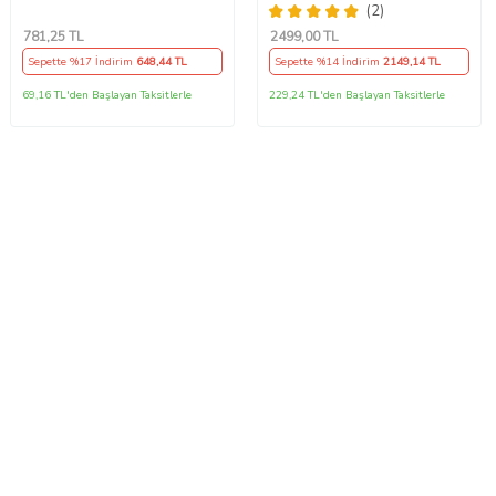
Siyah
Yağı Ü.T 2024
(2)
781
,25 TL
2499
,00 TL
Sepette %17 İndirim
648
,44 TL
Sepette %14 İndirim
2149
,14 TL
69,16 TL'den Başlayan Taksitlerle
229,24 TL'den Başlayan Taksitlerle