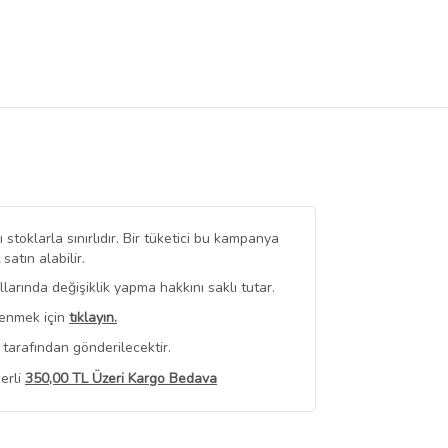
stoklarla sınırlıdır. Bir tüketici bu kampanya
tın alabilir.
arında değişiklik yapma hakkını saklı tutar.
renmek için
tıklayın.
tarafından gönderilecektir.
erli
350,00 TL Üzeri Kargo Bedava
 Görüntüle
iyat bilgileri, satıcı tarafından