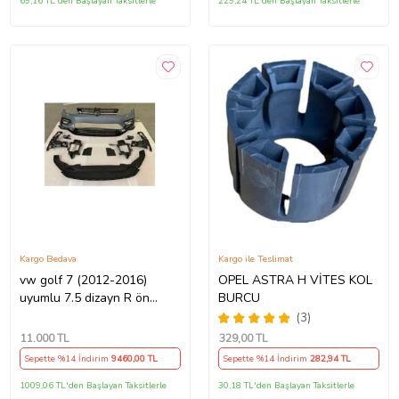
69,16 TL'den Başlayan Taksitlerle
229,24 TL'den Başlayan Taksitlerle
Kargo Bedava
Kargo ile Teslimat
vw golf 7 (2012-2016)
OPEL ASTRA H VİTES KOL
uyumlu 7.5 dizayn R ön
BURCU
tampon seti
(3)
11.000
TL
329
,00 TL
Sepette %14 İndirim
9460
,00 TL
Sepette %14 İndirim
282
,94 TL
1009,06 TL'den Başlayan Taksitlerle
30,18 TL'den Başlayan Taksitlerle