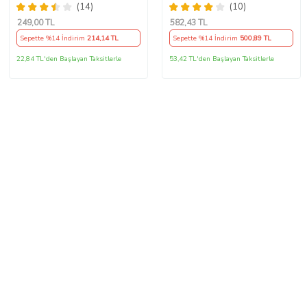
Dekorasyon BYEAZ
(14)
(10)
249
,00 TL
582
,43 TL
Sepette %14 İndirim
214
,14 TL
Sepette %14 İndirim
500
,89 TL
22,84 TL'den Başlayan Taksitlerle
53,42 TL'den Başlayan Taksitlerle