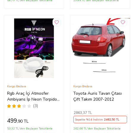
68,79 TL'den Başlayan Taksitlerle
23,84 TL'den Başlayan Taksitlerle
Kargo Bedava
Kargo Bedava
Rgb Araç İçi Atmosfer
Toyota Auris Tavan Çıtası
Ambiyans İp Neon Torpido
Çift Takım 2007-2012
Led 3 Metre USB Girişli
(3)
2863
,37 TL
499
Sepette %14 İndirim
2462
,50 TL
,90 TL
53,32 TL'den Başlayan Taksitlerle
262,66 TL'den Başlayan Taksitlerle