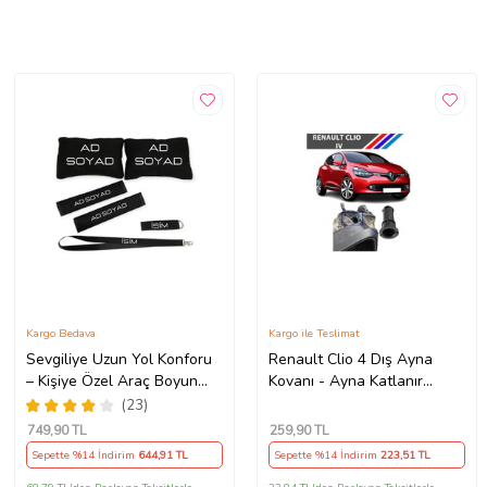
Kargo Bedava
Kargo ile Teslimat
Sevgiliye Uzun Yol Konforu
Renault Clio 4 Dış Ayna
– Kişiye Özel Araç Boyun
Kovanı - Ayna Katlanır
Yastığı & Kemer Pedi Hediye
Destek Parçası 1 Adet
(23)
Seti
490307706 M3625
749
,90 TL
259
,90 TL
Sepette %14 İndirim
644
,91 TL
Sepette %14 İndirim
223
,51 TL