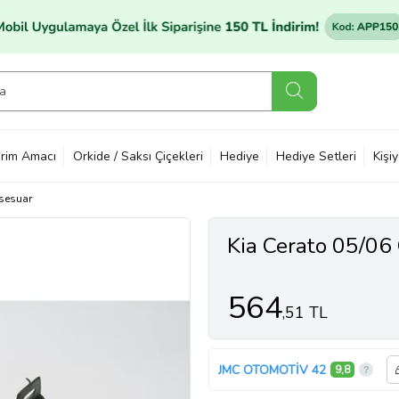
rim Amacı
Orkide / Saksı Çiçekleri
Hediye
Hediye Setleri
Kişi
sesuar
Kia Cerato 05/06 
564
,51 TL
JMC OTOMOTİV 42
9,8