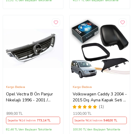
21,92 TL'den Başlayan Taksitlerle
45,77 TL'den Başlayan Taksitlerle
Kargo Bedava
Kargo Bedava
Opel Vectra B Ön Panjur
Volkswagen Caddy 3 2004 -
Nikelajlı 1996 - 2001 /
2015 Dış Ayna Kapak Seti -
6320072 Nikelajlı
Sol 7E18575289 B9
(1)
899
,00 TL
1100
,00 TL
Sepette %14 İndirim
773
,14 TL
Sepette %14 İndirim
946
,00 TL
82,46 TL'den Başlayan Taksitlerle
100,90 TL'den Başlayan Taksitlerle