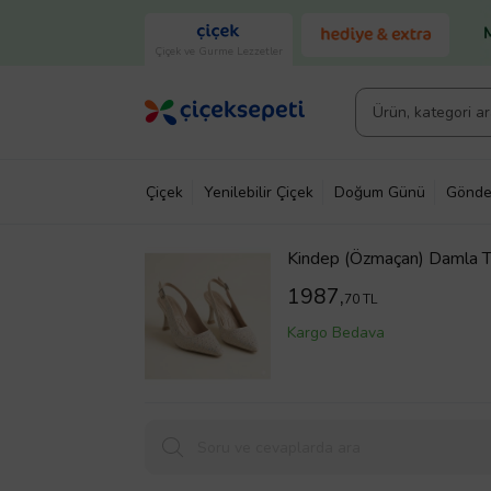
Çiçek ve Gurme Lezzetler
Çiçek
Yenilebilir Çiçek
Doğum Günü
Gönde
Kindep (Özmaçan) Damla Ta
KREM
1987,
70 TL
Kargo Bedava