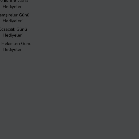
vukatlar Günü
Hediyeleri
emşireler Günü
Hediyeleri
Eczacılık Günü
Hediyeleri
ş Hekimleri Günü
Hediyeleri