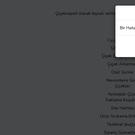
Çiçeksepeti olarak kişisel verilerinizin giz
Bir Hat
Faydalı Bilgil
Çiçek Bakımı
Çiçek Eşliğinde N
Çiçek Anlamla
Özel Günler
Mevsimlere Gö
Çiçekler
Yenilebilir Çiç
Saklama Koşull
Site Haritası
Ürün Sıralama Krit
Teslimat İpuçla
Sipariş Güncell