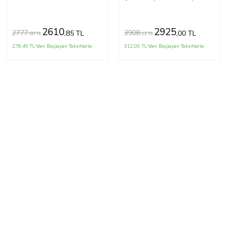
2610
2925
2777
3908
,85 TL
,00 TL
,50 TL
,12 TL
278,49 TL'den Başlayan Taksitlerle
312,00 TL'den Başlayan Taksitlerle