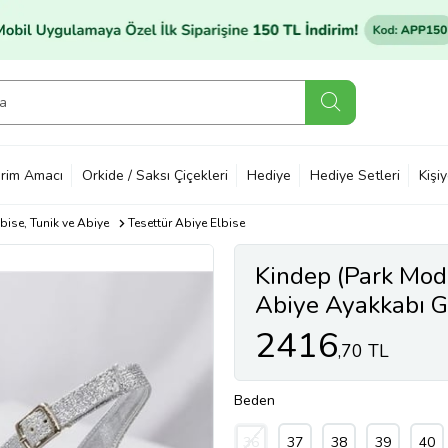
rim Amacı
Orkide / Saksı Çiçekleri
Hediye
Hediye Setleri
Kişi
lbise, Tunik ve Abiye
Tesettür Abiye Elbise
Kindep (Park Mod
Abiye Ayakkabı
2416
,70 TL
Beden
36
37
38
39
40