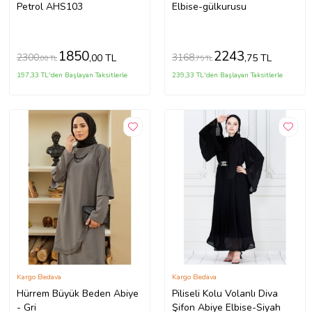
Petrol AHS103
Elbise-gülkurusu
1850
2243
2300
3168
,00 TL
,75 TL
,00 TL
,75 TL
197,33 TL'den Başlayan Taksitlerle
239,33 TL'den Başlayan Taksitlerle
Kargo Bedava
Kargo Bedava
Hürrem Büyük Beden Abiye
Piliseli Kolu Volanlı Diva
- Gri
Şifon Abiye Elbise-Siyah