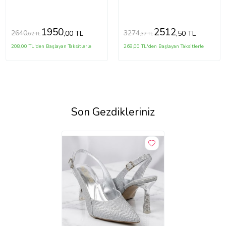
1950
2512
2640
3274
,00 TL
,50 TL
,62 TL
,37 TL
208,00 TL'den Başlayan Taksitlerle
268,00 TL'den Başlayan Taksitlerle
Son Gezdikleriniz