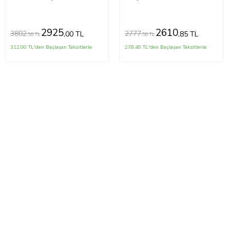
2925
2610
3802
2777
,00 TL
,85 TL
,50 TL
,50 TL
312,00 TL'den Başlayan Taksitlerle
278,49 TL'den Başlayan Taksitlerle