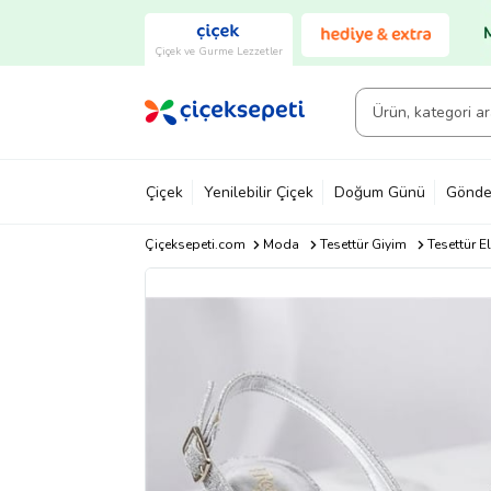
Çiçek ve Gurme Lezzetler
Çiçek
Yenilebilir Çiçek
Doğum Günü
Gönde
Çiçeksepeti.com
Moda
Tesettür Giyim
Tesettür E