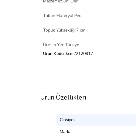
Malzeme:Suni Deri
Taban Materyal:Pvc
Topuk Yüksekliği:7 cm
Üretim Yeri:Türkiye
Ürün Kodu:
kcm22120917
Ürün Özellikleri
Cinsiyet
Marka