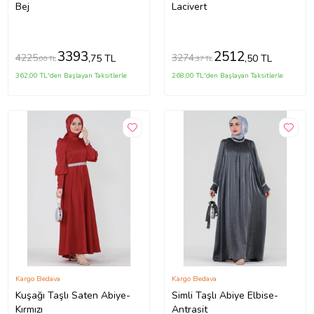
Bej
Lacivert
3393
2512
4225
3274
,75 TL
,50 TL
,00 TL
,37 TL
362,00 TL'den Başlayan Taksitlerle
268,00 TL'den Başlayan Taksitlerle
Kargo Bedava
Kargo Bedava
Kuşağı Taşlı Saten Abiye-
Simli Taşlı Abiye Elbise-
Kırmızı
Antrasit