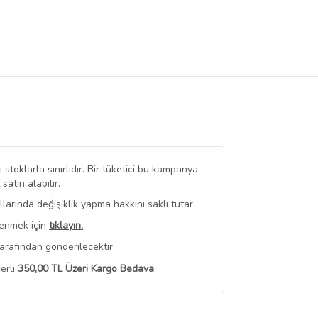
stoklarla sınırlıdır. Bir tüketici bu kampanya
tın alabilir.
arında değişiklik yapma hakkını saklı tutar.
renmek için
tıklayın.
arafından gönderilecektir.
erli
350,00 TL Üzeri Kargo Bedava
 Görüntüle
iyat bilgileri, satıcı tarafından