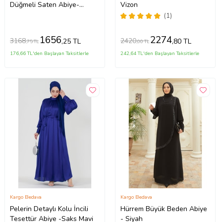
Düğmeli Saten Abiye-
Vizon
VİZON
(1)
1656
2274
3168
2420
,25 TL
,80 TL
,75 TL
,00 TL
176,66 TL'den Başlayan Taksitlerle
242,64 TL'den Başlayan Taksitlerle
Kargo Bedava
Kargo Bedava
Pelerin Detaylı Kolu İncili
Hürrem Büyük Beden Abiye
Tesettür Abiye -Saks Mavi
- Siyah