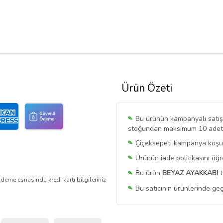
Ürün Özeti
Bu ürünün kampanyalı satışı 
stoğundan maksimum 10 adet sa
Çiçeksepeti kampanya koşull
Ürünün iade politikasını öğ
Bu ürün
BEYAZ AYAKKABI
t
deme esnasında kredi kartı bilgileriniz
Bu satıcının ürünlerinde geç
Bu Satıcının
Tüm Ürünlerini
Ürün sayfasında gördüğünüz f