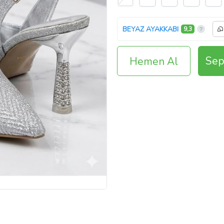
BEYAZ AYAKKABI
9,3
Sep
Hemen Al