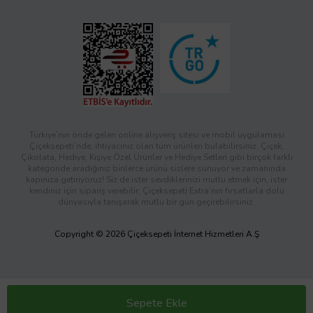
Türkiye’nin önde gelen online alışveriş sitesi ve mobil uygulaması
Çiçeksepeti’nde, ihtiyacınız olan tüm ürünleri bulabilirsiniz. Çiçek,
Çikolata, Hediye, Kişiye Özel Ürünler ve Hediye Setleri gibi birçok farklı
kategoride aradığınız binlerce ürünü sizlere sunuyor ve zamanında
kapınıza getiriyoruz! Siz de ister sevdiklerinizi mutlu etmek için, ister
kendiniz için sipariş verebilir; Çiçeksepeti Extra’nın fırsatlarla dolu
dünyasıyla tanışarak mutlu bir gün geçirebilirsiniz.
Copyright © 2026 Çiçeksepeti İnternet Hizmetleri A.Ş
Sepete Ekle