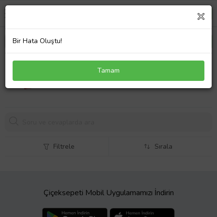
Bir Hata Oluştu!
Kırmızı Ahşap Kalp Kutu İçinde Doğal Değerli Taşlar
Tamam
- Anlamlı ve Şık Hediye Seçeneği (Yeşil)
Filtrele
Sırala
Çiçeksepeti Mobil Uygulamamızı İndirin