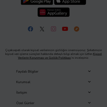
Çiçeksepeti olarak kişisel verilerinizin gizliliğini önemsiyoruz. Şirketimizin
kişisel veri işleme süreçleri hakkında detaylı bilgi almak için lütfen
Kişisel
Verilerin Korunması ve Gizlilik Politikası
’nı inceleyiniz.
Faydalı Bilgiler
Kurumsal
İletişim
Özel Günler