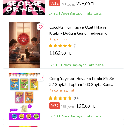
%12
228
,00 TL
260
,00 TL
24,32 TL'den Başlayan Taksitlerle
Çocuklar İçin Kişiye Özel Hikaye
Kitabı - Doğum Günü Hediyesi -
Okuma Hediyesi
Kargo Bedava
(4)
1163
,80 TL
124,13 TL'den Başlayan Taksitlerle
Gong Yayınları Boyama Kitabı 5'li Set
32 Sayfalı Toplam 160 Sayfa Kum
Boyama Hediyeli (Buz-Buz)
Kargo ile Teslimat
(14)
%32
135
,00 TL
199
,00 TL
14,40 TL'den Başlayan Taksitlerle