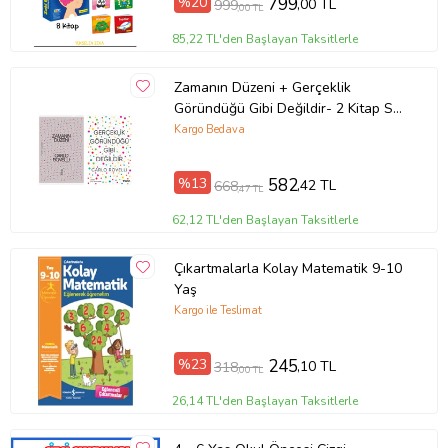
%20
799
,00 TL
999
,00 TL
85,22 TL'den Başlayan Taksitlerle
Zamanın Düzeni + Gerçeklik
Göründüğü Gibi Değildir- 2 Kitap Set
- Iş Bankası Özel Set Zamanın
Kargo Bedava
Düzeni
%13
582
,42 TL
668
,47 TL
62,12 TL'den Başlayan Taksitlerle
Çıkartmalarla Kolay Matematik 9-10
Yaş
Kargo ile Teslimat
%23
245
,10 TL
318
,00 TL
26,14 TL'den Başlayan Taksitlerle