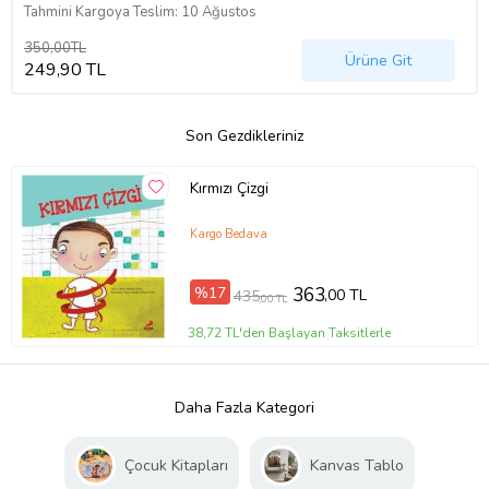
Tahmini Kargoya Teslim: 10 Ağustos
350,00TL
Ürüne Git
249,90 TL
Son Gezdikleriniz
Kırmızı Çizgi
Kargo Bedava
%17
363
,00 TL
435
,00 TL
38,72 TL'den Başlayan Taksitlerle
Daha Fazla Kategori
Çocuk Kitapları
Kanvas Tablo