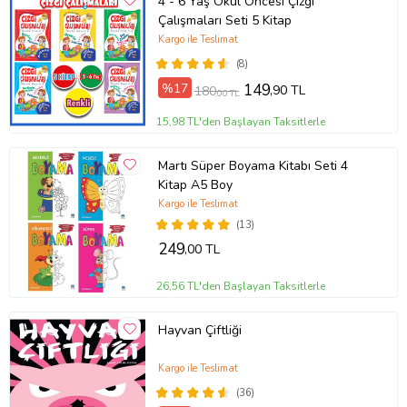
4 - 6 Yaş Okul Öncesi Çizgi
Çalışmaları Seti 5 Kitap
Kargo ile Teslimat
(8)
%17
149
,90 TL
180
,00 TL
15,98 TL'den Başlayan Taksitlerle
Martı Süper Boyama Kitabı Seti 4
Kitap A5 Boy
Kargo ile Teslimat
(13)
249
,00 TL
26,56 TL'den Başlayan Taksitlerle
Hayvan Çiftliği
Kargo ile Teslimat
(36)