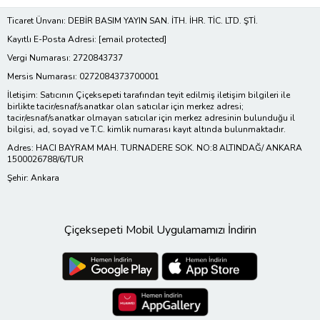
Ticaret Ünvanı: DEBİR BASIM YAYIN SAN. İTH. İHR. TİC. LTD. ŞTİ.
Kayıtlı E-Posta Adresi:
[email protected]
Vergi Numarası: 2720843737
Mersis Numarası: 0272084373700001
İletişim: Satıcının Çiçeksepeti tarafından teyit edilmiş iletişim bilgileri ile
birlikte tacir/esnaf/sanatkar olan satıcılar için merkez adresi;
tacir/esnaf/sanatkar olmayan satıcılar için merkez adresinin bulunduğu il
bilgisi, ad, soyad ve T.C. kimlik numarası kayıt altında bulunmaktadır.
Adres: HACI BAYRAM MAH. TURNADERE SOK. NO:8 ALTINDAĞ/ ANKARA
1500026788/6/TUR
Şehir: Ankara
Çiçeksepeti Mobil Uygulamamızı İndirin