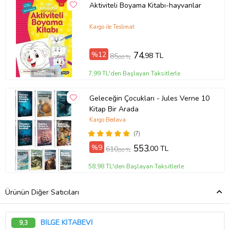
Aktiviteli Boyama Kitabı-hayvanlar
Kargo ile Teslimat
%12
74
,98 TL
85
,00 TL
7,99 TL'den Başlayan Taksitlerle
Geleceğin Çocukları - Jules Verne 10
Kitap Bir Arada
Kargo Bedava
(7)
%9
553
,00 TL
610
,00 TL
58,98 TL'den Başlayan Taksitlerle
Ürünün Diğer Satıcıları
BİLGE KİTABEVİ
9,3