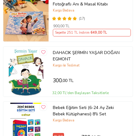
Fotoğraflı Anı & Masal Kitabı
Kargo Bedava
(17)
900
,00 TL
Sepette 251 TL İndirim
649
,00 TL
DAHACIK ŞERMİN YAŞAR DOĞAN
EGMONT
Kargo ile Teslimat
Tanıtım Metni
Baskı Boyutu
21,00 x 24,00 cm
300
,00 TL
Baskı Sayısı
1. Baskı
Baskı Tarihi
Nisan 2018
32,00 TL'den Başlayan Taksitlerle
Çevirmen
Samar Mahfouz Barraj
Cilt Tipi
Ciltsiz
Kağıt Cinsi
2. Hamur
Bebek Eğitim Seti (6-24 Ay Zeki
Sayfa Sayısı
24
Bebek Kütüphanesi) 8'li Set
Yayın Dili
Türkçe
Kargo Bedava
Yazar
Samar Mahfouz Barraj
Ürün Kodu:
kcm86424910