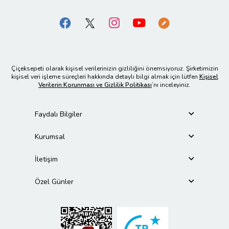
Çiçeksepeti olarak kişisel verilerinizin gizliliğini önemsiyoruz. Şirketimizin
kişisel veri işleme süreçleri hakkında detaylı bilgi almak için lütfen
Kişisel
Verilerin Korunması ve Gizlilik Politikası
’nı inceleyiniz.
Faydalı Bilgiler
Kurumsal
İletişim
Özel Günler