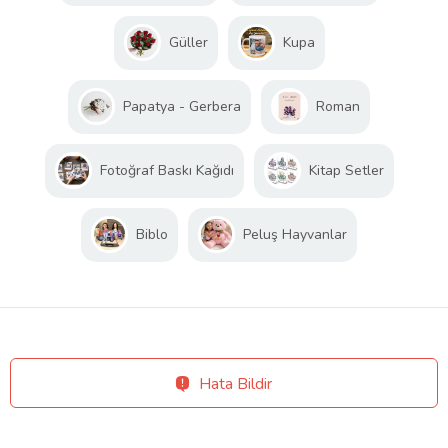
Güller
Kupa
Papatya - Gerbera
Roman
Fotoğraf Baskı Kağıdı
Kitap Setler
Biblo
Peluş Hayvanlar
Hata Bildir