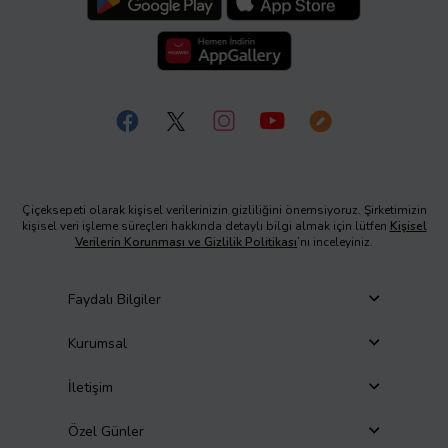
Çiçeksepeti olarak kişisel verilerinizin gizliliğini önemsiyoruz. Şirketimizin
kişisel veri işleme süreçleri hakkında detaylı bilgi almak için lütfen
Kişisel
Verilerin Korunması ve Gizlilik Politikası
’nı inceleyiniz.
Faydalı Bilgiler
Kurumsal
İletişim
Özel Günler