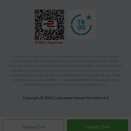
Türkiye’nin önde gelen online alışveriş sitesi ve mobil uygulaması
Çiçeksepeti’nde, ihtiyacınız olan tüm ürünleri bulabilirsiniz. Çiçek,
Çikolata, Hediye, Kişiye Özel Ürünler ve Hediye Setleri gibi birçok farklı
kategoride aradığınız binlerce ürünü sizlere sunuyor ve zamanında
kapınıza getiriyoruz! Siz de ister sevdiklerinizi mutlu etmek için, ister
kendiniz için sipariş verebilir; Çiçeksepeti Extra’nın fırsatlarla dolu
dünyasıyla tanışarak mutlu bir gün geçirebilirsiniz.
Copyright © 2026 Çiçeksepeti İnternet Hizmetleri A.Ş
Satıcıya Sor
Sepete Ekle